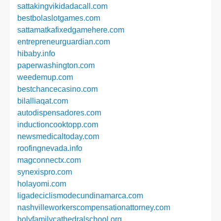
sattakingvikidadacall.com
bestbolaslotgames.com
sattamatkafixedgamehere.com
entrepreneurguardian.com
hibaby.info
paperwashington.com
weedemup.com
bestchancecasino.com
bilalliaqat.com
autodispensadores.com
inductioncooktopp.com
newsmedicaltoday.com
roofingnevada.info
magconnectx.com
synexispro.com
holayomi.com
ligadeciclismodecundinamarca.com
nashvilleworkerscompensationattorney.com
holyfamilycathedralschool.org