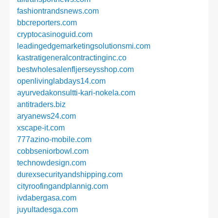
fashiontrandsnews.com
bbcreporters.com
cryptocasinoguid.com
leadingedgemarketingsolutionsmi.com
kastratigeneralcontractinginc.co
bestwholesalenfljerseysshop.com
openlivinglabdays14.com
ayurvedakonsultti-kari-nokela.com
antitraders.biz
aryanews24.com
xscape-it.com
777azino-mobile.com
cobbseniorbowl.com
technowdesign.com
durexsecurityandshipping.com
cityroofingandplannig.com
ivdabergasa.com
juyultadesga.com