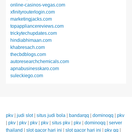
online-casinos-vegas.com
xfinityrouterlogin.com
marketingjacks.com
topappliancereviews.com
trickytechupdates.com
hindiabhimaan.com
khabresach.com
thecbdblogs.com
autoresearchchemicals.com
apnabusinesskaro.com
suleckiego.com
pkv
|
judi slot
|
situs judi bola
|
bandarqq
|
dominoqq
|
pkv
|
pkv
|
pkv
|
pkv
|
pkv
|
situs pkv
|
pkv
|
dominoqq
|
server
thailand
|
slot gacor hari ini
|
slot gacor hari ini
|
pkv qq
|