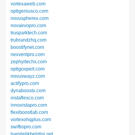
vortexaweb.com
optigeniusco.com
novuspherex.com
novaevopro.com
trusparktech.com
trubrandzhq.com
boostifynet.com
nexventpro.com
zephyrtechx.com
optigoxpert.com
novuswayz.com
actifypro.com
dynaboostx.com
instaflexco.com
innovistapro.com
flexiboostlab.com
vortexohqplus.com
swiftiopro.com
hamilelikbelirtisi.net