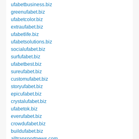
ufabetbusiness.biz
greenufabet.biz
ufabetcolor.biz
extraufabet.biz
ufabetlife.biz
ufabetsolutions.biz
socialufabet.biz
surfufabet.biz
ufabetbest.biz
sureufabet.biz
customufabet.biz
storyufabet.biz
epicufabet.biz
crystalufabet.biz
ufabetok.biz
everufabet.biz
crowdufabet.biz
buildufabet.biz
alltransportnews.com