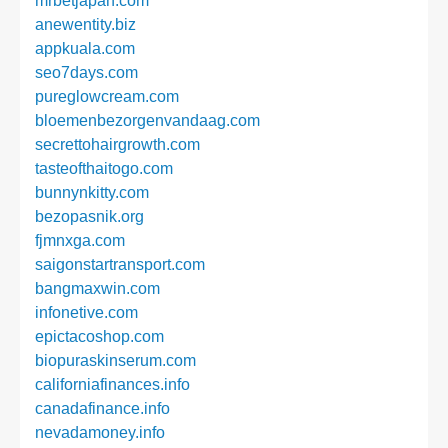
mrbetjapan.com
anewentity.biz
appkuala.com
seo7days.com
pureglowcream.com
bloemenbezorgenvandaag.com
secrettohairgrowth.com
tasteofthaitogo.com
bunnynkitty.com
bezopasnik.org
fjmnxga.com
saigonstartransport.com
bangmaxwin.com
infonetive.com
epictacoshop.com
biopuraskinserum.com
californiafinances.info
canadafinance.info
nevadamoney.info