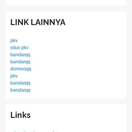
LINK LAINNYA
pkv
situs pkv
bandarqq
bandarqq
dominoqq
pkv
bandarqq
bandarqq
Links