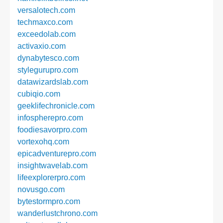
versalotech.com
techmaxco.com
exceedolab.com
activaxio.com
dynabytesco.com
stylegurupro.com
datawizardslab.com
cubiqio.com
geeklifechronicle.com
infospherepro.com
foodiesavorpro.com
vortexohq.com
epicadventurepro.com
insightwavelab.com
lifeexplorerpro.com
novusgo.com
bytestormpro.com
wanderlustchrono.com