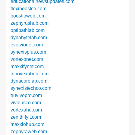
educationalnewsupdates.com
flexiboostco.com
boostioweb.com
zephyrushub.com
optipathlab.com
dynabytelab.com
evolvionet.com
synexisplus.com
vortexonet.com
maxxifynet.com
innovexahub.com
dynacorelab.com
synexistechco.com
truvivopro.com
vividusco.com
vortexahq.com
zenithifyit.com
maxxiohub.com
zephyraweb.com