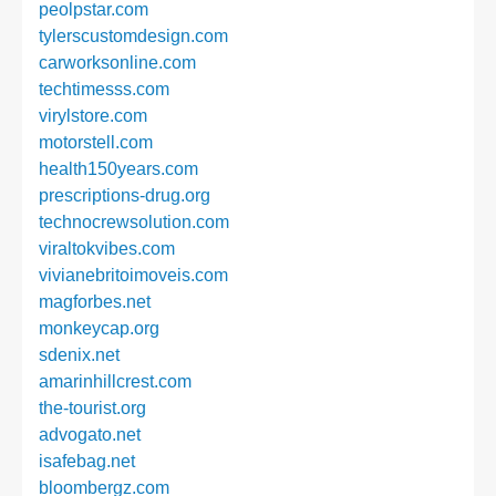
peolpstar.com
tylerscustomdesign.com
carworksonline.com
techtimesss.com
virylstore.com
motorstell.com
health150years.com
prescriptions-drug.org
technocrewsolution.com
viraltokvibes.com
vivianebritoimoveis.com
magforbes.net
monkeycap.org
sdenix.net
amarinhillcrest.com
the-tourist.org
advogato.net
isafebag.net
bloombergz.com