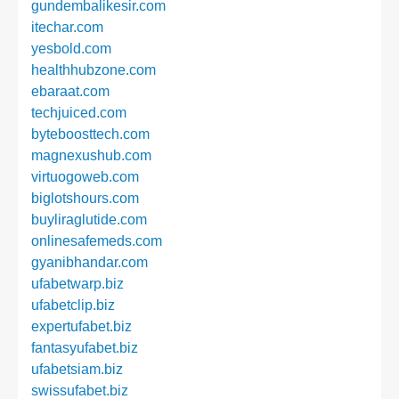
gundembalikesir.com
itechar.com
yesbold.com
healthhubzone.com
ebaraat.com
techjuiced.com
byteboosttech.com
magnexushub.com
virtuogoweb.com
biglotshours.com
buyliraglutide.com
onlinesafemeds.com
gyanibhandar.com
ufabetwarp.biz
ufabetclip.biz
expertufabet.biz
fantasyufabet.biz
ufabetsiam.biz
swissufabet.biz