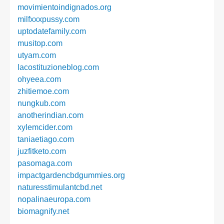
movimientoindignados.org
milfxxxpussy.com
uptodatefamily.com
musitop.com
utyam.com
lacostituzioneblog.com
ohyeea.com
zhitiemoe.com
nungkub.com
anotherindian.com
xylemcider.com
taniaetiago.com
juzfitketo.com
pasomaga.com
impactgardencbdgummies.org
naturesstimulantcbd.net
nopalinaeuropa.com
biomagnify.net