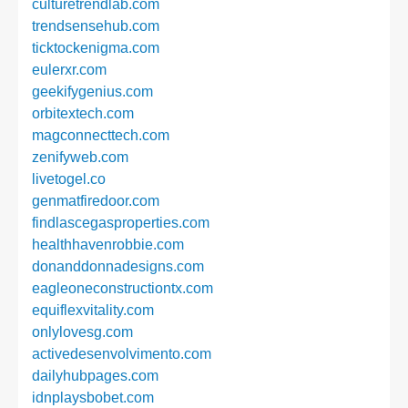
culturetrendlab.com
trendsensehub.com
ticktockenigma.com
eulerxr.com
geekifygenius.com
orbitextech.com
magconnecttech.com
zenifyweb.com
livetogel.co
genmatfiredoor.com
findlascegasproperties.com
healthhavenrobbie.com
donanddonnadesigns.com
eagleoneconstructiontx.com
equiflexvitality.com
onlylovesg.com
activedesenvolvimento.com
dailyhubpages.com
idnplaysbobet.com