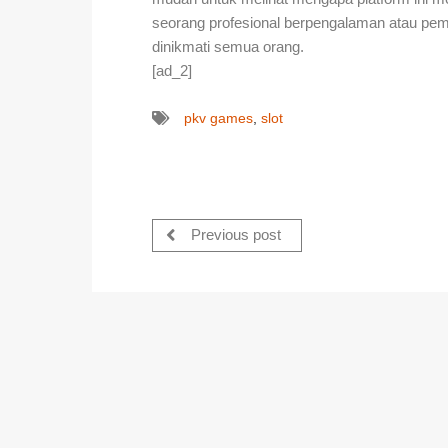
seorang profesional berpengalaman atau pema
dinikmati semua orang.
[ad_2]
pkv games
,
slot
Previous post