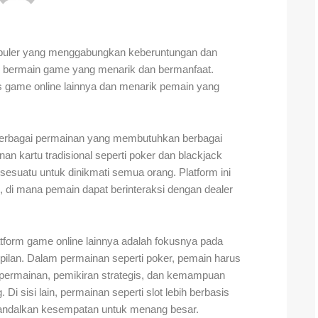
populer yang menggabungkan keberuntungan dan
 bermain game yang menarik dan bermanfaat.
s game online lainnya dan menarik pemain yang
 berbagai permainan yang membutuhkan berbagai
nan kartu tradisional seperti poker dan blackjack
sesuatu untuk dinikmati semua orang. Platform ini
 di mana pemain dapat berinteraksi dengan dealer
form game online lainnya adalah fokusnya pada
lan. Dalam permainan seperti poker, pemain harus
ermainan, pemikiran strategis, dan kemampuan
 sisi lain, permainan seperti slot lebih berbasis
andalkan kesempatan untuk menang besar.