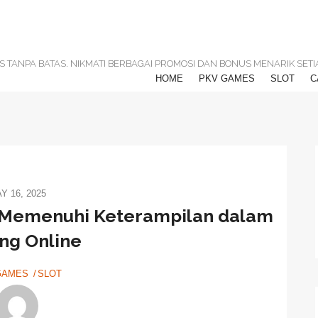
HOME
PKV GAMES
SLOT
C
Y 16, 2025
 Memenuhi Keterampilan dalam
ng Online
GAMES
SLOT