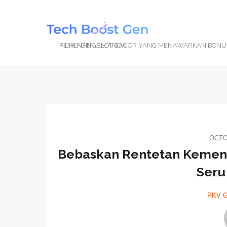
PILIH AGEN SLOT GACOR YANG MENAWARKAN BONUS TANPA BATAS. NIKMATI BERBAGAI PROMOSI DAN BONUS MENARIK SETIAP HARI UNTUK MENINGKATKAN PELUANG KEMENANGAN ANDA.
OCTO
Bebaskan Rentetan Kemen
Ser
PKV 