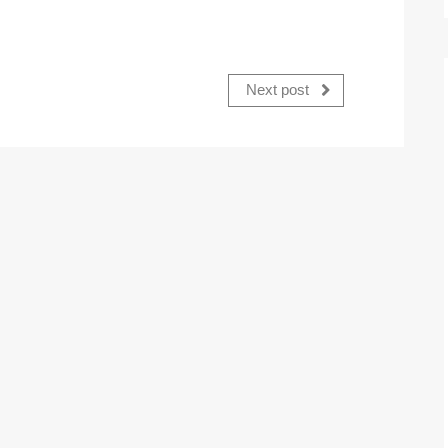
Next post