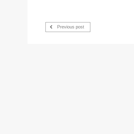
Previous post