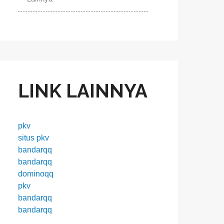
LINK LAINNYA
pkv
situs pkv
bandarqq
bandarqq
dominoqq
pkv
bandarqq
bandarqq