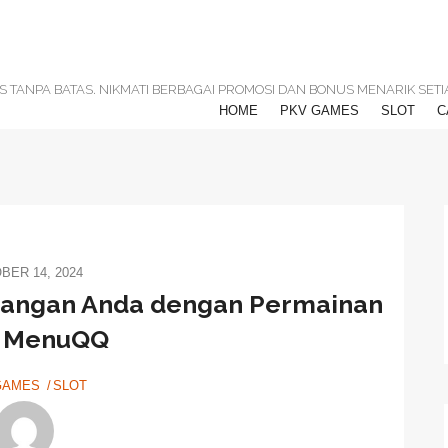
HOME
PKV GAMES
SLOT
C
BER 14, 2024
angan Anda dengan Permainan
u MenuQQ
GAMES
SLOT