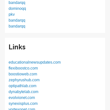
bandarqq
dominoqq
pkv
bandarqq
bandarqq
Links
educationalnewsupdates.com
flexiboostco.com
boostioweb.com
zephyrushub.com
optipathlab.com
dynabytelab.com
evolvionet.com
synexisplus.com
vortexonet.com