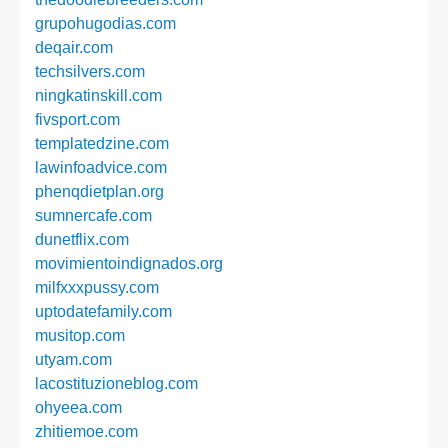
grupohugodias.com
deqair.com
techsilvers.com
ningkatinskill.com
fivsport.com
templatedzine.com
lawinfoadvice.com
phenqdietplan.org
sumnercafe.com
dunetflix.com
movimientoindignados.org
milfxxxpussy.com
uptodatefamily.com
musitop.com
utyam.com
lacostituzioneblog.com
ohyeea.com
zhitiemoe.com