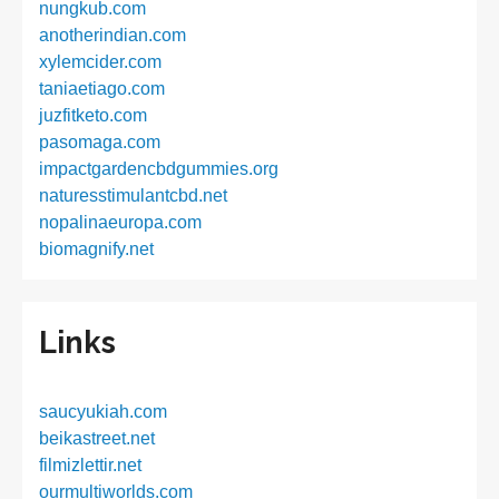
nungkub.com
anotherindian.com
xylemcider.com
taniaetiago.com
juzfitketo.com
pasomaga.com
impactgardencbdgummies.org
naturesstimulantcbd.net
nopalinaeuropa.com
biomagnify.net
Links
saucyukiah.com
beikastreet.net
filmizlettir.net
ourmultiworlds.com