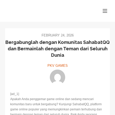
FEBRUARY 24, 2026
Bergabunglah dengan Komunitas SahabatQQ
dan Bermainlah dengan Teman dari Seluruh
Dunia
PKV GAMES
[ad_1]
Apakah Anda penggemar game online dan sedang mencari
komunitas baru untuk bergabung? Kunjungi SahabatQQ, platform
game online populer yang memungkinkan pemain terhubung dan
bermain dengan teman dari seluruh dunia. Baik Anda seorang