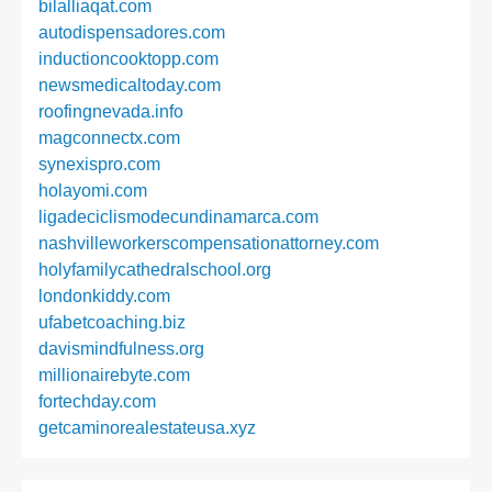
bilalliaqat.com
autodispensadores.com
inductioncooktopp.com
newsmedicaltoday.com
roofingnevada.info
magconnectx.com
synexispro.com
holayomi.com
ligadeciclismodecundinamarca.com
nashvilleworkerscompensationattorney.com
holyfamilycathedralschool.org
londonkiddy.com
ufabetcoaching.biz
davismindfulness.org
millionairebyte.com
fortechday.com
getcaminorealestateusa.xyz