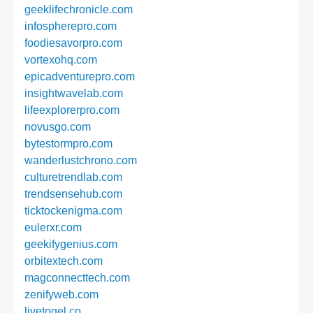
geeklifechronicle.com
infospherepro.com
foodiesavorpro.com
vortexohq.com
epicadventurepro.com
insightwavelab.com
lifeexplorerpro.com
novusgo.com
bytestormpro.com
wanderlustchrono.com
culturetrendlab.com
trendsensehub.com
ticktockenigma.com
eulerxr.com
geekifygenius.com
orbitextech.com
magconnecttech.com
zenifyweb.com
livetogel.co