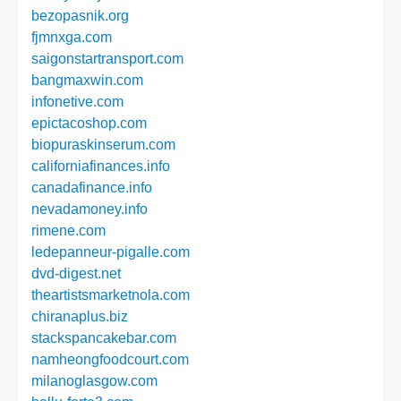
bezopasnik.org
fjmnxga.com
saigonstartransport.com
bangmaxwin.com
infonetive.com
epictacoshop.com
biopuraskinserum.com
californiafinances.info
canadafinance.info
nevadamoney.info
rimene.com
ledepanneur-pigalle.com
dvd-digest.net
theartistsmarketnola.com
chiranaplus.biz
stackspancakebar.com
namheongfoodcourt.com
milanoglasgow.com