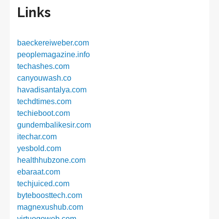
Links
baeckereiweber.com
peoplemagazine.info
techashes.com
canyouwash.co
havadisantalya.com
techdtimes.com
techieboot.com
gundembalikesir.com
itechar.com
yesbold.com
healthhubzone.com
ebaraat.com
techjuiced.com
byteboosttech.com
magnexushub.com
virtuogoweb.com