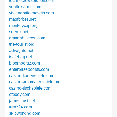
technocrewsolution.com
viraltokvibes.com
vivianebritoimoveis.com
magforbes.net
monkeycap.org
sdenix.net
amarinhillcrest.com
the-tourist.org
advogato.net
isafebag.net
bloombergz.com
enterpriseboosts.com
casino-kartenspiele.com
casino-automatenspiele.org
casino-tischspiele.com
otbody.com
jamestrust.net
trenz24.com
skipworking.com