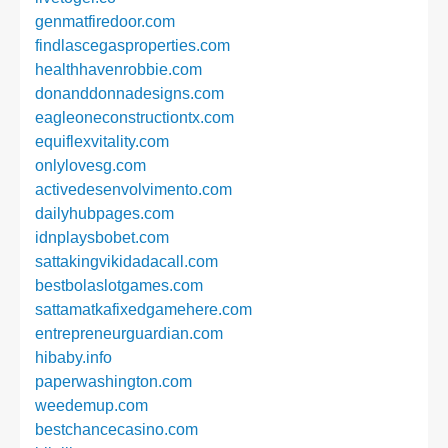
genmatfiredoor.com
findlascegasproperties.com
healthhavenrobbie.com
donanddonnadesigns.com
eagleoneconstructiontx.com
equiflexvitality.com
onlylovesg.com
activedesenvolvimento.com
dailyhubpages.com
idnplaysbobet.com
sattakingvikidadacall.com
bestbolaslotgames.com
sattamatkafixedgamehere.com
entrepreneurguardian.com
hibaby.info
paperwashington.com
weedemup.com
bestchancecasino.com