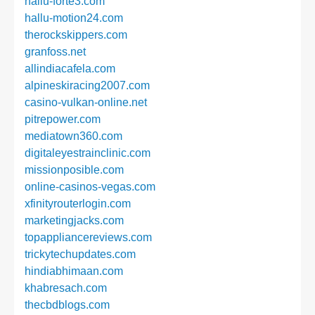
hallu-forte3.com
hallu-motion24.com
therockskippers.com
granfoss.net
allindiacafela.com
alpineskiracing2007.com
casino-vulkan-online.net
pitrepower.com
mediatown360.com
digitaleyestrainclinic.com
missionposible.com
online-casinos-vegas.com
xfinityrouterlogin.com
marketingjacks.com
topappliancereviews.com
trickytechupdates.com
hindiabhimaan.com
khabresach.com
thecbdblogs.com