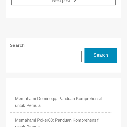
Next post
Search
Search
Memahami Dominoqq: Panduan Komprehensif
untuk Pemula
Memahami Poker88: Panduan Komprehensif
untuk Pemula