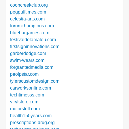
cooncreekclub.org
pegpufftimes.com
celestia-arts.com
forumchampions.com
bluebargames.com
festivaldelamalou.com
firstsigninnovations.com
garberdodge.com
swim-wears.com
forgrantedmedia.com
peolpstar.com
tylerscustomdesign.com
carworksonline.com
techtimesss.com
virylstore.com
motorstell.com
health150years.com
prescriptions-drug.org