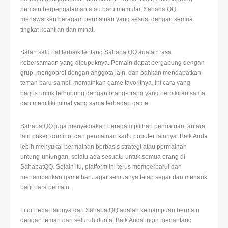
pemain berpengalaman atau baru memulai, SahabatQQ
menawarkan beragam permainan yang sesuai dengan semua
tingkat keahlian dan minat.
Salah satu hal terbaik tentang SahabatQQ adalah rasa
kebersamaan yang dipupuknya. Pemain dapat bergabung dengan
grup, mengobrol dengan anggota lain, dan bahkan mendapatkan
teman baru sambil memainkan game favoritnya. Ini cara yang
bagus untuk terhubung dengan orang-orang yang berpikiran sama
dan memiliki minat yang sama terhadap game.
SahabatQQ juga menyediakan beragam pilihan permainan, antara
lain poker, domino, dan permainan kartu populer lainnya. Baik Anda
lebih menyukai permainan berbasis strategi atau permainan
untung-untungan, selalu ada sesuatu untuk semua orang di
SahabatQQ. Selain itu, platform ini terus memperbarui dan
menambahkan game baru agar semuanya tetap segar dan menarik
bagi para pemain.
Fitur hebat lainnya dari SahabatQQ adalah kemampuan bermain
dengan teman dari seluruh dunia. Baik Anda ingin menantang