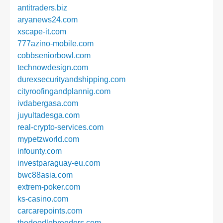
antitraders.biz
aryanews24.com
xscape-it.com
777azino-mobile.com
cobbseniorbowl.com
technowdesign.com
durexsecurityandshipping.com
cityroofingandplannig.com
ivdabergasa.com
juyultadesga.com
real-crypto-services.com
mypetzworld.com
infounty.com
investparaguay-eu.com
bwc88asia.com
extrem-poker.com
ks-casino.com
carcarepoints.com
thedoodlebreeders.com