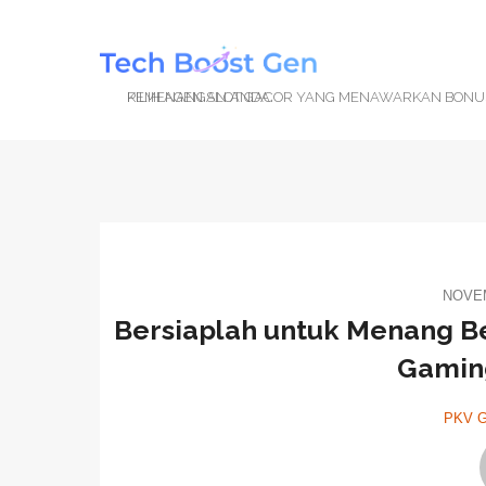
PILIH AGEN SLOT GACOR YANG MENAWARKAN BONUS TANPA BATAS. NIKMATI BERBAGAI PROMOSI DAN BONUS MENARIK SETIAP HARI UNTUK MENINGKATKAN PELUANG KEMENANGAN ANDA.
NOVEM
Bersiaplah untuk Menang Be
Gamin
PKV 