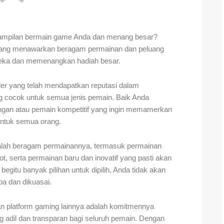
rampilan bermain game Anda dan menang besar?
k yang menawarkan beragam permainan dan peluang
reka dan memenangkan hadiah besar.
ler yang telah mendapatkan reputasi dalam
 cocok untuk semua jenis pemain. Baik Anda
gan atau pemain kompetitif yang ingin memamerkan
untuk semua orang.
adalah beragam permainannya, termasuk permainan
lot, serta permainan baru dan inovatif yang pasti akan
gitu banyak pilihan untuk dipilih, Anda tidak akan
a dan dikuasai.
platform gaming lainnya adalah komitmennya
adil dan transparan bagi seluruh pemain. Dengan