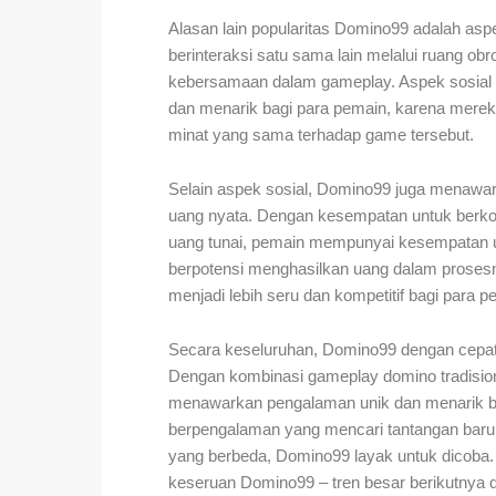
Alasan lain popularitas Domino99 adalah asp
berinteraksi satu sama lain melalui ruang ob
kebersamaan dalam gameplay. Aspek sosial i
dan menarik bagi para pemain, karena mereka
minat yang sama terhadap game tersebut.
Selain aspek sosial, Domino99 juga mena
uang nyata. Dengan kesempatan untuk berk
uang tunai, pemain mempunyai kesempatan un
berpotensi menghasilkan uang dalam prosesn
menjadi lebih seru dan kompetitif bagi para p
Secara keseluruhan, Domino99 dengan cepat 
Dengan kombinasi gameplay domino tradisional,
menawarkan pengalaman unik dan menarik b
berpengalaman yang mencari tantangan baru
yang berbeda, Domino99 layak untuk dicoba. 
keseruan Domino99 – tren besar berikutnya 