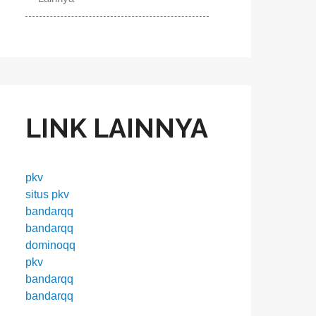
LINK LAINNYA
pkv
situs pkv
bandarqq
bandarqq
dominoqq
pkv
bandarqq
bandarqq