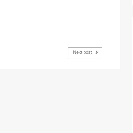
Next post