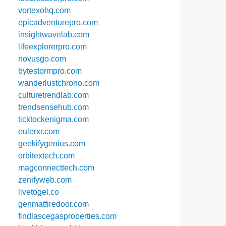
vortexohq.com
epicadventurepro.com
insightwavelab.com
lifeexplorerpro.com
novusgo.com
bytestormpro.com
wanderlustchrono.com
culturetrendlab.com
trendsensehub.com
ticktockenigma.com
eulerxr.com
geekifygenius.com
orbitextech.com
magconnecttech.com
zenifyweb.com
livetogel.co
genmatfiredoor.com
findlascegasproperties.com