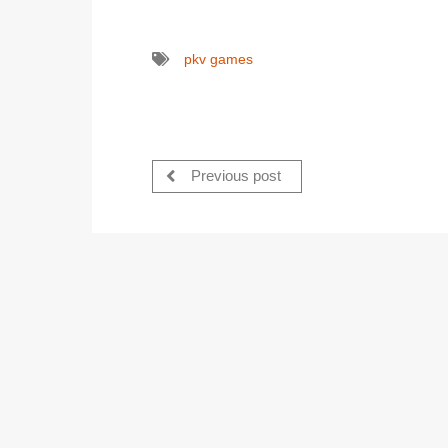
pkv games
Previous post