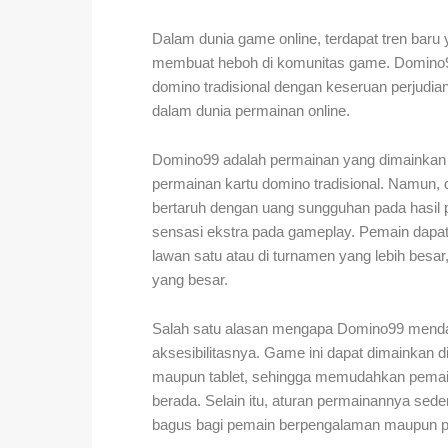
Dalam dunia game online, terdapat tren baru
membuat heboh di komunitas game. Domino
domino tradisional dengan keseruan perjudian
dalam dunia permainan online.
Domino99 adalah permainan yang dimainkan 
permainan kartu domino tradisional. Namun
bertaruh dengan uang sungguhan pada hasil
sensasi ekstra pada gameplay. Pemain dapat
lawan satu atau di turnamen yang lebih bes
yang besar.
Salah satu alasan mengapa Domino99 mendapa
aksesibilitasnya. Game ini dapat dimainkan d
maupun tablet, sehingga memudahkan pemain
berada. Selain itu, aturan permainannya sede
bagus bagi pemain berpengalaman maupun p