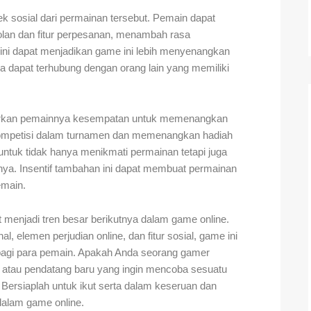
ek sosial dari permainan tersebut. Pemain dapat
rolan dan fitur perpesanan, menambah rasa
ni dapat menjadikan game ini lebih menyenangkan
 dapat terhubung dengan orang lain yang memiliki
warkan pemainnya kesempatan untuk memenangkan
ompetisi dalam turnamen dan memenangkan hadiah
tuk tidak hanya menikmati permainan tetapi juga
ya. Insentif tambahan ini dapat membuat permainan
emain.
menjadi tren besar berikutnya dalam game online.
 elemen perjudian online, dan fitur sosial, game ini
agi para pemain. Apakah Anda seorang gamer
 atau pendatang baru yang ingin mencoba sesuatu
Bersiaplah untuk ikut serta dalam keseruan dan
dalam game online.