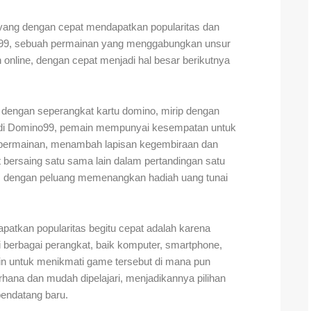
 yang dengan cepat mendapatkan popularitas dan
99, sebuah permainan yang menggabungkan unsur
 online, dengan cepat menjadi hal besar berikutnya
dengan seperangkat kartu domino, mirip dengan
, di Domino99, pemain mempunyai kesempatan untuk
 permainan, menambah lapisan kegembiraan dan
 bersaing satu sama lain dalam pertandingan satu
ar, dengan peluang memenangkan hadiah uang tunai
tkan popularitas begitu cepat adalah karena
i berbagai perangkat, baik komputer, smartphone,
 untuk menikmati game tersebut di mana pun
rhana dan mudah dipelajari, menjadikannya pilihan
endatang baru.