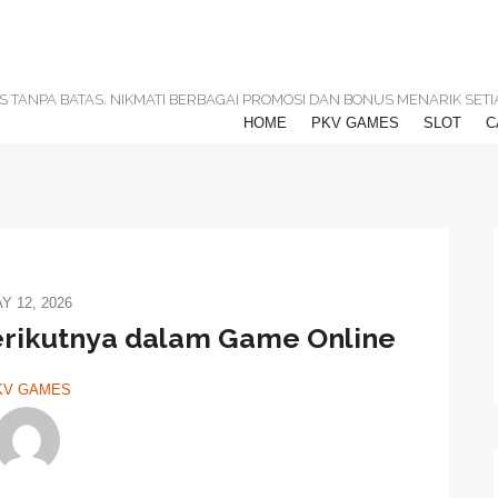
HOME
PKV GAMES
SLOT
C
Y 12, 2026
erikutnya dalam Game Online
KV GAMES