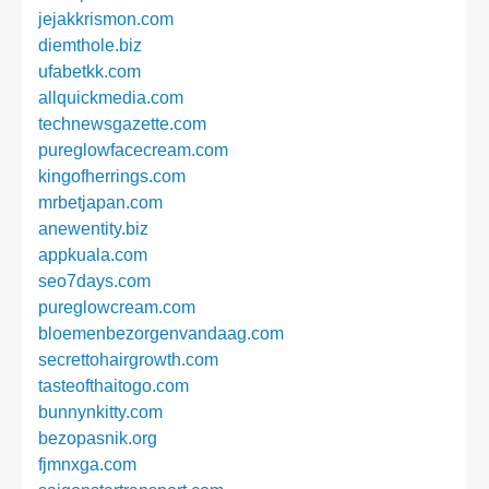
jejakkrismon.com
diemthole.biz
ufabetkk.com
allquickmedia.com
technewsgazette.com
pureglowfacecream.com
kingofherrings.com
mrbetjapan.com
anewentity.biz
appkuala.com
seo7days.com
pureglowcream.com
bloemenbezorgenvandaag.com
secrettohairgrowth.com
tasteofthaitogo.com
bunnynkitty.com
bezopasnik.org
fjmnxga.com