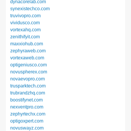
dynacorelab.com
synexistechco.com
truvivopro.com
vividusco.com
vortexahq.com
zenithifyit.com
maxxiohub.com
zephyraweb.com
vortexaweb.com
optigeniusco.com
novuspherex.com
novaevopro.com
trusparktech.com
trubrandzhq.com
boostifynet.com
nexventpro.com
zephyrtechx.com
optigoxpert.com
novuswayz.com