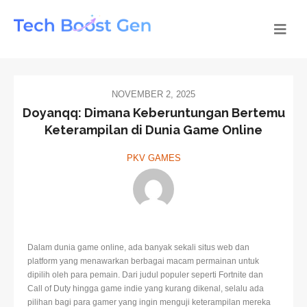
NOVEMBER 2, 2025
Doyanqq: Dimana Keberuntungan Bertemu
Keterampilan di Dunia Game Online
PKV GAMES
Dalam dunia game online, ada banyak sekali situs web dan
platform yang menawarkan berbagai macam permainan untuk
dipilih oleh para pemain. Dari judul populer seperti Fortnite dan
Call of Duty hingga game indie yang kurang dikenal, selalu ada
pilihan bagi para gamer yang ingin menguji keterampilan mereka