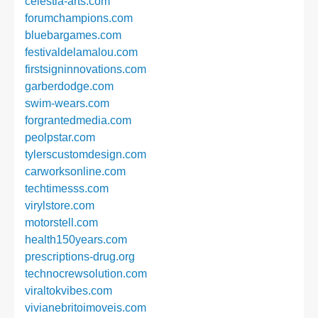
celestia-arts.com
forumchampions.com
bluebargames.com
festivaldelamalou.com
firstsigninnovations.com
garberdodge.com
swim-wears.com
forgrantedmedia.com
peolpstar.com
tylerscustomdesign.com
carworksonline.com
techtimesss.com
virylstore.com
motorstell.com
health150years.com
prescriptions-drug.org
technocrewsolution.com
viraltokvibes.com
vivianebritoimoveis.com