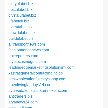
storyufabet.biz
epicufabet.biz
crystalufabet.biz
ufabetok.biz
everufabet.biz
crowdufabet.biz
buildufabet.biz
alltransportnews.com
fashiontrandsnews.com
bbcreporters.com
cryptocasinoguid.com
leadingedgemarketingsolutionsmi.com
kastratigeneralcontractinginc.co
bestwholesalenfljerseysshop.com
openlivinglabdays14.com
ayurvedakonsultti-kari-nokela.com
antitraders.biz
aryanews24.com
xscape-it.com