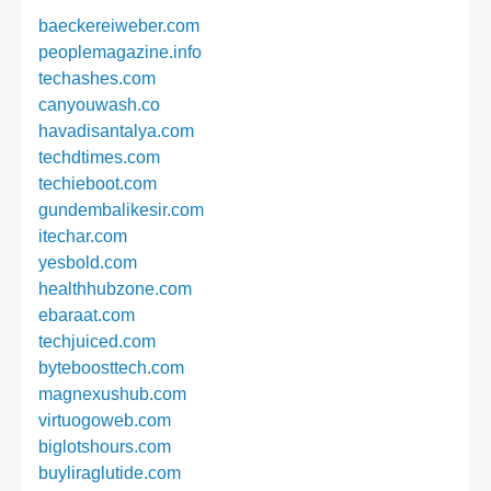
baeckereiweber.com
peoplemagazine.info
techashes.com
canyouwash.co
havadisantalya.com
techdtimes.com
techieboot.com
gundembalikesir.com
itechar.com
yesbold.com
healthhubzone.com
ebaraat.com
techjuiced.com
byteboosttech.com
magnexushub.com
virtuogoweb.com
biglotshours.com
buyliraglutide.com