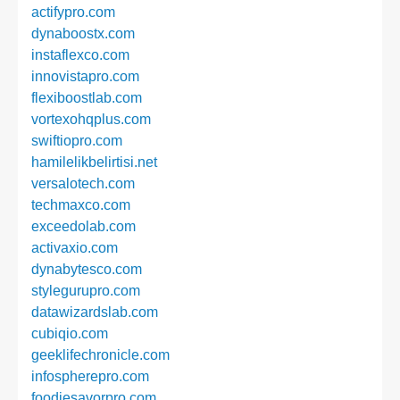
actifypro.com
dynaboostx.com
instaflexco.com
innovistapro.com
flexiboostlab.com
vortexohqplus.com
swiftiopro.com
hamilelikbelirtisi.net
versalotech.com
techmaxco.com
exceedolab.com
activaxio.com
dynabytesco.com
stylegurupro.com
datawizardslab.com
cubiqio.com
geeklifechronicle.com
infospherepro.com
foodiesavorpro.com