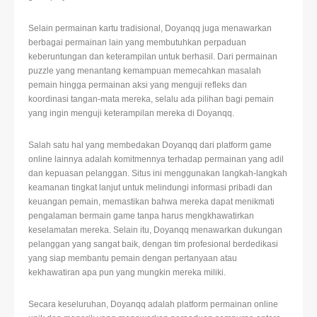
Selain permainan kartu tradisional, Doyanqq juga menawarkan
berbagai permainan lain yang membutuhkan perpaduan
keberuntungan dan keterampilan untuk berhasil. Dari permainan
puzzle yang menantang kemampuan memecahkan masalah
pemain hingga permainan aksi yang menguji refleks dan
koordinasi tangan-mata mereka, selalu ada pilihan bagi pemain
yang ingin menguji keterampilan mereka di Doyanqq.
Salah satu hal yang membedakan Doyanqq dari platform game
online lainnya adalah komitmennya terhadap permainan yang adil
dan kepuasan pelanggan. Situs ini menggunakan langkah-langkah
keamanan tingkat lanjut untuk melindungi informasi pribadi dan
keuangan pemain, memastikan bahwa mereka dapat menikmati
pengalaman bermain game tanpa harus mengkhawatirkan
keselamatan mereka. Selain itu, Doyanqq menawarkan dukungan
pelanggan yang sangat baik, dengan tim profesional berdedikasi
yang siap membantu pemain dengan pertanyaan atau
kekhawatiran apa pun yang mungkin mereka miliki.
Secara keseluruhan, Doyanqq adalah platform permainan online