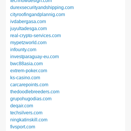
technowdesign.com
durexsecurityandshipping.com
cityroofingandplannig.com
ivdabergasa.com
juyultadesga.com
real-crypto-services.com
mypetzworld.com
infounty.com
investparaguay-eu.com
bwc88asia.com
extrem-poker.com
ks-casino.com
carcarepoints.com
thedoodlebreeders.com
grupohugodias.com
deqair.com
techsilvers.com
ningkatinskill.com
fivsport.com