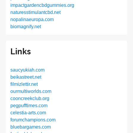
impactgardencbdgummies.org
naturesstimulantcbd.net
nopalinaeuropa.com
biomagnify.net
Links
saucyukiah.com
beikastreet.net
filmizlettir.net
ourmultiworlds.com
cooncreekclub.org
pegpufftimes.com
celestia-arts.com
forumchampions.com
bluebargames.com