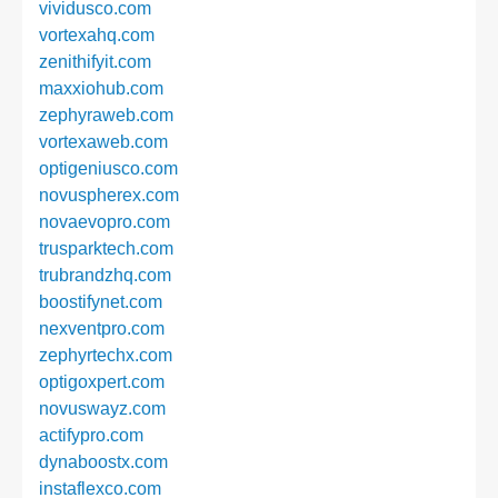
vividusco.com
vortexahq.com
zenithifyit.com
maxxiohub.com
zephyraweb.com
vortexaweb.com
optigeniusco.com
novuspherex.com
novaevopro.com
trusparktech.com
trubrandzhq.com
boostifynet.com
nexventpro.com
zephyrtechx.com
optigoxpert.com
novuswayz.com
actifypro.com
dynaboostx.com
instaflexco.com