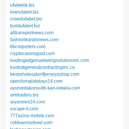
ufabetok.biz
everufabet.biz
crowdufabet.biz
buildufabet.biz
alltransportnews.com
fashiontrandsnews.com
bbcreporters.com
cryptocasinoguid.com
leadingedgemarketingsolutionsmi.com
kastratigeneralcontractinginc.co
bestwholesalenfljerseysshop.com
openlivinglabdays14.com
ayurvedakonsultti-kari-nokela.com
antitraders.biz
aryanews24.com
xscape-it.com
777azino-mobile.com
cobbseniorbowl.com