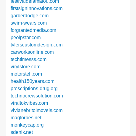
festivaldelamalou.com
firstsigninnovations.com
garberdodge.com
swim-wears.com
forgrantedmedia.com
peolpstar.com
tylerscustomdesign.com
carworksonline.com
techtimesss.com
virylstore.com
motorstell.com
health150years.com
prescriptions-drug.org
technocrewsolution.com
viraltokvibes.com
vivianebritoimoveis.com
magforbes.net
monkeycap.org
sdenix.net