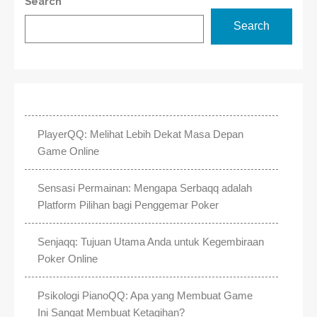
Search
Search
PlayerQQ: Melihat Lebih Dekat Masa Depan
Game Online
Sensasi Permainan: Mengapa Serbaqq adalah
Platform Pilihan bagi Penggemar Poker
Senjaqq: Tujuan Utama Anda untuk Kegembiraan
Poker Online
Psikologi PianoQQ: Apa yang Membuat Game
Ini Sangat Membuat Ketagihan?