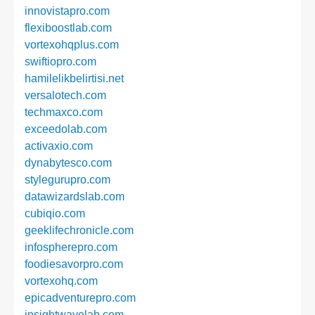
innovistapro.com
flexiboostlab.com
vortexohqplus.com
swiftiopro.com
hamilelikbelirtisi.net
versalotech.com
techmaxco.com
exceedolab.com
activaxio.com
dynabytesco.com
stylegurupro.com
datawizardslab.com
cubiqio.com
geeklifechronicle.com
infospherepro.com
foodiesavorpro.com
vortexohq.com
epicadventurepro.com
insightwavelab.com