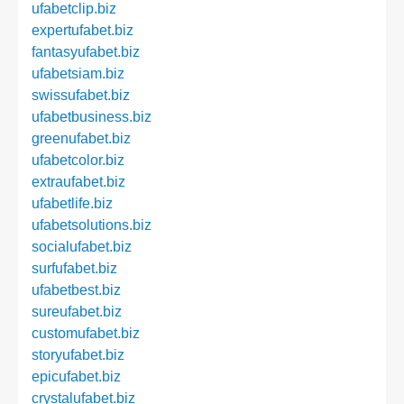
ufabetclip.biz
expertufabet.biz
fantasyufabet.biz
ufabetsiam.biz
swissufabet.biz
ufabetbusiness.biz
greenufabet.biz
ufabetcolor.biz
extraufabet.biz
ufabetlife.biz
ufabetsolutions.biz
socialufabet.biz
surfufabet.biz
ufabetbest.biz
sureufabet.biz
customufabet.biz
storyufabet.biz
epicufabet.biz
crystalufabet.biz