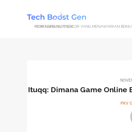
PILIH AGEN SLOT GACOR YANG MENAWARKAN BONUS TANPA BATAS. NIKMATI BERBAGAI PROMOSI DAN BONUS MENARIK SETIAP HARI UNTUK MENINGKATKAN PELUANG KEMENANGAN ANDA.
NOVEM
Ituqq: Dimana Game Online
PKV 