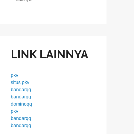
LINK LAINNYA
pkv
situs pkv
bandarqq
bandarqq
dominoqq
pkv
bandarqq
bandarqq