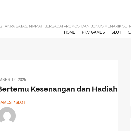
HOME
PKV GAMES
SLOT
C
BER 12, 2025
 Bertemu Kesenangan dan Hadiah
GAMES
SLOT