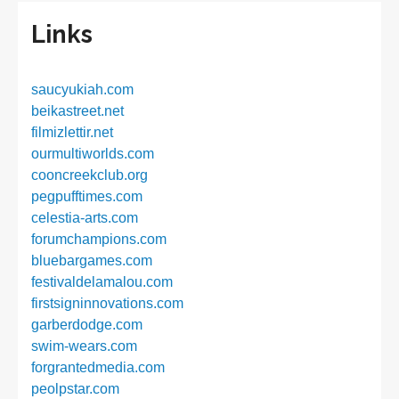
Links
saucyukiah.com
beikastreet.net
filmizlettir.net
ourmultiworlds.com
cooncreekclub.org
pegpufftimes.com
celestia-arts.com
forumchampions.com
bluebargames.com
festivaldelamalou.com
firstsigninnovations.com
garberdodge.com
swim-wears.com
forgrantedmedia.com
peolpstar.com