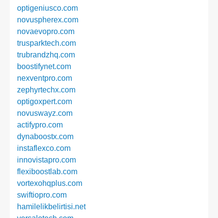
optigeniusco.com
novuspherex.com
novaevopro.com
trusparktech.com
trubrandzhq.com
boostifynet.com
nexventpro.com
zephyrtechx.com
optigoxpert.com
novuswayz.com
actifypro.com
dynaboostx.com
instaflexco.com
innovistapro.com
flexiboostlab.com
vortexohqplus.com
swiftiopro.com
hamilelikbelirtisi.net