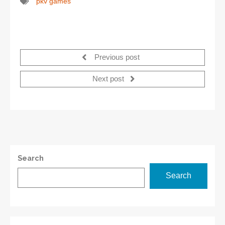
pkv games
Previous post
Next post
Search
Search