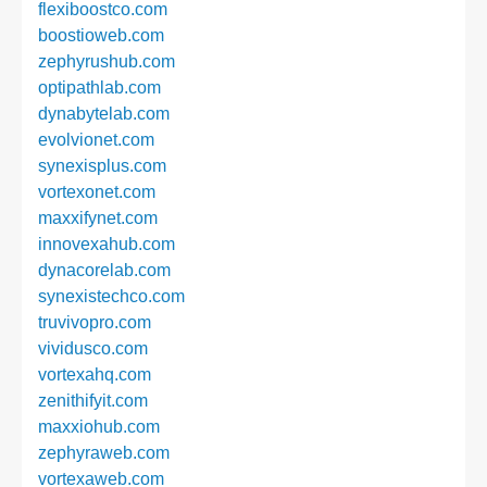
flexiboostco.com
boostioweb.com
zephyrushub.com
optipathlab.com
dynabytelab.com
evolvionet.com
synexisplus.com
vortexonet.com
maxxifynet.com
innovexahub.com
dynacorelab.com
synexistechco.com
truvivopro.com
vividusco.com
vortexahq.com
zenithifyit.com
maxxiohub.com
zephyraweb.com
vortexaweb.com