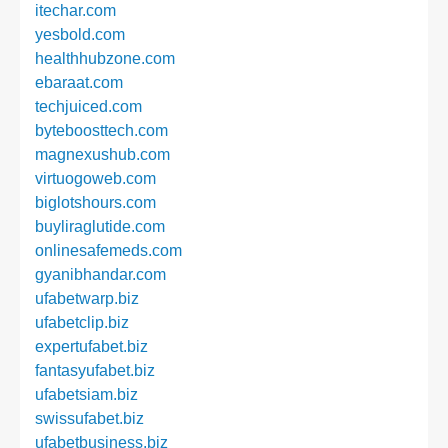
itechar.com
yesbold.com
healthhubzone.com
ebaraat.com
techjuiced.com
byteboosttech.com
magnexushub.com
virtuogoweb.com
biglotshours.com
buyliraglutide.com
onlinesafemeds.com
gyanibhandar.com
ufabetwarp.biz
ufabetclip.biz
expertufabet.biz
fantasyufabet.biz
ufabetsiam.biz
swissufabet.biz
ufabetbusiness.biz