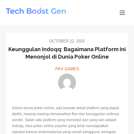
OCTOBER 22, 2025
Keunggulan Indoqq: Bagaimana Platform Ini
Menonjol di Dunia Poker Online
PKV GAMES
Dalam dunia poker online, ada banyak sekali platform yang dapat
dipilih, masing-masing menawarkan fitur dan keunggulan uniknya
sendiri. Salah satu platform yang menonjol dari yang lain adalah
Indoqq, situs poker online populer yang telah mendapatkan
reputasi karena antarmukanya yang ramah pengguna, beragam