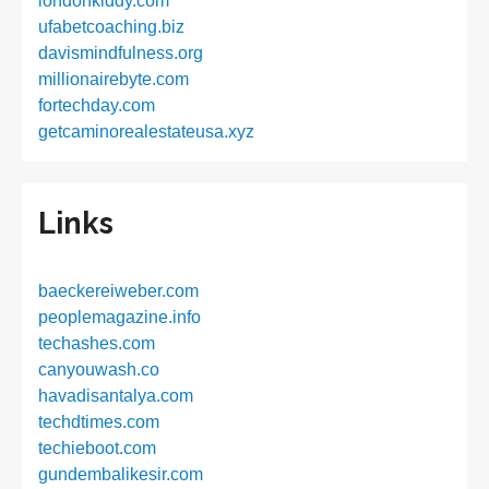
londonkiddy.com
ufabetcoaching.biz
davismindfulness.org
millionairebyte.com
fortechday.com
getcaminorealestateusa.xyz
Links
baeckereiweber.com
peoplemagazine.info
techashes.com
canyouwash.co
havadisantalya.com
techdtimes.com
techieboot.com
gundembalikesir.com