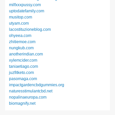
milfxxxpussy.com
uptodatefamily.com
musitop.com
utyam.com
lacostituzioneblog.com
ohyeea.com
zhitiemoe.com
nungkub.com
anotherindian.com
xylemcider.com
taniaetiago.com
juzfitketo.com
pasomaga.com
impactgardencbdgummies.org
naturesstimulantcbd.net
nopalinaeuropa.com
biomagnify.net