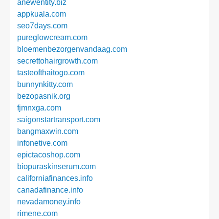
anewentity.biz
appkuala.com
seo7days.com
pureglowcream.com
bloemenbezorgenvandaag.com
secrettohairgrowth.com
tasteofthaitogo.com
bunnynkitty.com
bezopasnik.org
fjmnxga.com
saigonstartransport.com
bangmaxwin.com
infonetive.com
epictacoshop.com
biopuraskinserum.com
californiafinances.info
canadafinance.info
nevadamoney.info
rimene.com