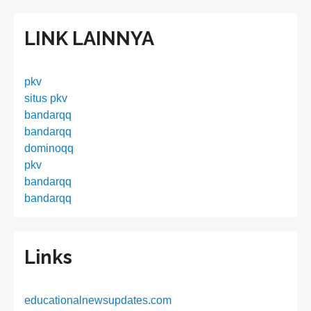
LINK LAINNYA
pkv
situs pkv
bandarqq
bandarqq
dominoqq
pkv
bandarqq
bandarqq
Links
educationalnewsupdates.com