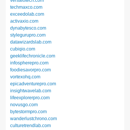
versalotech.com
techmaxco.com
exceedolab.com
activaxio.com
dynabytesco.com
stylegurupro.com
datawizardslab.com
cubiqio.com
geeklifechronicle.com
infospherepro.com
foodiesavorpro.com
vortexohq.com
epicadventurepro.com
insightwavelab.com
lifeexplorerpro.com
novusgo.com
bytestormpro.com
wanderlustchrono.com
culturetrendlab.com