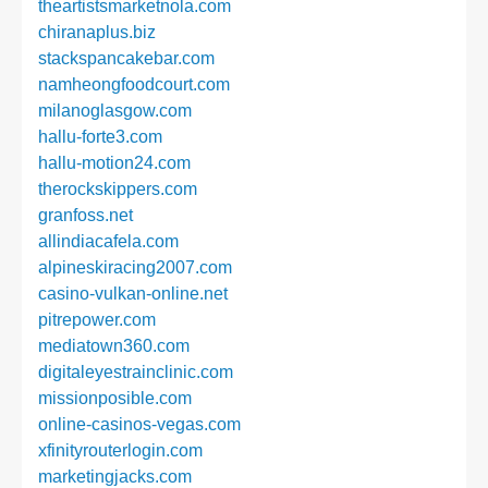
theartistsmarketnola.com
chiranaplus.biz
stackspancakebar.com
namheongfoodcourt.com
milanoglasgow.com
hallu-forte3.com
hallu-motion24.com
therockskippers.com
granfoss.net
allindiacafela.com
alpineskiracing2007.com
casino-vulkan-online.net
pitrepower.com
mediatown360.com
digitaleyestrainclinic.com
missionposible.com
online-casinos-vegas.com
xfinityrouterlogin.com
marketingjacks.com