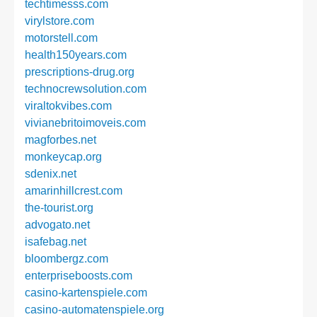
techtimesss.com
virylstore.com
motorstell.com
health150years.com
prescriptions-drug.org
technocrewsolution.com
viraltokvibes.com
vivianebritoimoveis.com
magforbes.net
monkeycap.org
sdenix.net
amarinhillcrest.com
the-tourist.org
advogato.net
isafebag.net
bloombergz.com
enterpriseboosts.com
casino-kartenspiele.com
casino-automatenspiele.org