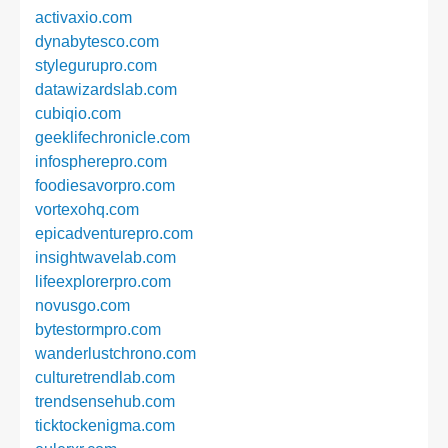
activaxio.com
dynabytesco.com
stylegurupro.com
datawizardslab.com
cubiqio.com
geeklifechronicle.com
infospherepro.com
foodiesavorpro.com
vortexohq.com
epicadventurepro.com
insightwavelab.com
lifeexplorerpro.com
novusgo.com
bytestormpro.com
wanderlustchrono.com
culturetrendlab.com
trendsensehub.com
ticktockenigma.com