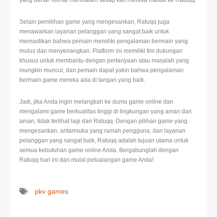
yang benar -benar mendalam setiap kali mereka masuk ke Ratuqq.
Selain pemilihan game yang mengesankan, Ratuqq juga
menawarkan layanan pelanggan yang sangat baik untuk
memastikan bahwa pemain memiliki pengalaman bermain yang
mulus dan menyenangkan. Platform ini memiliki tim dukungan
khusus untuk membantu dengan pertanyaan atau masalah yang
mungkin muncul, dan pemain dapat yakin bahwa pengalaman
bermain game mereka ada di tangan yang baik.
Jadi, jika Anda ingin melangkah ke dunia game online dan
mengalami game berkualitas tinggi di lingkungan yang aman dan
aman, tidak terlihat lagi dari Ratuqq. Dengan pilihan game yang
mengesankan, antarmuka yang ramah pengguna, dan layanan
pelanggan yang sangat baik, Ratuqq adalah tujuan utama untuk
semua kebutuhan game online Anda. Bergabunglah dengan
Ratuqq hari ini dan mulai petualangan game Anda!
pkv games