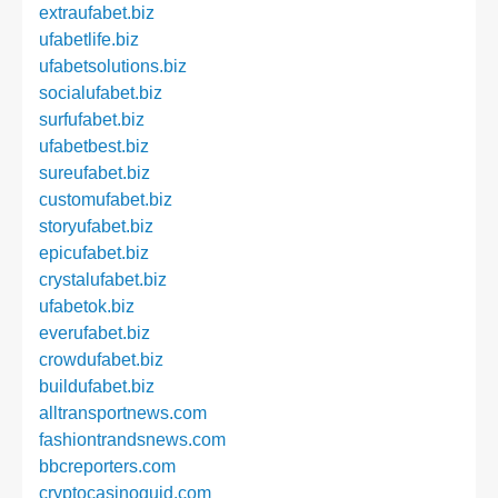
extraufabet.biz
ufabetlife.biz
ufabetsolutions.biz
socialufabet.biz
surfufabet.biz
ufabetbest.biz
sureufabet.biz
customufabet.biz
storyufabet.biz
epicufabet.biz
crystalufabet.biz
ufabetok.biz
everufabet.biz
crowdufabet.biz
buildufabet.biz
alltransportnews.com
fashiontrandsnews.com
bbcreporters.com
cryptocasinoguid.com