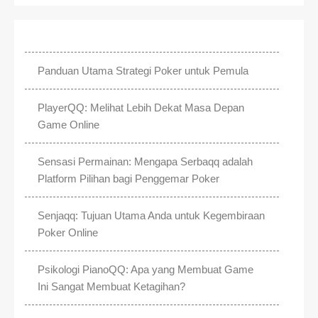
Panduan Utama Strategi Poker untuk Pemula
PlayerQQ: Melihat Lebih Dekat Masa Depan
Game Online
Sensasi Permainan: Mengapa Serbaqq adalah
Platform Pilihan bagi Penggemar Poker
Senjaqq: Tujuan Utama Anda untuk Kegembiraan
Poker Online
Psikologi PianoQQ: Apa yang Membuat Game
Ini Sangat Membuat Ketagihan?