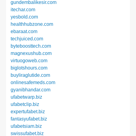
gundembalikesir.com
itechar.com
yesbold.com
healthhubzone.com
ebaraat.com
techjuiced.com
byteboosttech.com
magnexushub.com
virtuogoweb.com
biglotshours.com
buyliraglutide.com
onlinesafemeds.com
gyanibhandar.com
ufabetwarp.biz
ufabetclip.biz
expertufabet.biz
fantasyufabet.biz
ufabetsiam.biz
swissufabet.biz