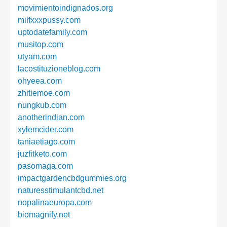
movimientoindignados.org
milfxxxpussy.com
uptodatefamily.com
musitop.com
utyam.com
lacostituzioneblog.com
ohyeea.com
zhitiemoe.com
nungkub.com
anotherindian.com
xylemcider.com
taniaetiago.com
juzfitketo.com
pasomaga.com
impactgardencbdgummies.org
naturesstimulantcbd.net
nopalinaeuropa.com
biomagnify.net