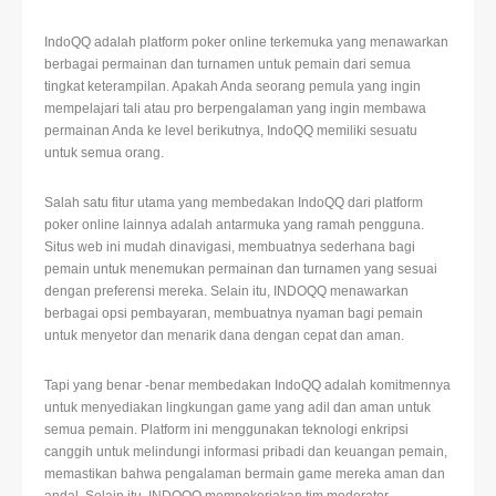
IndoQQ adalah platform poker online terkemuka yang menawarkan
berbagai permainan dan turnamen untuk pemain dari semua
tingkat keterampilan. Apakah Anda seorang pemula yang ingin
mempelajari tali atau pro berpengalaman yang ingin membawa
permainan Anda ke level berikutnya, IndoQQ memiliki sesuatu
untuk semua orang.
Salah satu fitur utama yang membedakan IndoQQ dari platform
poker online lainnya adalah antarmuka yang ramah pengguna.
Situs web ini mudah dinavigasi, membuatnya sederhana bagi
pemain untuk menemukan permainan dan turnamen yang sesuai
dengan preferensi mereka. Selain itu, INDOQQ menawarkan
berbagai opsi pembayaran, membuatnya nyaman bagi pemain
untuk menyetor dan menarik dana dengan cepat dan aman.
Tapi yang benar -benar membedakan IndoQQ adalah komitmennya
untuk menyediakan lingkungan game yang adil dan aman untuk
semua pemain. Platform ini menggunakan teknologi enkripsi
canggih untuk melindungi informasi pribadi dan keuangan pemain,
memastikan bahwa pengalaman bermain game mereka aman dan