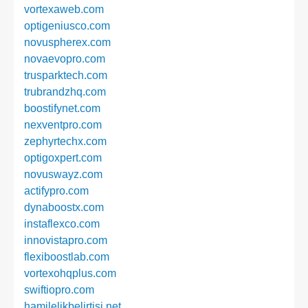
vortexaweb.com
optigeniusco.com
novuspherex.com
novaevopro.com
trusparktech.com
trubrandzhq.com
boostifynet.com
nexventpro.com
zephyrtechx.com
optigoxpert.com
novuswayz.com
actifypro.com
dynaboostx.com
instaflexco.com
innovistapro.com
flexiboostlab.com
vortexohqplus.com
swiftiopro.com
hamilelikbelirtisi.net