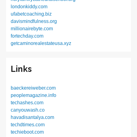
londonkiddy.com
ufabetcoaching.biz
davismindfulness.org
millionairebyte.com
fortechday.com
getcaminorealestateusa.xyz
Links
baeckereiweber.com
peoplemagazine.info
techashes.com
canyouwash.co
havadisantalya.com
techdtimes.com
techieboot.com