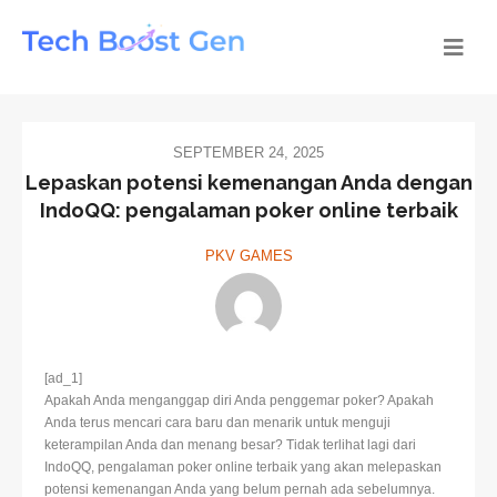
SEPTEMBER 24, 2025
Lepaskan potensi kemenangan Anda dengan
IndoQQ: pengalaman poker online terbaik
PKV GAMES
[ad_1]
Apakah Anda menganggap diri Anda penggemar poker? Apakah
Anda terus mencari cara baru dan menarik untuk menguji
keterampilan Anda dan menang besar? Tidak terlihat lagi dari
IndoQQ, pengalaman poker online terbaik yang akan melepaskan
potensi kemenangan Anda yang belum pernah ada sebelumnya.