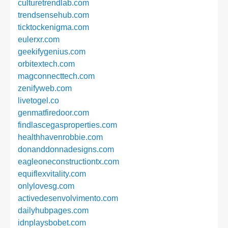
culturetrendlab.com
trendsensehub.com
ticktockenigma.com
eulerxr.com
geekifygenius.com
orbitextech.com
magconnecttech.com
zenifyweb.com
livetogel.co
genmatfiredoor.com
findlascegasproperties.com
healthhavenrobbie.com
donanddonnadesigns.com
eagleoneconstructiontx.com
equiflexvitality.com
onlylovesg.com
activedesenvolvimento.com
dailyhubpages.com
idnplaysbobet.com