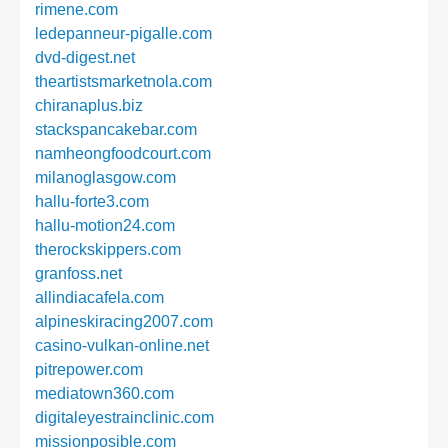
rimene.com
ledepanneur-pigalle.com
dvd-digest.net
theartistsmarketnola.com
chiranaplus.biz
stackspancakebar.com
namheongfoodcourt.com
milanoglasgow.com
hallu-forte3.com
hallu-motion24.com
therockskippers.com
granfoss.net
allindiacafela.com
alpineskiracing2007.com
casino-vulkan-online.net
pitrepower.com
mediatown360.com
digitaleyestrainclinic.com
missionposible.com