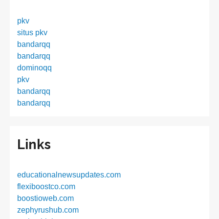
pkv
situs pkv
bandarqq
bandarqq
dominoqq
pkv
bandarqq
bandarqq
Links
educationalnewsupdates.com
flexiboostco.com
boostioweb.com
zephyrushub.com