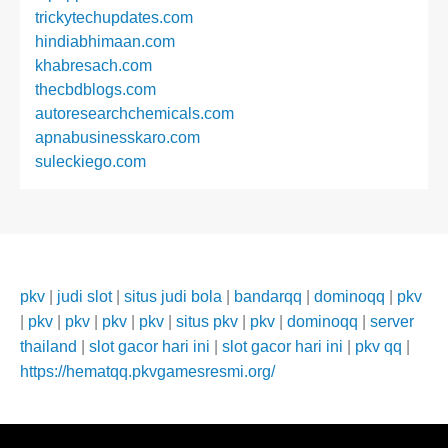
trickytechupdates.com
hindiabhimaan.com
khabresach.com
thecbdblogs.com
autoresearchchemicals.com
apnabusinesskaro.com
suleckiego.com
pkv
|
judi slot
|
situs judi bola
|
bandarqq
|
dominoqq
|
pkv
|
pkv
|
pkv
|
pkv
|
pkv
|
situs pkv
|
pkv
|
dominoqq
|
server
thailand
|
slot gacor hari ini
|
slot gacor hari ini
|
pkv qq
|
https://hematqq.pkvgamesresmi.org/