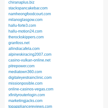
chiranaplus.biz
stackspancakebar.com
namheongfoodcourt.com
milanoglasgow.com
hallu-forte3.com
hallu-motion24.com
therockskippers.com
granfoss.net
allindiacafela.com
alpineskiracing2007.com
casino-vulkan-online.net
pitrepower.com
mediatown360.com
digitaleyestrainclinic.com
missionposible.com
online-casinos-vegas.com
xfinityrouterlogin.com
marketingjacks.com
topappliancereviews.com