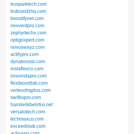
trusparktech.com
trubrandzhq.com
boostifynet.com
nexventpro.com
zephyrtechx.com
optigoxpert.com
novuswayz.com
actifypro.com
dynaboostx.com
instaflexco.com
innovistapro.com
flexiboostlab.com
vortexohqplus.com
swiftiopro.com
hamilelikbelirtisi.net
versalotech.com
techmaxco.com
exceedolab.com
activaxio.com