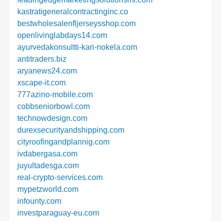
kastratigeneralcontractinginc.co
bestwholesalenfljerseysshop.com
openlivinglabdays14.com
ayurvedakonsultti-kari-nokela.com
antitraders.biz
aryanews24.com
xscape-it.com
777azino-mobile.com
cobbseniorbowl.com
technowdesign.com
durexsecurityandshipping.com
cityroofingandplannig.com
ivdabergasa.com
juyultadesga.com
real-crypto-services.com
mypetzworld.com
infounty.com
investparaguay-eu.com