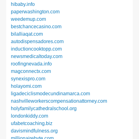
hibaby.info
paperwashington.com
weedemup.com
bestchancecasino.com
bilalliaqat.com
autodispensadores.com
inductioncooktopp.com
newsmedicaltoday.com
roofingnevada.info
magconnectx.com
synexispro.com
holayomi.com
ligadeciclismodecundinamarca.com
nashvilleworkerscompensationattorney.com
holyfamilycathedralschool.org
londonkiddy.com
ufabetcoaching.biz
davismindfulness.org
millionairebyte.com