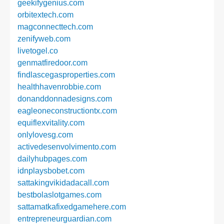
geekifygenius.com
orbitextech.com
magconnecttech.com
zenifyweb.com
livetogel.co
genmatfiredoor.com
findlascegasproperties.com
healthhavenrobbie.com
donanddonnadesigns.com
eagleoneconstructiontx.com
equiflexvitality.com
onlylovesg.com
activedesenvolvimento.com
dailyhubpages.com
idnplaysbobet.com
sattakingvikidadacall.com
bestbolaslotgames.com
sattamatkafixedgamehere.com
entrepreneurguardian.com