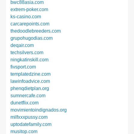
bwc88asia.com
extrem-poker.com
ks-casino.com
carcarepoints.com
thedoodlebreeders.com
grupohugodias.com
deqair.com
techsilvers.com
ningkatinskill.com
fivsport.com
templatedzine.com
lawinfoadvice.com
phenqdietplan.org
sumnercafe.com
dunetflix.com
movimientoindignados.org
milfxxxpussy.com
uptodatefamily.com
musitop.com