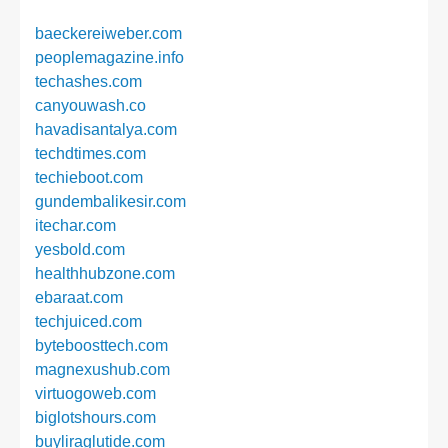
baeckereiweber.com
peoplemagazine.info
techashes.com
canyouwash.co
havadisantalya.com
techdtimes.com
techieboot.com
gundembalikesir.com
itechar.com
yesbold.com
healthhubzone.com
ebaraat.com
techjuiced.com
byteboosttech.com
magnexushub.com
virtuogoweb.com
biglotshours.com
buyliraglutide.com