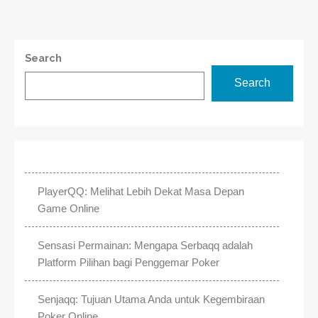
Search
Search
PlayerQQ: Melihat Lebih Dekat Masa Depan
Game Online
Sensasi Permainan: Mengapa Serbaqq adalah
Platform Pilihan bagi Penggemar Poker
Senjaqq: Tujuan Utama Anda untuk Kegembiraan
Poker Online