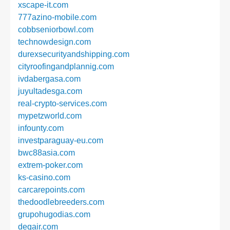
xscape-it.com
777azino-mobile.com
cobbseniorbowl.com
technowdesign.com
durexsecurityandshipping.com
cityroofingandplannig.com
ivdabergasa.com
juyultadesga.com
real-crypto-services.com
mypetzworld.com
infounty.com
investparaguay-eu.com
bwc88asia.com
extrem-poker.com
ks-casino.com
carcarepoints.com
thedoodlebreeders.com
grupohugodias.com
deqair.com