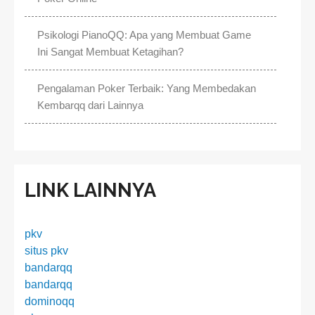
Psikologi PianoQQ: Apa yang Membuat Game
Ini Sangat Membuat Ketagihan?
Pengalaman Poker Terbaik: Yang Membedakan
Kembarqq dari Lainnya
LINK LAINNYA
pkv
situs pkv
bandarqq
bandarqq
dominoqq