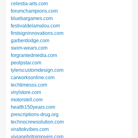
celestia-arts.com
forumchampions.com
bluebargames.com
festivaldelamalou.com
firstsigninnovations.com
garberdodge.com
swim-wears.com
forgrantedmedia.com
peolpstar.com
tylerscustomdesign.com
carworksonline.com
techtimesss.com
virylstore.com
motorstell.com
health150years.com
prescriptions-drug.org
technocrewsolution.com
viraltokvibes.com
vivianebritoimoveis.com