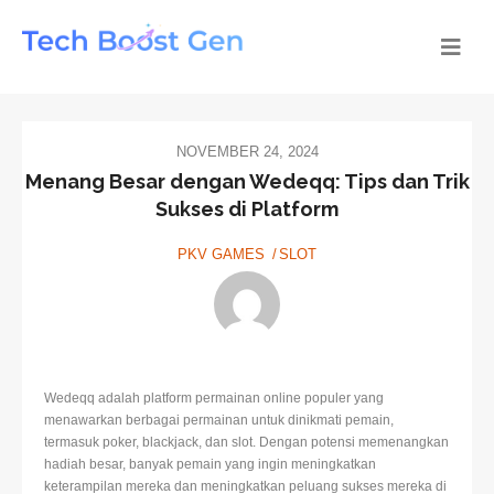
NOVEMBER 24, 2024
Menang Besar dengan Wedeqq: Tips dan Trik
Sukses di Platform
PKV GAMES
SLOT
Wedeqq adalah platform permainan online populer yang
menawarkan berbagai permainan untuk dinikmati pemain,
termasuk poker, blackjack, dan slot. Dengan potensi memenangkan
hadiah besar, banyak pemain yang ingin meningkatkan
keterampilan mereka dan meningkatkan peluang sukses mereka di