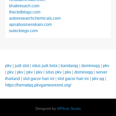
khabresach.com
thecbdblogs.com
autoresearchchemicals.com
apnabusinesskaro.com
suleckiego.com
pkv
|
judi slot
|
situs judi bola
|
bandarqq
|
dominoqq
|
pkv
|
pkv
|
pkv
|
pkv
|
pkv
|
situs pkv
|
pkv
|
dominoqq
|
server
thailand
|
slot gacor hari ini
|
slot gacor hari ini
|
pkv qq
|
https://hematqq.pkvgamesresmi.org/
Designed by
WPlook Studio