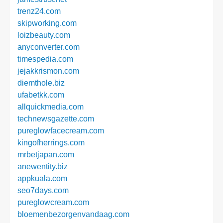
trenz24.com
skipworking.com
loizbeauty.com
anyconverter.com
timespedia.com
jejakkrismon.com
diemthole.biz
ufabetkk.com
allquickmedia.com
technewsgazette.com
pureglowfacecream.com
kingofherrings.com
mrbetjapan.com
anewentity.biz
appkuala.com
seo7days.com
pureglowcream.com
bloemenbezorgenvandaag.com