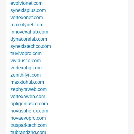
evolvionet.com
synexisplus.com
vortexonet.com
maxxifynet.com
innovexahub.com
dynacorelab.com
synexistechco.com
truvivopro.com
vividusco.com
vortexahq.com
zenithifyit.com
maxxiohub.com
zephyraweb.com
vortexaweb.com
optigeniusco.com
novuspherex.com
novaevopro.com
trusparktech.com
trubrandzhq.com