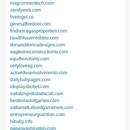
magconnecttech.com
zenifyweb.com
livetogel.co
genmatfiredoor.com
findlascegasproperties.com
healthhavenrobbie.com
donanddonnadesigns.com
eagleoneconstructiontx.com
equiflexvitality.com
onlylovesg.com
activedesenvolvimento.com
dailyhubpages.com
idnplaysbobet.com
sattakingvikidadacall.com
bestbolaslotgames.com
sattamatkafixedgamehere.com
entrepreneurguardian.com
hibaby.info
paperwashington.com