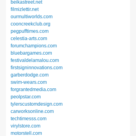
beikastreet.net
filmizlettir.net
ourmultiworlds.com
cooncreekclub.org
pegpufftimes.com
celestia-arts.com
forumchampions.com
bluebargames.com
festivaldelamalou.com
firstsigninnovations.com
garberdodge.com
swim-wears.com
forgrantedmedia.com
peolpstar.com
tylerscustomdesign.com
carworksonline.com
techtimesss.com
virylstore.com
motorstell.com