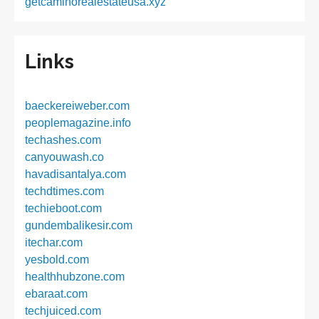
getcaminorealestateusa.xyz
Links
baeckereiweber.com
peoplemagazine.info
techashes.com
canyouwash.co
havadisantalya.com
techdtimes.com
techieboot.com
gundembalikesir.com
itechar.com
yesbold.com
healthhubzone.com
ebaraat.com
techjuiced.com