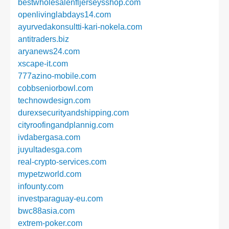
bestwholesalenfljerseysshop.com
openlivinglabdays14.com
ayurvedakonsultti-kari-nokela.com
antitraders.biz
aryanews24.com
xscape-it.com
777azino-mobile.com
cobbseniorbowl.com
technowdesign.com
durexsecurityandshipping.com
cityroofingandplannig.com
ivdabergasa.com
juyultadesga.com
real-crypto-services.com
mypetzworld.com
infounty.com
investparaguay-eu.com
bwc88asia.com
extrem-poker.com