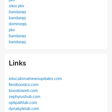
situs pkv
bandarqq
bandarqq
dominoqq
pkv
bandarqq
bandarqq
Links
educationalnewsupdates.com
flexiboostco.com
boostioweb.com
zephyrushub.com
optipathlab.com
dynabytelab.com