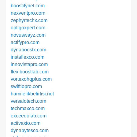
boostifynet.com
nexventpro.com
zephyrtechx.com
optigoxpert.com
novuswayz.com
actifypro.com
dynaboostx.com
instaflexco.com
innovistapro.com
flexiboostlab.com
vortexohqplus.com
swiftiopro.com
hamilelikbelirtisi.net
versalotech.com
techmaxco.com
exceedolab.com
activaxio.com
dynabytesco.com