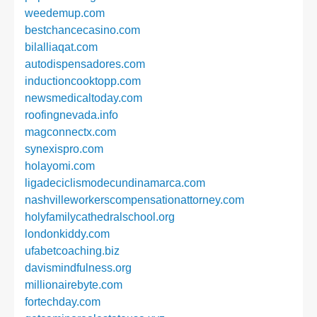
weedemup.com
bestchancecasino.com
bilalliaqat.com
autodispensadores.com
inductioncooktopp.com
newsmedicaltoday.com
roofingnevada.info
magconnectx.com
synexispro.com
holayomi.com
ligadeciclismodecundinamarca.com
nashvilleworkerscompensationattorney.com
holyfamilycathedralschool.org
londonkiddy.com
ufabetcoaching.biz
davismindfulness.org
millionairebyte.com
fortechday.com