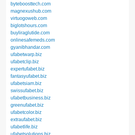
byteboosttech.com
magnexushub.com
virtuogoweb.com
biglotshours.com
buyliraglutide.com
onlinesafemeds.com
gyanibhandar.com
ufabetwarp.biz
ufabetclip.biz
expertufabet.biz
fantasyufabet.biz
ufabetsiam.biz
swissufabet.biz
ufabetbusiness.biz
greenufabet.biz
ufabetcolor.biz
extraufabet.biz
ufabetlife.biz
ufabetsolutions.biz