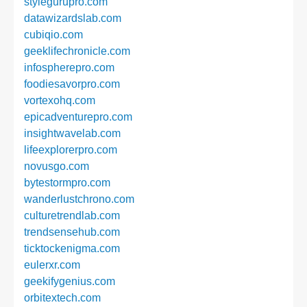
stylegurupro.com
datawizardslab.com
cubiqio.com
geeklifechronicle.com
infospherepro.com
foodiesavorpro.com
vortexohq.com
epicadventurepro.com
insightwavelab.com
lifeexplorerpro.com
novusgo.com
bytestormpro.com
wanderlustchrono.com
culturetrendlab.com
trendsensehub.com
ticktockenigma.com
eulerxr.com
geekifygenius.com
orbitextech.com