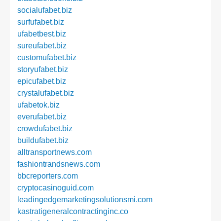
socialufabet.biz
surfufabet.biz
ufabetbest.biz
sureufabet.biz
customufabet.biz
storyufabet.biz
epicufabet.biz
crystalufabet.biz
ufabetok.biz
everufabet.biz
crowdufabet.biz
buildufabet.biz
alltransportnews.com
fashiontrandsnews.com
bbcreporters.com
cryptocasinoguid.com
leadingedgemarketingsolutionsmi.com
kastratigeneralcontractinginc.co