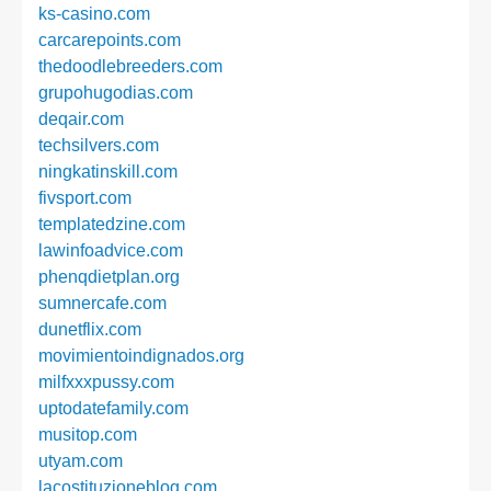
ks-casino.com
carcarepoints.com
thedoodlebreeders.com
grupohugodias.com
deqair.com
techsilvers.com
ningkatinskill.com
fivsport.com
templatedzine.com
lawinfoadvice.com
phenqdietplan.org
sumnercafe.com
dunetflix.com
movimientoindignados.org
milfxxxpussy.com
uptodatefamily.com
musitop.com
utyam.com
lacostituzioneblog.com