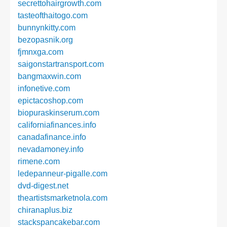
secrettohairgrowth.com
tasteofthaitogo.com
bunnynkitty.com
bezopasnik.org
fjmnxga.com
saigonstartransport.com
bangmaxwin.com
infonetive.com
epictacoshop.com
biopuraskinserum.com
californiafinances.info
canadafinance.info
nevadamoney.info
rimene.com
ledepanneur-pigalle.com
dvd-digest.net
theartistsmarketnola.com
chiranaplus.biz
stackspancakebar.com