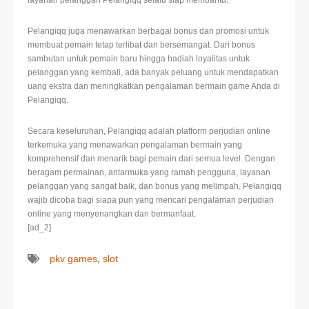
layanan pelanggan Pelangiqq selalu siap membantu.
Pelangiqq juga menawarkan berbagai bonus dan promosi untuk
membuat pemain tetap terlibat dan bersemangat. Dari bonus
sambutan untuk pemain baru hingga hadiah loyalitas untuk
pelanggan yang kembali, ada banyak peluang untuk mendapatkan
uang ekstra dan meningkatkan pengalaman bermain game Anda di
Pelangiqq.
Secara keseluruhan, Pelangiqq adalah platform perjudian online
terkemuka yang menawarkan pengalaman bermain yang
komprehensif dan menarik bagi pemain dari semua level. Dengan
beragam permainan, antarmuka yang ramah pengguna, layanan
pelanggan yang sangat baik, dan bonus yang melimpah, Pelangiqq
wajib dicoba bagi siapa pun yang mencari pengalaman perjudian
online yang menyenangkan dan bermanfaat.
[ad_2]
pkv games
,
slot