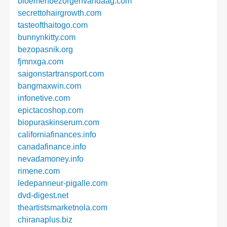
bloemenbezorgenvandaag.com
secrettohairgrowth.com
tasteofthaitogo.com
bunnynkitty.com
bezopasnik.org
fjmnxga.com
saigonstartransport.com
bangmaxwin.com
infonetive.com
epictacoshop.com
biopuraskinserum.com
californiafinances.info
canadafinance.info
nevadamoney.info
rimene.com
ledepanneur-pigalle.com
dvd-digest.net
theartistsmarketnola.com
chiranaplus.biz