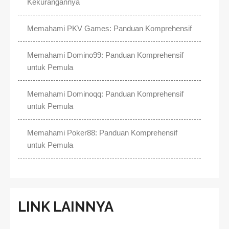
Kekurangannya
Memahami PKV Games: Panduan Komprehensif
Memahami Domino99: Panduan Komprehensif
untuk Pemula
Memahami Dominoqq: Panduan Komprehensif
untuk Pemula
Memahami Poker88: Panduan Komprehensif
untuk Pemula
LINK LAINNYA