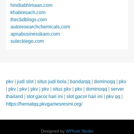
hindiabhimaan.com
khabresach.com
thecbdblogs.com
autoresearchchemicals.com
apnabusinesskaro.com
suleckiego.com
pkv
|
judi slot
|
situs judi bola
|
bandarqq
|
dominoqq
|
pkv
|
pkv
|
pkv
|
pkv
|
pkv
|
situs pkv
|
pkv
|
dominoqq
|
server
thailand
|
slot gacor hari ini
|
slot gacor hari ini
|
pkv qq
|
https://hematqq.pkvgamesresmi.org/
Designed by
WPlook Studio