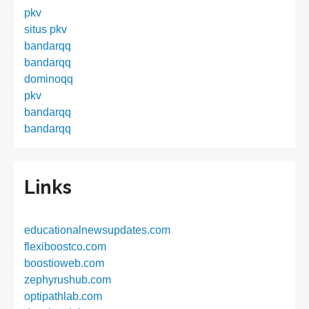
pkv
situs pkv
bandarqq
bandarqq
dominoqq
pkv
bandarqq
bandarqq
Links
educationalnewsupdates.com
flexiboostco.com
boostioweb.com
zephyrushub.com
optipathlab.com