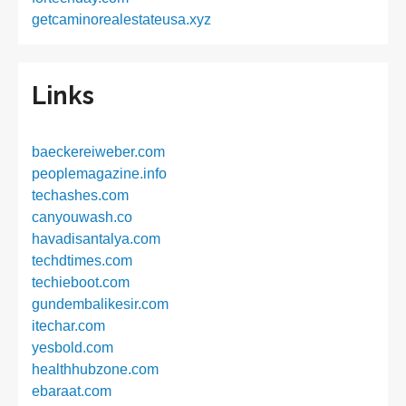
getcaminorealestateusa.xyz
Links
baeckereiweber.com
peoplemagazine.info
techashes.com
canyouwash.co
havadisantalya.com
techdtimes.com
techieboot.com
gundembalikesir.com
itechar.com
yesbold.com
healthhubzone.com
ebaraat.com