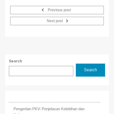
Previous post
Next post
Search
Search
Pengertian PKV: Penjelasan Kelebihan dan