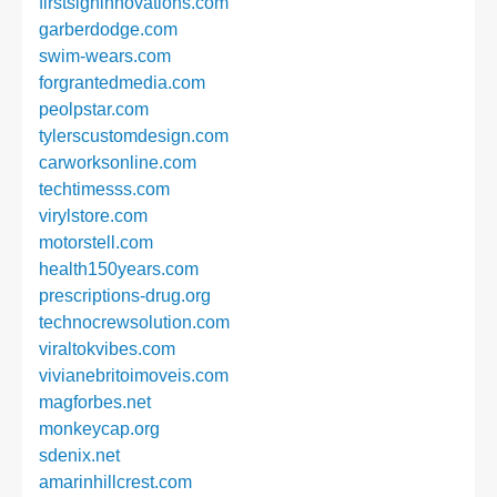
firstsigninnovations.com
garberdodge.com
swim-wears.com
forgrantedmedia.com
peolpstar.com
tylerscustomdesign.com
carworksonline.com
techtimesss.com
virylstore.com
motorstell.com
health150years.com
prescriptions-drug.org
technocrewsolution.com
viraltokvibes.com
vivianebritoimoveis.com
magforbes.net
monkeycap.org
sdenix.net
amarinhillcrest.com