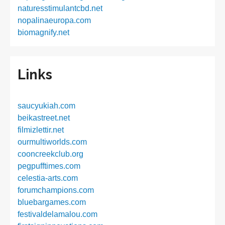
naturesstimulantcbd.net
nopalinaeuropa.com
biomagnify.net
Links
saucyukiah.com
beikastreet.net
filmizlettir.net
ourmultiworlds.com
cooncreekclub.org
pegpufftimes.com
celestia-arts.com
forumchampions.com
bluebargames.com
festivaldelamalou.com