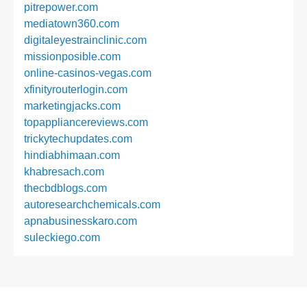
pitrepower.com
mediatown360.com
digitaleyestrainclinic.com
missionposible.com
online-casinos-vegas.com
xfinityrouterlogin.com
marketingjacks.com
topappliancereviews.com
trickytechupdates.com
hindiabhimaan.com
khabresach.com
thecbdblogs.com
autoresearchchemicals.com
apnabusinesskaro.com
suleckiego.com