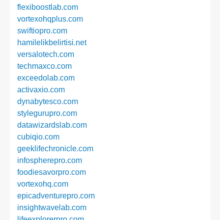
flexiboostlab.com
vortexohqplus.com
swiftiopro.com
hamilelikbelirtisi.net
versalotech.com
techmaxco.com
exceedolab.com
activaxio.com
dynabytesco.com
stylegurupro.com
datawizardslab.com
cubiqio.com
geeklifechronicle.com
infospherepro.com
foodiesavorpro.com
vortexohq.com
epicadventurepro.com
insightwavelab.com
lifeexplorerpro.com