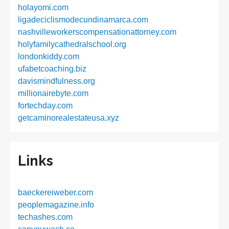
holayomi.com
ligadeciclismodecundinamarca.com
nashvilleworkerscompensationattorney.com
holyfamilycathedralschool.org
londonkiddy.com
ufabetcoaching.biz
davismindfulness.org
millionairebyte.com
fortechday.com
getcaminorealestateusa.xyz
Links
baeckereiweber.com
peoplemagazine.info
techashes.com