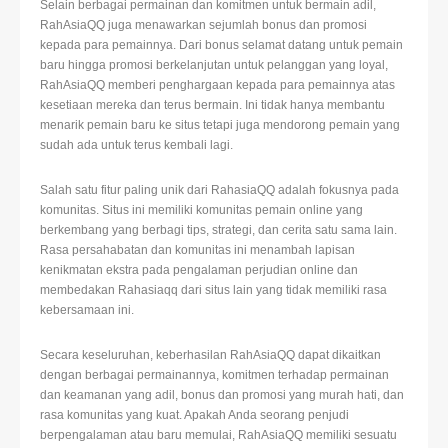
Selain berbagai permainan dan komitmen untuk bermain adil,
RahAsiaQQ juga menawarkan sejumlah bonus dan promosi
kepada para pemainnya. Dari bonus selamat datang untuk pemain
baru hingga promosi berkelanjutan untuk pelanggan yang loyal,
RahAsiaQQ memberi penghargaan kepada para pemainnya atas
kesetiaan mereka dan terus bermain. Ini tidak hanya membantu
menarik pemain baru ke situs tetapi juga mendorong pemain yang
sudah ada untuk terus kembali lagi.
Salah satu fitur paling unik dari RahasiaQQ adalah fokusnya pada
komunitas. Situs ini memiliki komunitas pemain online yang
berkembang yang berbagi tips, strategi, dan cerita satu sama lain.
Rasa persahabatan dan komunitas ini menambah lapisan
kenikmatan ekstra pada pengalaman perjudian online dan
membedakan Rahasiaqq dari situs lain yang tidak memiliki rasa
kebersamaan ini.
Secara keseluruhan, keberhasilan RahAsiaQQ dapat dikaitkan
dengan berbagai permainannya, komitmen terhadap permainan
dan keamanan yang adil, bonus dan promosi yang murah hati, dan
rasa komunitas yang kuat. Apakah Anda seorang penjudi
berpengalaman atau baru memulai, RahAsiaQQ memiliki sesuatu