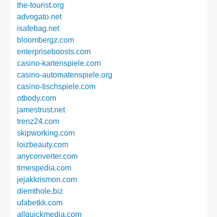
the-tourist.org
advogato.net
isafebag.net
bloombergz.com
enterpriseboosts.com
casino-kartenspiele.com
casino-automatenspiele.org
casino-tischspiele.com
otbody.com
jamestrust.net
trenz24.com
skipworking.com
loizbeauty.com
anyconverter.com
timespedia.com
jejakkrismon.com
diemthole.biz
ufabetkk.com
allquickmedia.com