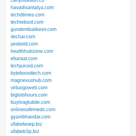
canyouwash.co
havadisantalya.com
techdtimes.com
techieboot.com
gundembalikesir.com
itechar.com
yesbold.com
healthhubzone.com
ebaraat.com
techjuiced.com
byteboosttech.com
magnexushub.com
virtuogoweb.com
biglotshours.com
buyliraglutide.com
onlinesafemeds.com
gyanibhandar.com
ufabetwarp.biz
ufabetclip.biz