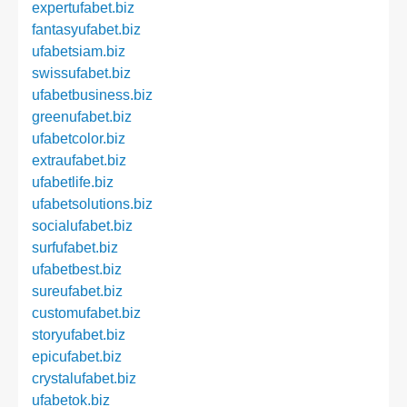
expertufabet.biz
fantasyufabet.biz
ufabetsiam.biz
swissufabet.biz
ufabetbusiness.biz
greenufabet.biz
ufabetcolor.biz
extraufabet.biz
ufabetlife.biz
ufabetsolutions.biz
socialufabet.biz
surfufabet.biz
ufabetbest.biz
sureufabet.biz
customufabet.biz
storyufabet.biz
epicufabet.biz
crystalufabet.biz
ufabetok.biz