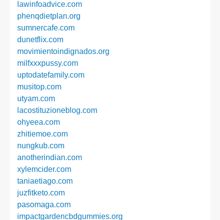
lawinfoadvice.com
phenqdietplan.org
sumnercafe.com
dunetflix.com
movimientoindignados.org
milfxxxpussy.com
uptodatefamily.com
musitop.com
utyam.com
lacostituzioneblog.com
ohyeea.com
zhitiemoe.com
nungkub.com
anotherindian.com
xylemcider.com
taniaetiago.com
juzfitketo.com
pasomaga.com
impactgardencbdgummies.org