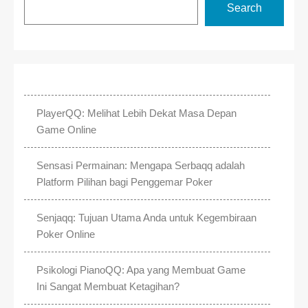
Search
PlayerQQ: Melihat Lebih Dekat Masa Depan
Game Online
Sensasi Permainan: Mengapa Serbaqq adalah
Platform Pilihan bagi Penggemar Poker
Senjaqq: Tujuan Utama Anda untuk Kegembiraan
Poker Online
Psikologi PianoQQ: Apa yang Membuat Game
Ini Sangat Membuat Ketagihan?