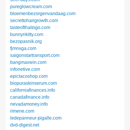
pureglowcream.com
bloemenbezorgenvandaag.com
secrettohairgrowth.com
tasteofthaitogo.com
bunnynkitty.com
bezopasnik.org
fjmnxga.com
saigonstartransport.com
bangmaxwin.com
infonetive.com
epictacoshop.com
biopuraskinserum.com
californiafinances.info
canadafinance.info
nevadamoney.info
rimene.com
ledepanneur-pigalle.com
dvd-digest.net