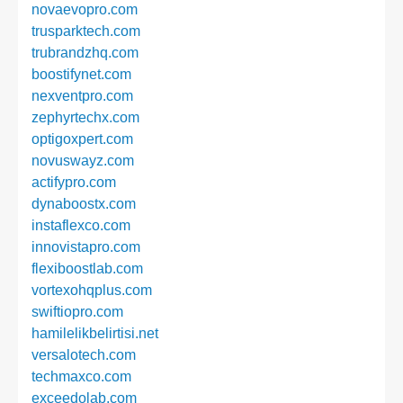
novaevopro.com
trusparktech.com
trubrandzhq.com
boostifynet.com
nexventpro.com
zephyrtechx.com
optigoxpert.com
novuswayz.com
actifypro.com
dynaboostx.com
instaflexco.com
innovistapro.com
flexiboostlab.com
vortexohqplus.com
swiftiopro.com
hamilelikbelirtisi.net
versalotech.com
techmaxco.com
exceedolab.com