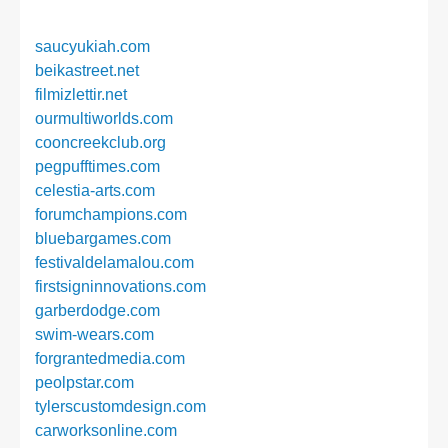
saucyukiah.com
beikastreet.net
filmizlettir.net
ourmultiworlds.com
cooncreekclub.org
pegpufftimes.com
celestia-arts.com
forumchampions.com
bluebargames.com
festivaldelamalou.com
firstsigninnovations.com
garberdodge.com
swim-wears.com
forgrantedmedia.com
peolpstar.com
tylerscustomdesign.com
carworksonline.com