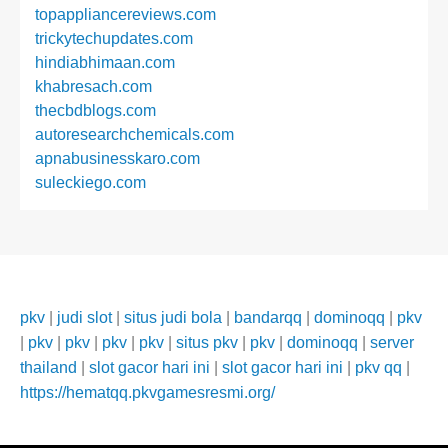
topappliancereviews.com
trickytechupdates.com
hindiabhimaan.com
khabresach.com
thecbdblogs.com
autoresearchchemicals.com
apnabusinesskaro.com
suleckiego.com
pkv
|
judi slot
|
situs judi bola
|
bandarqq
|
dominoqq
|
pkv
|
pkv
|
pkv
|
pkv
|
pkv
|
situs pkv
|
pkv
|
dominoqq
|
server
thailand
|
slot gacor hari ini
|
slot gacor hari ini
|
pkv qq
|
https://hematqq.pkvgamesresmi.org/