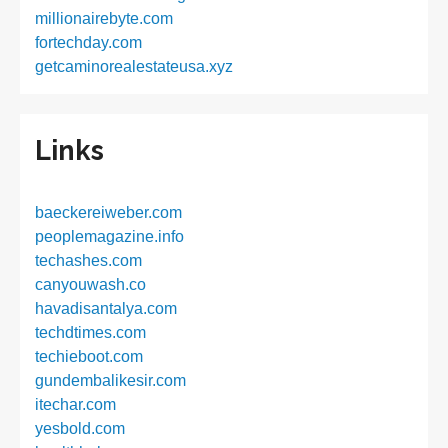
millionairebyte.com
fortechday.com
getcaminorealestateusa.xyz
Links
baeckereiweber.com
peoplemagazine.info
techashes.com
canyouwash.co
havadisantalya.com
techdtimes.com
techieboot.com
gundembalikesir.com
itechar.com
yesbold.com