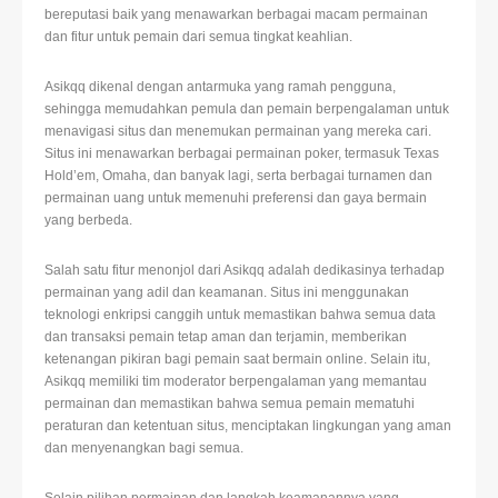
bereputasi baik yang menawarkan berbagai macam permainan
dan fitur untuk pemain dari semua tingkat keahlian.
Asikqq dikenal dengan antarmuka yang ramah pengguna,
sehingga memudahkan pemula dan pemain berpengalaman untuk
menavigasi situs dan menemukan permainan yang mereka cari.
Situs ini menawarkan berbagai permainan poker, termasuk Texas
Hold’em, Omaha, dan banyak lagi, serta berbagai turnamen dan
permainan uang untuk memenuhi preferensi dan gaya bermain
yang berbeda.
Salah satu fitur menonjol dari Asikqq adalah dedikasinya terhadap
permainan yang adil dan keamanan. Situs ini menggunakan
teknologi enkripsi canggih untuk memastikan bahwa semua data
dan transaksi pemain tetap aman dan terjamin, memberikan
ketenangan pikiran bagi pemain saat bermain online. Selain itu,
Asikqq memiliki tim moderator berpengalaman yang memantau
permainan dan memastikan bahwa semua pemain mematuhi
peraturan dan ketentuan situs, menciptakan lingkungan yang aman
dan menyenangkan bagi semua.