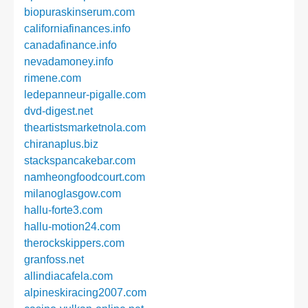
biopuraskinserum.com
californiafinances.info
canadafinance.info
nevadamoney.info
rimene.com
ledepanneur-pigalle.com
dvd-digest.net
theartistsmarketnola.com
chiranaplus.biz
stackspancakebar.com
namheongfoodcourt.com
milanoglasgow.com
hallu-forte3.com
hallu-motion24.com
therockskippers.com
granfoss.net
allindiacafela.com
alpineskiracing2007.com