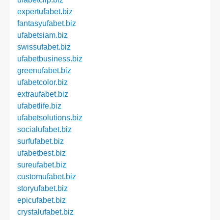
expertufabet.biz
fantasyufabet.biz
ufabetsiam.biz
swissufabet.biz
ufabetbusiness.biz
greenufabet.biz
ufabetcolor.biz
extraufabet.biz
ufabetlife.biz
ufabetsolutions.biz
socialufabet.biz
surfufabet.biz
ufabetbest.biz
sureufabet.biz
customufabet.biz
storyufabet.biz
epicufabet.biz
crystalufabet.biz