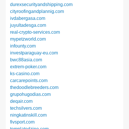
durexsecurityandshipping.com
cityroofingandplannig.com
ivdabergasa.com
juyultadesga.com
real-crypto-services.com
mypetzworld.com
infounty.com
investparaguay-eu.com
bwc88asia.com
extrem-poker.com
ks-casino.com
carcarepoints.com
thedoodlebreeders.com
grupohugodias.com
deqair.com
techsilvers.com
ningkatinskill.com
fivsport.com
templatedzine.com