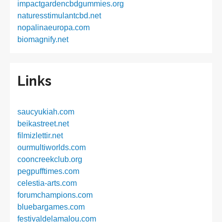
impactgardencbdgummies.org
naturesstimulantcbd.net
nopalinaeuropa.com
biomagnify.net
Links
saucyukiah.com
beikastreet.net
filmizlettir.net
ourmultiworlds.com
cooncreekclub.org
pegpufftimes.com
celestia-arts.com
forumchampions.com
bluebargames.com
festivaldelamalou.com