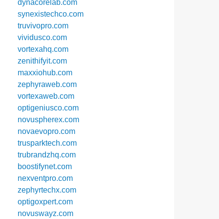
dynacorelab.com
synexistechco.com
truvivopro.com
vividusco.com
vortexahq.com
zenithifyit.com
maxxiohub.com
zephyraweb.com
vortexaweb.com
optigeniusco.com
novuspherex.com
novaevopro.com
trusparktech.com
trubrandzhq.com
boostifynet.com
nexventpro.com
zephyrtechx.com
optigoxpert.com
novuswayz.com