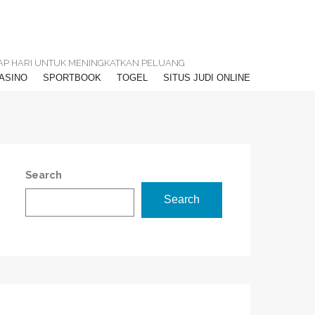
ASINO
SPORTBOOK
TOGEL
SITUS JUDI ONLINE
Search
Search