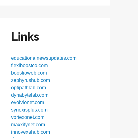
Links
educationalnewsupdates.com
flexiboostco.com
boostioweb.com
zephyrushub.com
optipathlab.com
dynabytelab.com
evolvionet.com
synexisplus.com
vortexonet.com
maxxifynet.com
innovexahub.com