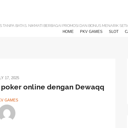
HOME
PKV GAMES
SLOT
C
LY 17, 2025
 poker online dengan Dewaqq
KV GAMES