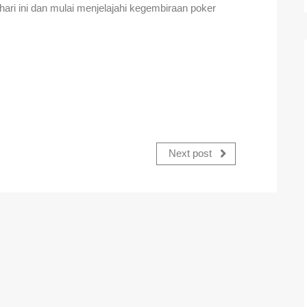
ari ini dan mulai menjelajahi kegembiraan poker
Next post