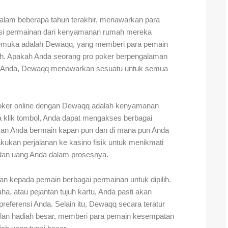
dalam beberapa tahun terakhir, menawarkan para
si permainan dari kenyamanan rumah mereka
erkemuka adalah Dewaqq, yang memberi para pemain
lih. Apakah Anda seorang pro poker berpengalaman
an Anda, Dewaqq menawarkan sesuatu untuk semua
poker online dengan Dewaqq adalah kenyamanan
 klik tombol, Anda dapat mengakses berbagai
an Anda bermain kapan pun dan di mana pun Anda
lakukan perjalanan ke kasino fisik untuk menikmati
an uang Anda dalam prosesnya.
 kepada pemain berbagai permainan untuk dipilih.
, atau pejantan tujuh kartu, Anda pasti akan
ferensi Anda. Selain itu, Dewaqq secara teratur
lan hadiah besar, memberi para pemain kesempatan