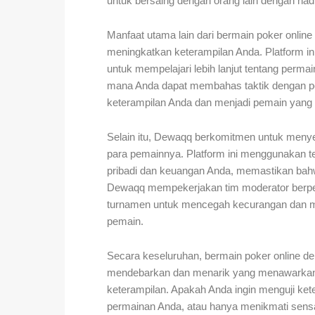
untuk bersaing dengan orang lain dengan hadi
Manfaat utama lain dari bermain poker onli
meningkatkan keterampilan Anda. Platform i
untuk mempelajari lebih lanjut tentang permai
mana Anda dapat membahas taktik dengan p
keterampilan Anda dan menjadi pemain yang l
Selain itu, Dewaqq berkomitmen untuk meny
para pemainnya. Platform ini menggunakan te
pribadi dan keuangan Anda, memastikan bahwa
Dewaqq mempekerjakan tim moderator berp
turnamen untuk mencegah kecurangan dan m
pemain.
Secara keseluruhan, bermain poker online 
mendebarkan dan menarik yang menawarkan b
keterampilan. Apakah Anda ingin menguji ket
permainan Anda, atau hanya menikmati sens