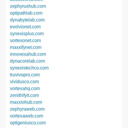
zephyrushub.com
optipathlab.com
dynabytelab.com
evolvionet.com
synexisplus.com
vortexonet.com
maxxifynet.com
innovexahub.com
dynacorelab.com
synexistechco.com
truvivopro.com
vividusco.com
vortexahq.com
zenithifyit.com
maxxiohub.com
zephyraweb.com
vortexaweb.com
optigeniusco.com