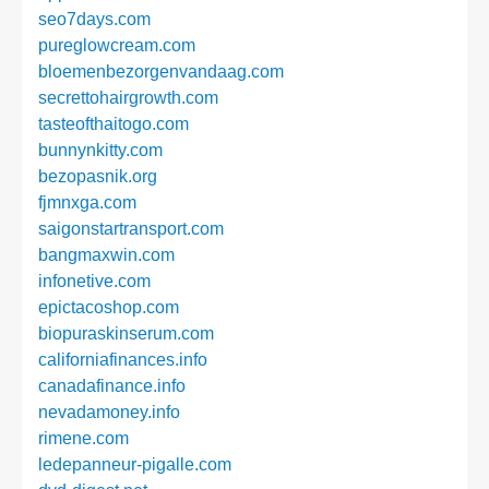
seo7days.com
pureglowcream.com
bloemenbezorgenvandaag.com
secrettohairgrowth.com
tasteofthaitogo.com
bunnynkitty.com
bezopasnik.org
fjmnxga.com
saigonstartransport.com
bangmaxwin.com
infonetive.com
epictacoshop.com
biopuraskinserum.com
californiafinances.info
canadafinance.info
nevadamoney.info
rimene.com
ledepanneur-pigalle.com