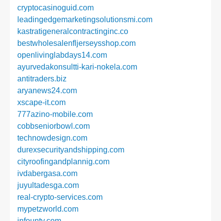
cryptocasinoguid.com
leadingedgemarketingsolutionsmi.com
kastratigeneralcontractinginc.co
bestwholesalenfljerseysshop.com
openlivinglabdays14.com
ayurvedakonsultti-kari-nokela.com
antitraders.biz
aryanews24.com
xscape-it.com
777azino-mobile.com
cobbseniorbowl.com
technowdesign.com
durexsecurityandshipping.com
cityroofingandplannig.com
ivdabergasa.com
juyultadesga.com
real-crypto-services.com
mypetzworld.com
infounty.com