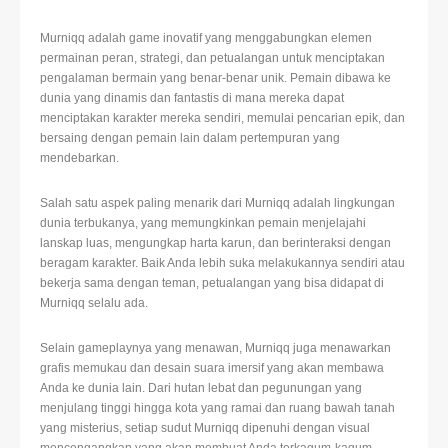
Murniqq adalah game inovatif yang menggabungkan elemen
permainan peran, strategi, dan petualangan untuk menciptakan
pengalaman bermain yang benar-benar unik. Pemain dibawa ke
dunia yang dinamis dan fantastis di mana mereka dapat
menciptakan karakter mereka sendiri, memulai pencarian epik, dan
bersaing dengan pemain lain dalam pertempuran yang
mendebarkan.
Salah satu aspek paling menarik dari Murniqq adalah lingkungan
dunia terbukanya, yang memungkinkan pemain menjelajahi
lanskap luas, mengungkap harta karun, dan berinteraksi dengan
beragam karakter. Baik Anda lebih suka melakukannya sendiri atau
bekerja sama dengan teman, petualangan yang bisa didapat di
Murniqq selalu ada.
Selain gameplaynya yang menawan, Murniqq juga menawarkan
grafis memukau dan desain suara imersif yang akan membawa
Anda ke dunia lain. Dari hutan lebat dan pegunungan yang
menjulang tinggi hingga kota yang ramai dan ruang bawah tanah
yang misterius, setiap sudut Murniqq dipenuhi dengan visual