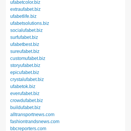
ufabetcolor.biz
extraufabet.biz
ufabetlife.biz
ufabetsolutions.biz
socialufabet.biz
surfufabet.biz
ufabetbest.biz
sureufabet.biz
customufabet.biz
storyufabet.biz
epicufabet.biz
crystalufabet.biz
ufabetok.biz
everufabet.biz
crowdufabet.biz
buildufabet.biz
alltransportnews.com
fashiontrandsnews.com
bbcreporters.com