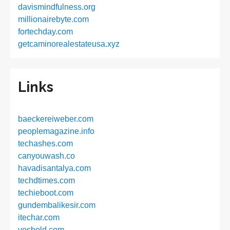
davismindfulness.org
millionairebyte.com
fortechday.com
getcaminorealestateusa.xyz
Links
baeckereiweber.com
peoplemagazine.info
techashes.com
canyouwash.co
havadisantalya.com
techdtimes.com
techieboot.com
gundembalikesir.com
itechar.com
yesbold.com