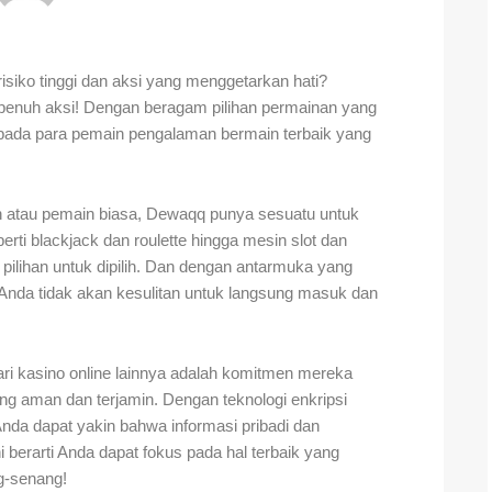
siko tinggi dan aksi yang menggetarkan hati?
penuh aksi! Dengan beragam pilihan permainan yang
da para pemain pengalaman bermain terbaik yang
n atau pemain biasa, Dewaqq punya sesuatu untuk
rti blackjack dan roulette hingga mesin slot dan
pilihan untuk dipilih. Dan dengan antarmuka yang
nda tidak akan kesulitan untuk langsung masuk dan
i kasino online lainnya adalah komitmen mereka
g aman dan terjamin. Dengan teknologi enkripsi
 Anda dapat yakin bahwa informasi pribadi dan
ni berarti Anda dapat fokus pada hal terbaik yang
g-senang!