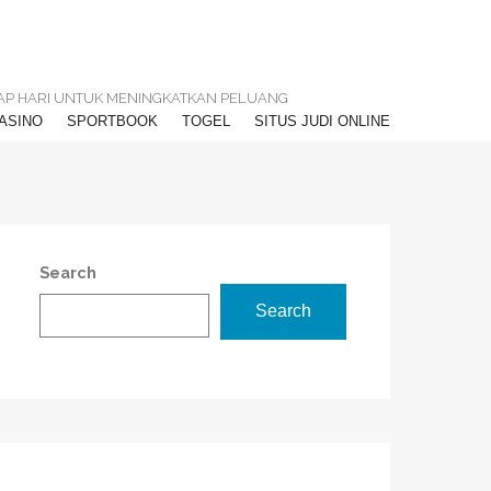
ASINO
SPORTBOOK
TOGEL
SITUS JUDI ONLINE
Search
Search