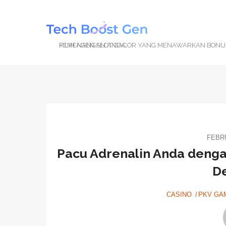
PILIH AGEN SLOT GACOR YANG MENAWARKAN BONUS TANPA BATAS. NIKMATI BERBAGAI PROMOSI DAN BONUS MENARIK SETIAP HARI UNTUK MENINGKATKAN PELUANG KEMENANGAN ANDA.
FEBRU
Pacu Adrenalin Anda denga
D
CASINO
PKV GA