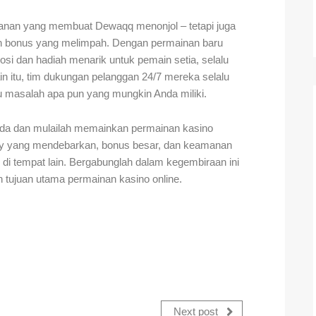
nan yang membuat Dewaqq menonjol – tetapi juga
n bonus yang melimpah. Dengan permainan baru
si dan hadiah menarik untuk pemain setia, selalu
in itu, tim dukungan pelanggan 24/7 mereka selalu
 masalah apa pun yang mungkin Anda miliki.
da dan mulailah memainkan permainan kasino
ay yang mendebarkan, bonus besar, dan keamanan
n di tempat lain. Bergabunglah dalam kegembiraan ini
 tujuan utama permainan kasino online.
Next post