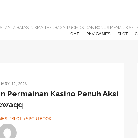
HOME
PKV GAMES
SLOT
C
ARY 12, 2026
n Permainan Kasino Penuh Aksi
ewaqq
MES
SLOT
SPORTBOOK