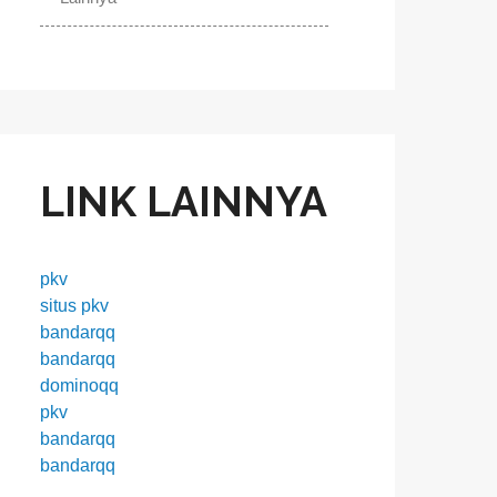
LINK LAINNYA
pkv
situs pkv
bandarqq
bandarqq
dominoqq
pkv
bandarqq
bandarqq