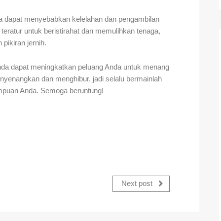
ama dapat menyebabkan kelelahan dan pengambilan
 teratur untuk beristirahat dan memulihkan tenaga,
ikiran jernih.
 Anda dapat meningkatkan peluang Anda untuk menang
enyenangkan dan menghibur, jadi selalu bermainlah
mpuan Anda. Semoga beruntung!
Next post