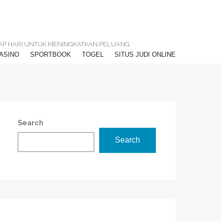
ASINO
SPORTBOOK
TOGEL
SITUS JUDI ONLINE
Search
Search