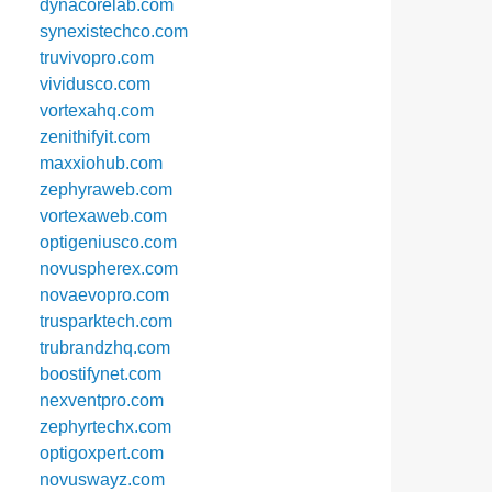
dynacorelab.com
synexistechco.com
truvivopro.com
vividusco.com
vortexahq.com
zenithifyit.com
maxxiohub.com
zephyraweb.com
vortexaweb.com
optigeniusco.com
novuspherex.com
novaevopro.com
trusparktech.com
trubrandzhq.com
boostifynet.com
nexventpro.com
zephyrtechx.com
optigoxpert.com
novuswayz.com