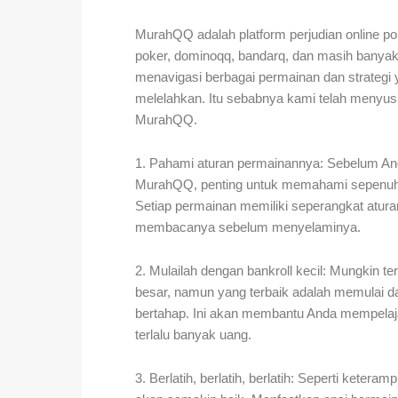
MurahQQ adalah platform perjudian online p
poker, dominoqq, bandarq, dan masih banyak 
menavigasi berbagai permainan dan strategi 
melelahkan. Itu sebabnya kami telah menyu
MurahQQ.
1. Pahami aturan permainannya: Sebelum An
MurahQQ, penting untuk memahami sepenuhn
Setiap permainan memiliki seperangkat aturan
membacanya sebelum menyelaminya.
2. Mulailah dengan bankroll kecil: Mungkin 
besar, namun yang terbaik adalah memulai d
bertahap. Ini akan membantu Anda mempelaj
terlalu banyak uang.
3. Berlatih, berlatih, berlatih: Seperti keter