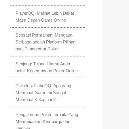
PlayerQQ: Melihat Lebih Dekat
Masa Depan Game Online
Sensasi Permainan: Mengapa
Serbaqq adalah Platform Pilihan
bagi Penggemar Poker
Senjaqq: Tujuan Utama Anda
untuk Kegembiraan Poker Online
Psikologi PianoQQ: Apa yang
Membuat Game Ini Sangat
Membuat Ketagihan?
Pengalaman Poker Terbaik: Yang
Membedakan Kembarqq dari
Lainnya