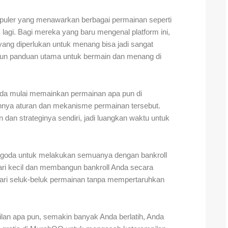
opuler yang menawarkan berbagai permainan seperti
lagi. Bagi mereka yang baru mengenal platform ini,
yang diperlukan untuk menang bisa jadi sangat
sun panduan utama untuk bermain dan menang di
da mulai memainkan permainan apa pun di
ya aturan dan mekanisme permainan tersebut.
 dan strateginya sendiri, jadi luangkan waktu untuk
tergoda untuk melakukan semuanya dengan bankroll
ari kecil dan membangun bankroll Anda secara
ari seluk-beluk permainan tanpa mempertaruhkan
ampilan apa pun, semakin banyak Anda berlatih, Anda