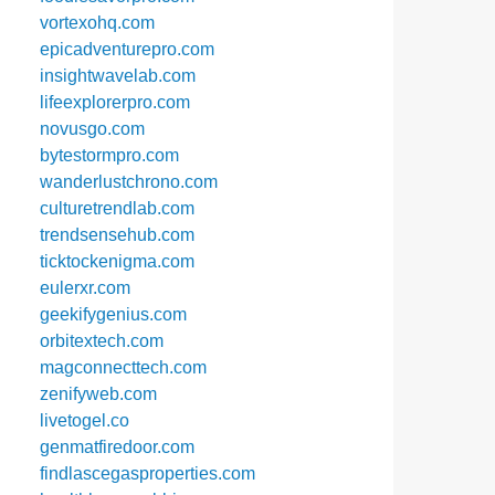
vortexohq.com
epicadventurepro.com
insightwavelab.com
lifeexplorerpro.com
novusgo.com
bytestormpro.com
wanderlustchrono.com
culturetrendlab.com
trendsensehub.com
ticktockenigma.com
eulerxr.com
geekifygenius.com
orbitextech.com
magconnecttech.com
zenifyweb.com
livetogel.co
genmatfiredoor.com
findlascegasproperties.com