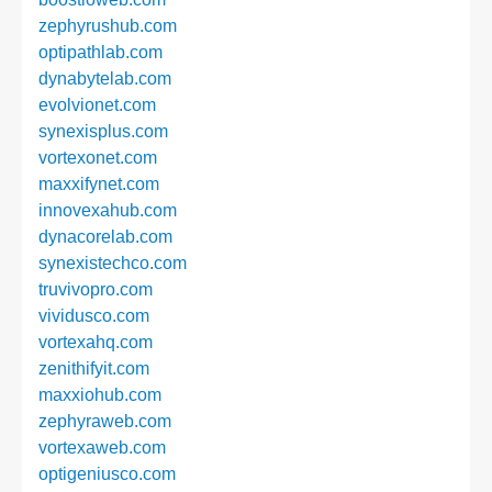
zephyrushub.com
optipathlab.com
dynabytelab.com
evolvionet.com
synexisplus.com
vortexonet.com
maxxifynet.com
innovexahub.com
dynacorelab.com
synexistechco.com
truvivopro.com
vividusco.com
vortexahq.com
zenithifyit.com
maxxiohub.com
zephyraweb.com
vortexaweb.com
optigeniusco.com