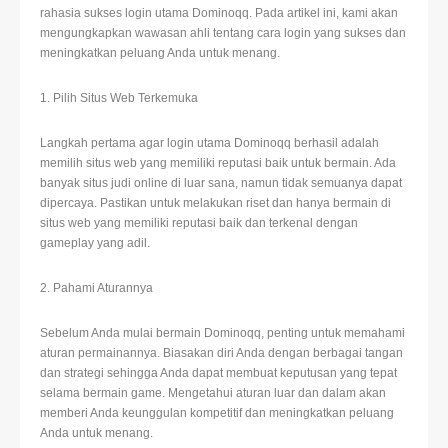
rahasia sukses login utama Dominoqq. Pada artikel ini, kami akan
mengungkapkan wawasan ahli tentang cara login yang sukses dan
meningkatkan peluang Anda untuk menang.
1. Pilih Situs Web Terkemuka
Langkah pertama agar login utama Dominoqq berhasil adalah
memilih situs web yang memiliki reputasi baik untuk bermain. Ada
banyak situs judi online di luar sana, namun tidak semuanya dapat
dipercaya. Pastikan untuk melakukan riset dan hanya bermain di
situs web yang memiliki reputasi baik dan terkenal dengan
gameplay yang adil.
2. Pahami Aturannya
Sebelum Anda mulai bermain Dominoqq, penting untuk memahami
aturan permainannya. Biasakan diri Anda dengan berbagai tangan
dan strategi sehingga Anda dapat membuat keputusan yang tepat
selama bermain game. Mengetahui aturan luar dan dalam akan
memberi Anda keunggulan kompetitif dan meningkatkan peluang
Anda untuk menang.