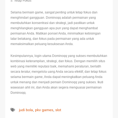
5. Tetap Fokus
Selama bermain game, sangat penting untuk tetap fokus dan
menghindari gangguan. Dominoqq adalah permainan yang
membutuhkan konsentrasi dan strategi, jadi pastikan untuk
menghilangkan gangguan apa pun yang dapat menghambat
permainan Anda. Matikan ponsel Anda, minimalkan kebisingan
latar belakang, dan fokus pada permainan yang ada untuk
memaksimalkan peluang kesuksesan Anda.
Kesimpulannya, login utama Dominoqq yang sukses membutuhkan
kombinasi keterampilan, strategi, dan fokus. Dengan memilih situs
web yang memiliki reputasi baik, memahami peraturan, berlatih
secara teratur, mengelola uang Anda secara efektif, dan tetap fokus
selama bermain game, Anda dapat meningkatkan peluang Anda
untuk menang dan menjadi pemain Dominoqq yang sukses. Ikuti
wawasan ahli ini, dan Anda akan segera menguasai permainan
Dominoqq.
judi bola
,
pkv games
,
slot