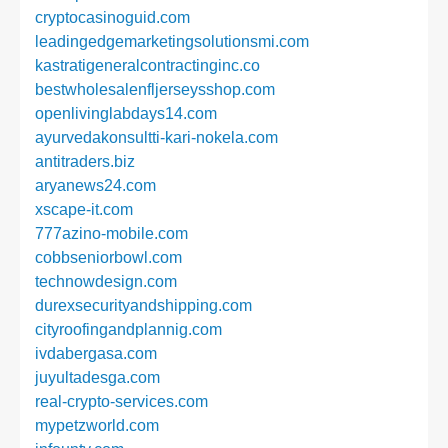
cryptocasinoguid.com
leadingedgemarketingsolutionsmi.com
kastratigeneralcontractinginc.co
bestwholesalenfljerseysshop.com
openlivinglabdays14.com
ayurvedakonsultti-kari-nokela.com
antitraders.biz
aryanews24.com
xscape-it.com
777azino-mobile.com
cobbseniorbowl.com
technowdesign.com
durexsecurityandshipping.com
cityroofingandplannig.com
ivdabergasa.com
juyultadesga.com
real-crypto-services.com
mypetzworld.com