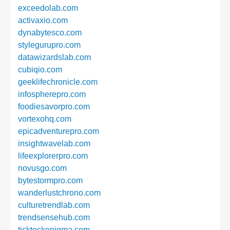
exceedolab.com
activaxio.com
dynabytesco.com
stylegurupro.com
datawizardslab.com
cubiqio.com
geeklifechronicle.com
infospherepro.com
foodiesavorpro.com
vortexohq.com
epicadventurepro.com
insightwavelab.com
lifeexplorerpro.com
novusgo.com
bytestormpro.com
wanderlustchrono.com
culturetrendlab.com
trendsensehub.com
ticktockenigma.com