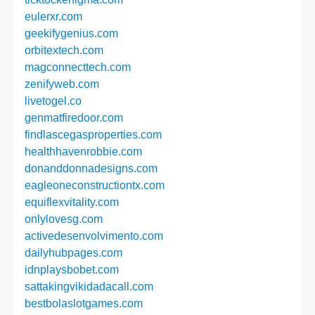
eulerxr.com
geekifygenius.com
orbitextech.com
magconnecttech.com
zenifyweb.com
livetogel.co
genmatfiredoor.com
findlascegasproperties.com
healthhavenrobbie.com
donanddonnadesigns.com
eagleoneconstructiontx.com
equiflexvitality.com
onlylovesg.com
activedesenvolvimento.com
dailyhubpages.com
idnplaysbobet.com
sattakingvikidadacall.com
bestbolaslotgames.com