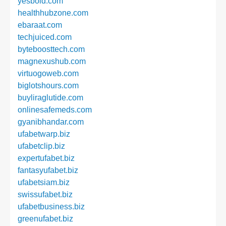
yesbold.com
healthhubzone.com
ebaraat.com
techjuiced.com
byteboosttech.com
magnexushub.com
virtuogoweb.com
biglotshours.com
buyliraglutide.com
onlinesafemeds.com
gyanibhandar.com
ufabetwarp.biz
ufabetclip.biz
expertufabet.biz
fantasyufabet.biz
ufabetsiam.biz
swissufabet.biz
ufabetbusiness.biz
greenufabet.biz