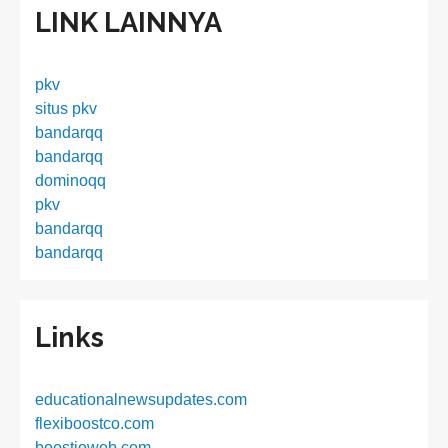
LINK LAINNYA
pkv
situs pkv
bandarqq
bandarqq
dominoqq
pkv
bandarqq
bandarqq
Links
educationalnewsupdates.com
flexiboostco.com
boostioweb.com