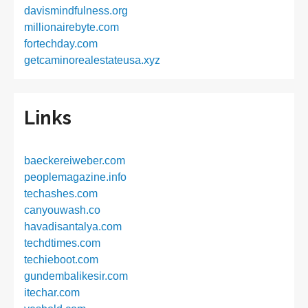
davismindfulness.org
millionairebyte.com
fortechday.com
getcaminorealestateusa.xyz
Links
baeckereiweber.com
peoplemagazine.info
techashes.com
canyouwash.co
havadisantalya.com
techdtimes.com
techieboot.com
gundembalikesir.com
itechar.com