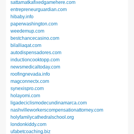
sattamatkafixedgamehere.com
entrepreneurguardian.com
hibaby.info
paperwashington.com
weedemup.com
bestchancecasino.com
bilalliaqat.com
autodispensadores.com
inductioncooktopp.com
newsmedicaltoday.com
roofingnevada.info
magconnectx.com
synexispro.com
holayomi.com
ligadeciclismodecundinamarca.com
nashvilleworkerscompensationattorney.com
holyfamilycathedralschool.org
londonkiddy.com
ufabetcoaching.biz