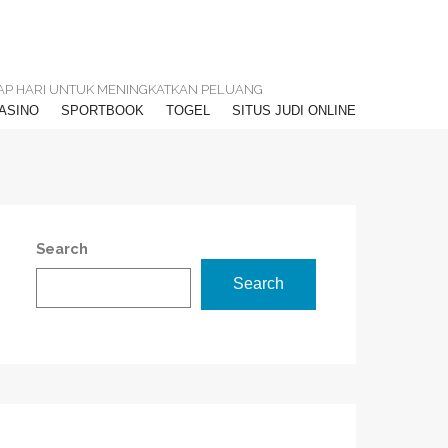
ASINO
SPORTBOOK
TOGEL
SITUS JUDI ONLINE
Search
Search