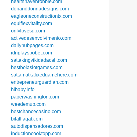
healthhavenrobbie.com
donanddonnadesigns.com
eagleoneconstructiontx.com
equiflexvitality.com
onlylovesg.com
activedesenvolvimento.com
dailyhubpages.com
idnplaysbobet.com
sattakingvikidadacall.com
bestbolaslotgames.com
sattamatkafixedgamehere.com
entrepreneurguardian.com
hibaby.info
paperwashington.com
weedemup.com
bestchancecasino.com
bilalliaqat.com
autodispensadores.com
inductioncooktopp.com