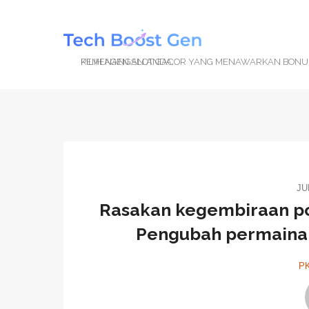
PILIH AGEN SLOT GACOR YANG MENAWARKAN BONUS TANPA BATAS. NIKMATI BERBAGAI PROMOSI DAN BONUS MENARIK SETIAP HARI UNTUK MENINGKATKAN PELUANG KEMENANGAN ANDA.
JU
Rasakan kegembiraan po
Pengubah permainan 
P