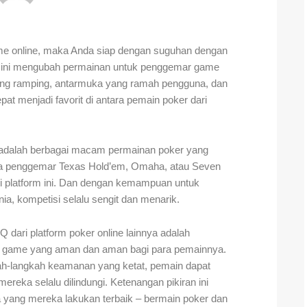
e online, maka Anda siap dengan suguhan dengan
if ini mengubah permainan untuk penggemar game
 yang ramping, antarmuka yang ramah pengguna, dan
 menjadi favorit di antara pemain poker dari
Q adalah berbagai macam permainan poker yang
nda penggemar Texas Hold’em, Omaha, atau Seven
i platform ini. Dan dengan kemampuan untuk
ia, kompetisi selalu sengit dan menarik.
dari platform poker online lainnya adalah
 game yang aman dan aman bagi para pemainnya.
kah-langkah keamanan yang ketat, pemain dapat
ereka selalu dilindungi. Ketenangan pikiran ini
yang mereka lakukan terbaik – bermain poker dan