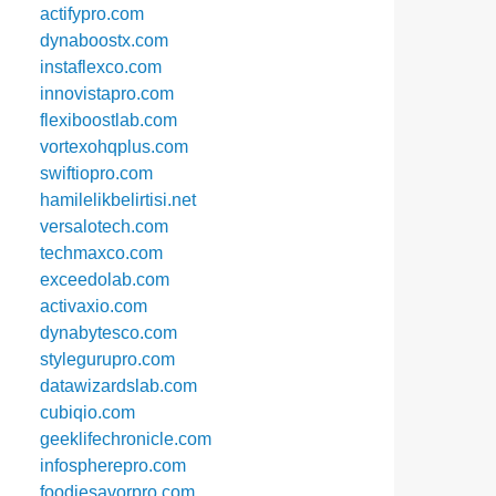
actifypro.com
dynaboostx.com
instaflexco.com
innovistapro.com
flexiboostlab.com
vortexohqplus.com
swiftiopro.com
hamilelikbelirtisi.net
versalotech.com
techmaxco.com
exceedolab.com
activaxio.com
dynabytesco.com
stylegurupro.com
datawizardslab.com
cubiqio.com
geeklifechronicle.com
infospherepro.com
foodiesavorpro.com