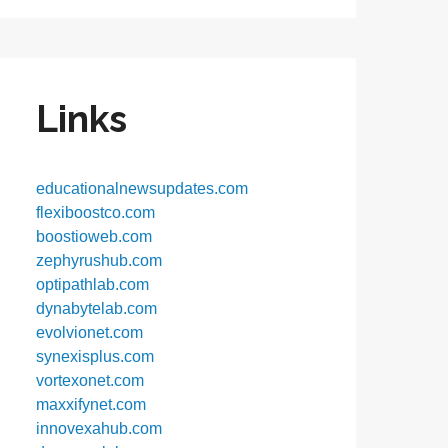
Links
educationalnewsupdates.com
flexiboostco.com
boostioweb.com
zephyrushub.com
optipathlab.com
dynabytelab.com
evolvionet.com
synexisplus.com
vortexonet.com
maxxifynet.com
innovexahub.com