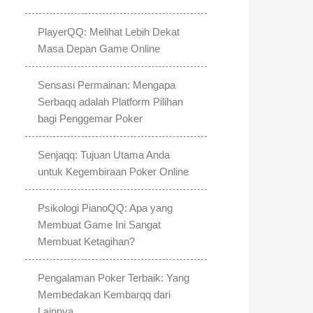
PlayerQQ: Melihat Lebih Dekat
Masa Depan Game Online
Sensasi Permainan: Mengapa
Serbaqq adalah Platform Pilihan
bagi Penggemar Poker
Senjaqq: Tujuan Utama Anda
untuk Kegembiraan Poker Online
Psikologi PianoQQ: Apa yang
Membuat Game Ini Sangat
Membuat Ketagihan?
Pengalaman Poker Terbaik: Yang
Membedakan Kembarqq dari
Lainnya