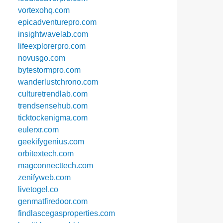
vortexohq.com
epicadventurepro.com
insightwavelab.com
lifeexplorerpro.com
novusgo.com
bytestormpro.com
wanderlustchrono.com
culturetrendlab.com
trendsensehub.com
ticktockenigma.com
eulerxr.com
geekifygenius.com
orbitextech.com
magconnecttech.com
zenifyweb.com
livetogel.co
genmatfiredoor.com
findlascegasproperties.com