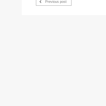
Previous post