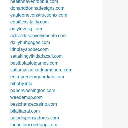
healthhavenrobbie.com
donanddonnadesigns.com
eagleoneconstructiontx.com
equiflexvitality.com
onlylovesg.com
activedesenvolvimento.com
dailyhubpages.com
idnplaysbobet.com
sattakingvikidadacall.com
bestbolaslotgames.com
sattamatkafixedgamehere.com
entrepreneurguardian.com
hibaby.info
paperwashington.com
weedemup.com
bestchancecasino.com
bilalliaqat.com
autodispensadores.com
inductioncooktopp.com