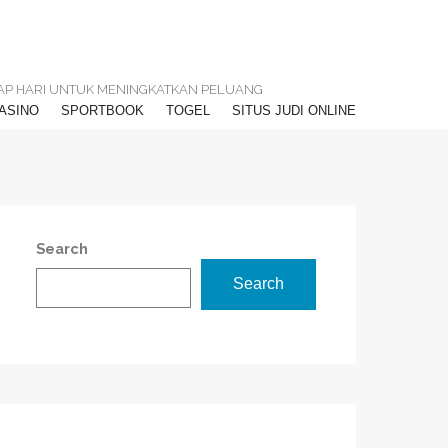
ASINO
SPORTBOOK
TOGEL
SITUS JUDI ONLINE
Search
Search