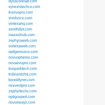
dynacorelab.com
synexistechco.com
truvivopro.com
vividusco.com
vortexahq.com
zenithifyit.com
maxxiohub.com
zephyraweb.com
vortexaweb.com
optigeniusco.com
novuspherex.com
novaevopro.com
trusparktech.com
trubrandzhq.com
boostifynet.com
nexventpro.com
zephyrtechx.com
optigoxpert.com
novuswayz.com