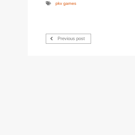
pkv games
Previous post