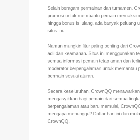
Selain beragam permainan dan turnamen, C
promosi untuk membantu pemain memaksima
hingga bonus isi ulang, ada banyak peluang
situs ini.
Namun mungkin fitur paling penting dari C
adil dan keamanan. Situs ini menggunakan te
semua informasi pemain tetap aman dan terl
moderator berpengalaman untuk memantau 
bermain sesuai aturan.
Secara keseluruhan, CrownQQ menawarkan 
mengasyikkan bagi pemain dari semua tingkat
berpengalaman atau baru memulai, CrownQQ 
mengapa menunggu? Daftar hari ini dan mula
CrownQQ.