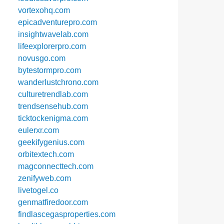
vortexohq.com
epicadventurepro.com
insightwavelab.com
lifeexplorerpro.com
novusgo.com
bytestormpro.com
wanderlustchrono.com
culturetrendlab.com
trendsensehub.com
ticktockenigma.com
eulerxr.com
geekifygenius.com
orbitextech.com
magconnecttech.com
zenifyweb.com
livetogel.co
genmatfiredoor.com
findlascegasproperties.com