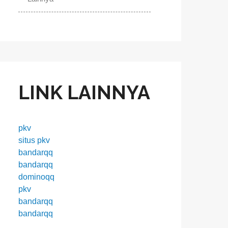
LINK LAINNYA
pkv
situs pkv
bandarqq
bandarqq
dominoqq
pkv
bandarqq
bandarqq