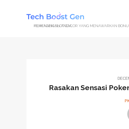
PILIH AGEN SLOT GACOR YANG MENAWARKAN BONUS TANPA BATAS. NIKMATI BERBAGAI PROMOSI DAN BONUS MENARIK SETIAP HARI UNTUK MENINGKATKAN PELUANG KEMENANGAN ANDA.
DECEM
Rasakan Sensasi Poke
P