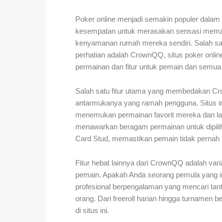
Poker online menjadi semakin populer dalam
kesempatan untuk merasakan sensasi memain
kenyamanan rumah mereka sendiri. Salah sa
perhatian adalah CrownQQ, situs poker onl
permainan dan fitur untuk pemain dari semua 
Salah satu fitur utama yang membedakan Cro
antarmukanya yang ramah pengguna. Situs 
menemukan permainan favorit mereka dan la
menawarkan beragam permainan untuk dipili
Card Stud, memastikan pemain tidak pernah
Fitur hebat lainnya dari CrownQQ adalah var
pemain. Apakah Anda seorang pemula yang i
profesional berpengalaman yang mencari ta
orang. Dari freeroll harian hingga turnamen be
di situs ini.