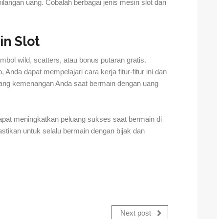
angan uang. Cobalah berbagai jenis mesin slot dan
in Slot
simbol wild, scatters, atau bonus putaran gratis.
da dapat mempelajari cara kerja fitur-fitur ini dan
ang kemenangan Anda saat bermain dengan uang
dapat meningkatkan peluang sukses saat bermain di
pastikan untuk selalu bermain dengan bijak dan
Next post