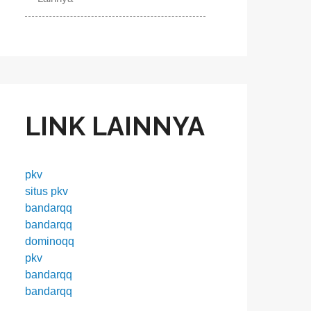
LINK LAINNYA
pkv
situs pkv
bandarqq
bandarqq
dominoqq
pkv
bandarqq
bandarqq