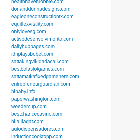
healthhavenrobbie.com
donanddonnadesigns.com
eagleoneconstructiontx.com
equiflexvitality.com
onlylovesg.com
activedesenvolvimento.com
dailyhubpages.com
idnplaysbobet.com
sattakingvikidadacall.com
bestbolaslotgames.com
sattamatkafixedgamehere.com
entrepreneurguardian.com
hibaby.info
paperwashington.com
weedemup.com
bestchancecasino.com
bilalliaqat.com
autodispensadores.com
inductioncooktopp.com