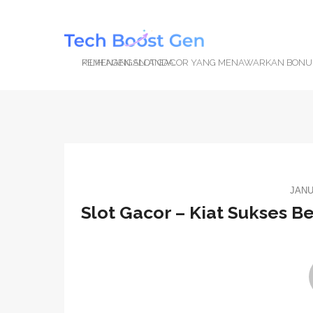
PILIH AGEN SLOT GACOR YANG MENAWARKAN BONUS TANPA BATAS. NIKMATI BERBAGAI PROMOSI DAN BONUS MENARIK SETIAP HARI UNTUK MENINGKATKAN PELUANG KEMENANGAN ANDA.
JANU
Slot Gacor – Kiat Sukses B