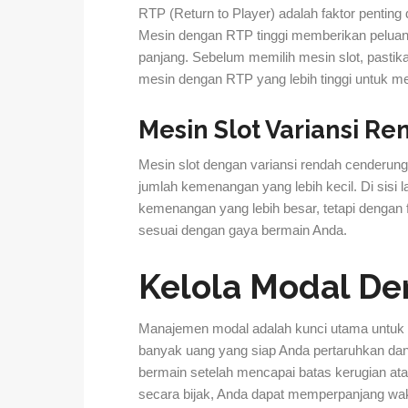
RTP (Return to Player) adalah faktor pentin
Mesin dengan RTP tinggi memberikan peluan
panjang. Sebelum memilih mesin slot, pastik
mesin dengan RTP yang lebih tinggi untuk m
Mesin Slot Variansi Ren
Mesin slot dengan variansi rendah cenderu
jumlah kemenangan yang lebih kecil. Di sisi 
kemenangan yang lebih besar, tetapi dengan fr
sesuai dengan gaya bermain Anda.
Kelola Modal De
Manajemen modal adalah kunci utama untuk b
banyak uang yang siap Anda pertaruhkan dan 
bermain setelah mencapai batas kerugian a
secara bijak, Anda dapat memperpanjang wa