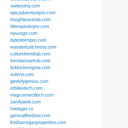
vortexohq.com
epicadventurepro.com
insightwavelab.com
lifeexplorerpro.com
novusgo.com
bytestormpro.com
wanderlustchrono.com
culturetrendlab.com
trendsensehub.com
ticktockenigma.com
eulerxr.com
geekifygenius.com
orbitextech.com
magconnecttech.com
zenifyweb.com
livetogel.co
genmatfiredoor.com
findlascegasproperties.com