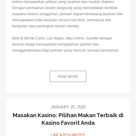
online menawarkan pilihan yang nyaman dan mudah diakses.
Dengan permainan dealer langsung yang menciptakan kembali
suasana kasino sungguhan, pemain dapat memasang taruhan dan
menyaksikan roda berputar secara real-time, semuanya dari
komputer atau perangkat seluler mereka.
Baik di Monte Carlo, Las Vegas, atau online, roulette dengan
taruhan tinggi menawarkan pengalaman glamor dan
menggembirakan bagi pemain yang mencari sensasi permainan….
READ MORE
JANUARY 25, 2025
Masakan Kasino: Pilihan Makan Terbaik di
Kasino Favorit Anda
UNCATEGORIZED