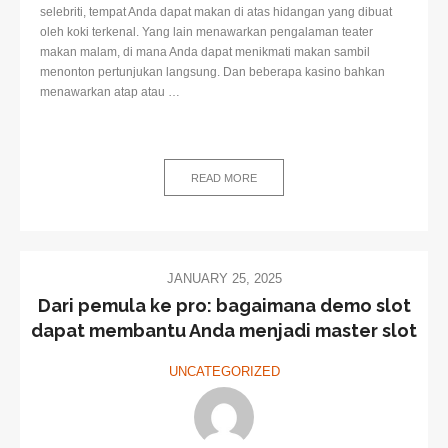
selebriti, tempat Anda dapat makan di atas hidangan yang dibuat
oleh koki terkenal. Yang lain menawarkan pengalaman teater
makan malam, di mana Anda dapat menikmati makan sambil
menonton pertunjukan langsung. Dan beberapa kasino bahkan
menawarkan atap atau …
READ MORE
JANUARY 25, 2025
Dari pemula ke pro: bagaimana demo slot
dapat membantu Anda menjadi master slot
UNCATEGORIZED