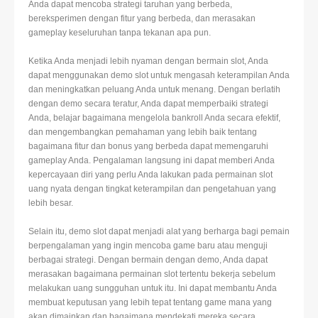
Anda dapat mencoba strategi taruhan yang berbeda,
bereksperimen dengan fitur yang berbeda, dan merasakan
gameplay keseluruhan tanpa tekanan apa pun.
Ketika Anda menjadi lebih nyaman dengan bermain slot, Anda
dapat menggunakan demo slot untuk mengasah keterampilan Anda
dan meningkatkan peluang Anda untuk menang. Dengan berlatih
dengan demo secara teratur, Anda dapat memperbaiki strategi
Anda, belajar bagaimana mengelola bankroll Anda secara efektif,
dan mengembangkan pemahaman yang lebih baik tentang
bagaimana fitur dan bonus yang berbeda dapat memengaruhi
gameplay Anda. Pengalaman langsung ini dapat memberi Anda
kepercayaan diri yang perlu Anda lakukan pada permainan slot
uang nyata dengan tingkat keterampilan dan pengetahuan yang
lebih besar.
Selain itu, demo slot dapat menjadi alat yang berharga bagi pemain
berpengalaman yang ingin mencoba game baru atau menguji
berbagai strategi. Dengan bermain dengan demo, Anda dapat
merasakan bagaimana permainan slot tertentu bekerja sebelum
melakukan uang sungguhan untuk itu. Ini dapat membantu Anda
membuat keputusan yang lebih tepat tentang game mana yang
akan dimainkan dan bagaimana mendekati mereka secara