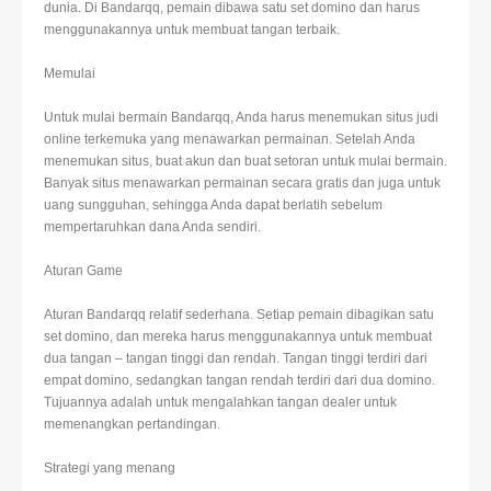
dunia. Di Bandarqq, pemain dibawa satu set domino dan harus
menggunakannya untuk membuat tangan terbaik.
Memulai
Untuk mulai bermain Bandarqq, Anda harus menemukan situs judi
online terkemuka yang menawarkan permainan. Setelah Anda
menemukan situs, buat akun dan buat setoran untuk mulai bermain.
Banyak situs menawarkan permainan secara gratis dan juga untuk
uang sungguhan, sehingga Anda dapat berlatih sebelum
mempertaruhkan dana Anda sendiri.
Aturan Game
Aturan Bandarqq relatif sederhana. Setiap pemain dibagikan satu
set domino, dan mereka harus menggunakannya untuk membuat
dua tangan – tangan tinggi dan rendah. Tangan tinggi terdiri dari
empat domino, sedangkan tangan rendah terdiri dari dua domino.
Tujuannya adalah untuk mengalahkan tangan dealer untuk
memenangkan pertandingan.
Strategi yang menang