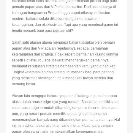
Baccarat telah lama dikenal sebagai permainan pilihan bagi para
pemain papan atas dan VIP di dunia kasino. Dari asal usulnya di
kalangan bangsawan Eropa hingga popularitasnya di kasino
modern, bakarat selalu dikaitkan dengan kemewahan,
kecanggihan, dan eksklusivitas. Tapi apa yang membuat game ini
begitu menarik bagi para pemain elit?
Salah satu alasan utama mengapa bakarat disukai oleh pemain
papan atas dan VIP adalah reputasinya sebagai permainan
keterampilan dan strategi. Tidak seperti permainan kasino lainnya
seperti slot atau roulette, bakarat mengharuskan pemainnya
membuat keputusan strategis berdasarkan kartu yang dibagikan.
Tingkat keterampilan dan strategi ini menarik bagi para petinggi
yang menikmati tantangan untuk mengakali lawan mereka dan
menang besar.
Alasan lain mengapa bakarat populer di kalangan pemain papan
atas adalah house edge-nya yang rendah. Baccarat memiliki salah
satu house edge terendah dibandingkan permainan kasino mana
pun, yang berarti pemain memiliki peluang lebih baik untuk
memenangkan banyak uang dibandingkan permainan lainnya. Hal
ini menjadikan bakarat pilihan yang menarik bagi para pemain
papan atas yang ingin memaksimalkan kemenangan dan