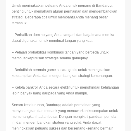
Untuk meningkatkan peluang Anda untuk menang di Bandarqq,
penting untuk memahami aturan permainan dan mengembangkan
strategi. Beberapa tips untuk membantu Anda menang besar
termasuk:
– Perhatikan domino yang Anda tangani dan bagaimana mereka
dapat digunakan untuk membuat tangan yang kuat.
– Pelajari probabilitas kombinasi tangan yang berbeda untuk
membuat keputusan strategis selama gameplay.
– Berlatihlah bermain game secara gratis untuk meningkatkan
keterampilan Anda dan mengembangkan strategi kemenangan.
– Kelola bankroll Anda secara efektif untuk menghindari kehilangan
lebih banyak uang daripada yang Anda mampu.
Secara keseluruhan, Bandarqq adalah permainan yang
menyenangkan dan menarik yang menawarkan kesempatan untuk
memenangkan hadiah besar. Dengan mengikuti panduan pemula
ini dan mengembangkan strategi yang solid, Anda dapat
meningkatkan peluang sukses dan bersenang -senang bermain