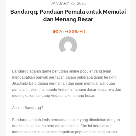
JANUARY 25, 2025
Bandarqq: Panduan Pemula untuk Memulai
dan Menang Besar
UNCATEGORIZED
Bandarqq adalah game perjudian online populer yang telah
mendapatkan banyak perhatian dalam beberapa tahun terakhir.
Jika Anda baru dalam permainan dan ingin memulai, panduan
pemula ini akan membantu Anda memahami dasar -dasarnya dan
meningkatkan peluang Anda untuk menang besar.
Apa itu Bandarqq?
Bandarqq adalah jenis permainan poker yang dimainkan dengan
domino, bukan kartu bermain tradisional. Gim ini berasal dari
Indonesia dan sejak itu mendapatkan popularitas di bagian lain