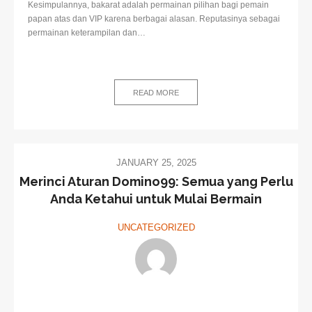
Kesimpulannya, bakarat adalah permainan pilihan bagi pemain
papan atas dan VIP karena berbagai alasan. Reputasinya sebagai
permainan keterampilan dan…
READ MORE
JANUARY 25, 2025
Merinci Aturan Domino99: Semua yang Perlu
Anda Ketahui untuk Mulai Bermain
UNCATEGORIZED