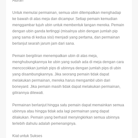
Aturan
Untuk memulai permainan, semua ubin ditempatkan menghadap
ke bawah di atas meja dan dicampur. Setiap pemain kemudian
menggambar tujuh ubin untuk membentuk tangan mereka. Pemain
dengan ubin ganda tertinggi (misalnya ubin dengan jumlah pip
yang sama di kedua sisi) menjadi yang pertama, dan permainan
berlanjut searah jarum jam dari sana.
Pemain bergiliran menempatkan ubin di atas meja,
menghubungkannya ke ubin yang sudah ada di meja dengan cara
mencocokkan jumlah pips di ubinnya dengan jumlah pips di ubin
yang disambungkannya. Jika seorang pemain tidak dapat
melakukan permainan, mereka harus mengambil ubin dari
boneyard. Jika pemain masih tidak dapat melakukan permainan,
gilirannya dilewati.
Permainan berlanjut hingga satu pemain dapat memainkan semua
ubinnya atau hingga tidak ada lagi permainan yang dapat
dilakukan. Pemain yang berhasil menyingkirkan semua ubinnya
terlebih dahulu adalah pemenangnya.
Kiat untuk Sukses