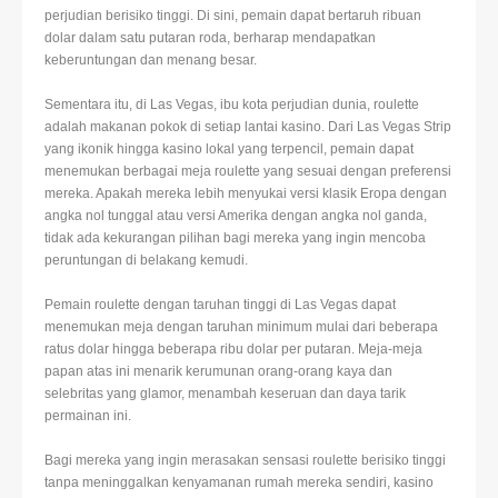
perjudian berisiko tinggi. Di sini, pemain dapat bertaruh ribuan
dolar dalam satu putaran roda, berharap mendapatkan
keberuntungan dan menang besar.
Sementara itu, di Las Vegas, ibu kota perjudian dunia, roulette
adalah makanan pokok di setiap lantai kasino. Dari Las Vegas Strip
yang ikonik hingga kasino lokal yang terpencil, pemain dapat
menemukan berbagai meja roulette yang sesuai dengan preferensi
mereka. Apakah mereka lebih menyukai versi klasik Eropa dengan
angka nol tunggal atau versi Amerika dengan angka nol ganda,
tidak ada kekurangan pilihan bagi mereka yang ingin mencoba
peruntungan di belakang kemudi.
Pemain roulette dengan taruhan tinggi di Las Vegas dapat
menemukan meja dengan taruhan minimum mulai dari beberapa
ratus dolar hingga beberapa ribu dolar per putaran. Meja-meja
papan atas ini menarik kerumunan orang-orang kaya dan
selebritas yang glamor, menambah keseruan dan daya tarik
permainan ini.
Bagi mereka yang ingin merasakan sensasi roulette berisiko tinggi
tanpa meninggalkan kenyamanan rumah mereka sendiri, kasino