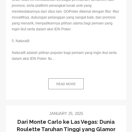
promosi, serta platform perangkat lunak unik yang
membedakannya dari situs lain. GGPoker dikenal dengan fitur -fitur
inovatifnya, dukungan pelanggan yang sangat baik, dan promosi
yang menarik, menjadikannya pilihan utama bagi pemain yang
ingin ikut serta dalam aksi IDN Poker.
5. Natural8
Natural8 adalah pilihan populer bagi pemain yang ingin ikut serta
dalam aksi IDN Poker. Itu…
READ MORE
JANUARY 25, 2025
Dari Monte Carlo ke Las Vegas: Dunia
Roulette Taruhan Tinggi yang Glamor