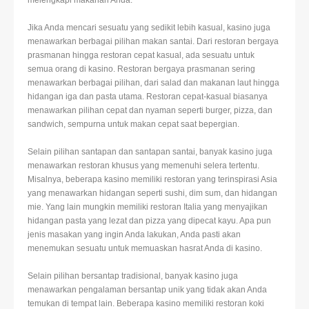
Jika Anda mencari sesuatu yang sedikit lebih kasual, kasino juga
menawarkan berbagai pilihan makan santai. Dari restoran bergaya
prasmanan hingga restoran cepat kasual, ada sesuatu untuk
semua orang di kasino. Restoran bergaya prasmanan sering
menawarkan berbagai pilihan, dari salad dan makanan laut hingga
hidangan iga dan pasta utama. Restoran cepat-kasual biasanya
menawarkan pilihan cepat dan nyaman seperti burger, pizza, dan
sandwich, sempurna untuk makan cepat saat bepergian.
Selain pilihan santapan dan santapan santai, banyak kasino juga
menawarkan restoran khusus yang memenuhi selera tertentu.
Misalnya, beberapa kasino memiliki restoran yang terinspirasi Asia
yang menawarkan hidangan seperti sushi, dim sum, dan hidangan
mie. Yang lain mungkin memiliki restoran Italia yang menyajikan
hidangan pasta yang lezat dan pizza yang dipecat kayu. Apa pun
jenis masakan yang ingin Anda lakukan, Anda pasti akan
menemukan sesuatu untuk memuaskan hasrat Anda di kasino.
Selain pilihan bersantap tradisional, banyak kasino juga
menawarkan pengalaman bersantap unik yang tidak akan Anda
temukan di tempat lain. Beberapa kasino memiliki restoran koki