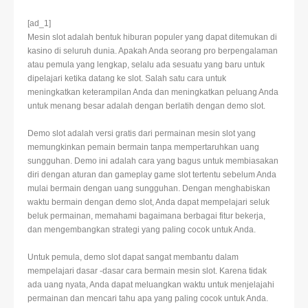
[ad_1]
Mesin slot adalah bentuk hiburan populer yang dapat ditemukan di
kasino di seluruh dunia. Apakah Anda seorang pro berpengalaman
atau pemula yang lengkap, selalu ada sesuatu yang baru untuk
dipelajari ketika datang ke slot. Salah satu cara untuk
meningkatkan keterampilan Anda dan meningkatkan peluang Anda
untuk menang besar adalah dengan berlatih dengan demo slot.
Demo slot adalah versi gratis dari permainan mesin slot yang
memungkinkan pemain bermain tanpa mempertaruhkan uang
sungguhan. Demo ini adalah cara yang bagus untuk membiasakan
diri dengan aturan dan gameplay game slot tertentu sebelum Anda
mulai bermain dengan uang sungguhan. Dengan menghabiskan
waktu bermain dengan demo slot, Anda dapat mempelajari seluk
beluk permainan, memahami bagaimana berbagai fitur bekerja,
dan mengembangkan strategi yang paling cocok untuk Anda.
Untuk pemula, demo slot dapat sangat membantu dalam
mempelajari dasar -dasar cara bermain mesin slot. Karena tidak
ada uang nyata, Anda dapat meluangkan waktu untuk menjelajahi
permainan dan mencari tahu apa yang paling cocok untuk Anda.