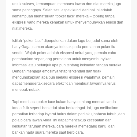
untuk sukses, kemampuan membaca lawan dan niat mereka juga
sama pentingnya. Salah satu aspek kunci dari hal ini adalah
kemampuan menafsirkan “poker face” mereka – topeng tanpa
ekspresi yang mereka kenakan untuk menyembunyikan emosi dan
niat mereka.
Istilah “poker face” dipopulerkan dalam lagu berjudul sama oleh
Lady Gaga, namun akarnya terletak pada permainan poker itu
sendiri. Wajah poker adalah ekspresi netral yang pemain coba
pertahankan sepanjang permainan untuk menyembunyikan
informasi atau petunjuk apa pun tentang kekuatan tangan mereka.
Dengan menjaga emosinya tetap terkendali dan tidak
mengungkapkan apa pun melalui ekspresi wajahnya, pemain
dapat menggertak secara efektif dan membuat lawannya terus
menebak-nebak.
Tapi membaca poker face bukan hanya tentang mencari tanda-
tanda fisik seperti berkedut atau berkeringat. Ini juga melibatkan
perhatian terhadap isyarat halus dalam perilaku, bahasa tubuh, dan
pola bicara lawan Anda. Ini dapat mencakup kecepatan dan
kekuatan taruhan mereka, cara mereka memegang kartu, dan
bahkan nada suara mereka saat berbicara.