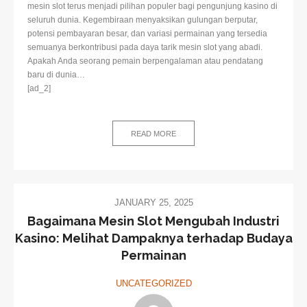
mesin slot terus menjadi pilihan populer bagi pengunjung kasino di
seluruh dunia. Kegembiraan menyaksikan gulungan berputar,
potensi pembayaran besar, dan variasi permainan yang tersedia
semuanya berkontribusi pada daya tarik mesin slot yang abadi.
Apakah Anda seorang pemain berpengalaman atau pendatang
baru di dunia…
[ad_2]
READ MORE
JANUARY 25, 2025
Bagaimana Mesin Slot Mengubah Industri
Kasino: Melihat Dampaknya terhadap Budaya
Permainan
UNCATEGORIZED