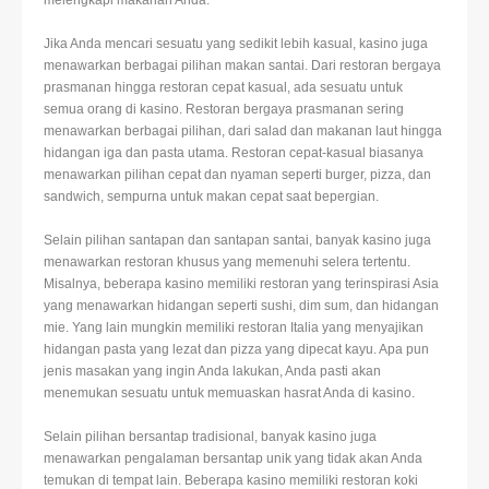
Jika Anda mencari sesuatu yang sedikit lebih kasual, kasino juga
menawarkan berbagai pilihan makan santai. Dari restoran bergaya
prasmanan hingga restoran cepat kasual, ada sesuatu untuk
semua orang di kasino. Restoran bergaya prasmanan sering
menawarkan berbagai pilihan, dari salad dan makanan laut hingga
hidangan iga dan pasta utama. Restoran cepat-kasual biasanya
menawarkan pilihan cepat dan nyaman seperti burger, pizza, dan
sandwich, sempurna untuk makan cepat saat bepergian.
Selain pilihan santapan dan santapan santai, banyak kasino juga
menawarkan restoran khusus yang memenuhi selera tertentu.
Misalnya, beberapa kasino memiliki restoran yang terinspirasi Asia
yang menawarkan hidangan seperti sushi, dim sum, dan hidangan
mie. Yang lain mungkin memiliki restoran Italia yang menyajikan
hidangan pasta yang lezat dan pizza yang dipecat kayu. Apa pun
jenis masakan yang ingin Anda lakukan, Anda pasti akan
menemukan sesuatu untuk memuaskan hasrat Anda di kasino.
Selain pilihan bersantap tradisional, banyak kasino juga
menawarkan pengalaman bersantap unik yang tidak akan Anda
temukan di tempat lain. Beberapa kasino memiliki restoran koki