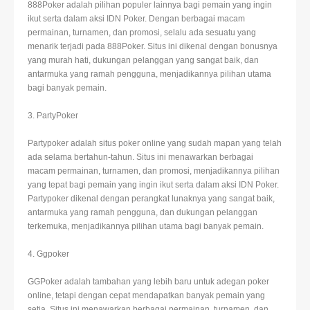
888Poker adalah pilihan populer lainnya bagi pemain yang ingin
ikut serta dalam aksi IDN Poker. Dengan berbagai macam
permainan, turnamen, dan promosi, selalu ada sesuatu yang
menarik terjadi pada 888Poker. Situs ini dikenal dengan bonusnya
yang murah hati, dukungan pelanggan yang sangat baik, dan
antarmuka yang ramah pengguna, menjadikannya pilihan utama
bagi banyak pemain.
3. PartyPoker
Partypoker adalah situs poker online yang sudah mapan yang telah
ada selama bertahun-tahun. Situs ini menawarkan berbagai
macam permainan, turnamen, dan promosi, menjadikannya pilihan
yang tepat bagi pemain yang ingin ikut serta dalam aksi IDN Poker.
Partypoker dikenal dengan perangkat lunaknya yang sangat baik,
antarmuka yang ramah pengguna, dan dukungan pelanggan
terkemuka, menjadikannya pilihan utama bagi banyak pemain.
4. Ggpoker
GGPoker adalah tambahan yang lebih baru untuk adegan poker
online, tetapi dengan cepat mendapatkan banyak pemain yang
setia. Situs ini menawarkan berbagai permainan, turnamen, dan