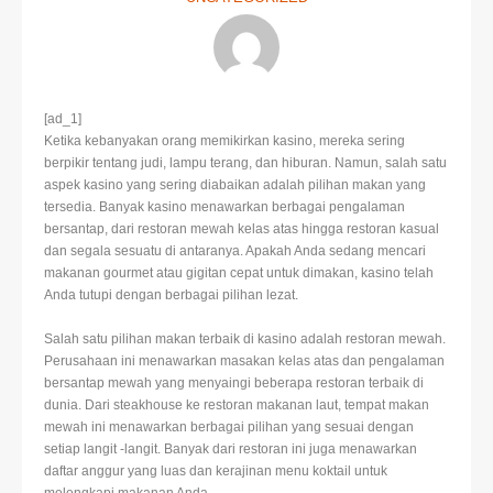
[ad_1]
Ketika kebanyakan orang memikirkan kasino, mereka sering
berpikir tentang judi, lampu terang, dan hiburan. Namun, salah satu
aspek kasino yang sering diabaikan adalah pilihan makan yang
tersedia. Banyak kasino menawarkan berbagai pengalaman
bersantap, dari restoran mewah kelas atas hingga restoran kasual
dan segala sesuatu di antaranya. Apakah Anda sedang mencari
makanan gourmet atau gigitan cepat untuk dimakan, kasino telah
Anda tutupi dengan berbagai pilihan lezat.
Salah satu pilihan makan terbaik di kasino adalah restoran mewah.
Perusahaan ini menawarkan masakan kelas atas dan pengalaman
bersantap mewah yang menyaingi beberapa restoran terbaik di
dunia. Dari steakhouse ke restoran makanan laut, tempat makan
mewah ini menawarkan berbagai pilihan yang sesuai dengan
setiap langit -langit. Banyak dari restoran ini juga menawarkan
daftar anggur yang luas dan kerajinan menu koktail untuk
melengkapi makanan Anda.