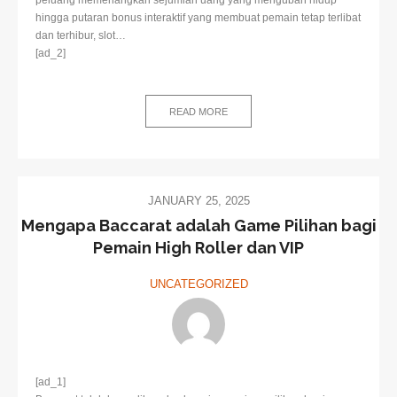
peluang memenangkan sejumlah uang yang mengubah hidup
hingga putaran bonus interaktif yang membuat pemain tetap terlibat
dan terhibur, slot…
[ad_2]
READ MORE
JANUARY 25, 2025
Mengapa Baccarat adalah Game Pilihan bagi
Pemain High Roller dan VIP
UNCATEGORIZED
[ad_1]