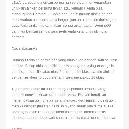
Jika Anda sedang mencari permainan seru dan menyenangkan
untuk dimainkan bersama teman atau keluarga, Anda bisa
mengunjungi Domino99. Game populer ini mudah dipelajari dan
menawarkan hiburan selama berjam-jam untuk pemain dari segala
usia. Pada artikel ini, kami akan menguraikan aturan Domino99
dan memberikan semua yang perlu Anda ketahui untuk mulai
bermain.
Dasar-dasarnya
Domino99 adalah permainan yang dimainkan dengan satu set ubin
domino. Setiap ubin memiliki dua sisi, dengan masing-masing sisi
berisi sejumlah titik, atau pips. Permainan ini biasanya dimainkan
dengan set domino double-enam, yang mencakup 28 ubin.
Tujuan permainan ini adalah menjadi pemain pertama yang
berhasil menyingkirkan semua ubin Anda. Pemain bergiliran
menempatkan ubin di atas meja, mencocokkan jumlah pips di ubin
mereka dengan jumlah pips di ubin yang sudah ada di meja. Jika
seorang pemain tidak dapat memainkan ubin, mereka harus
menggambar dari boneyard sampai mereka dapat memainkannya.