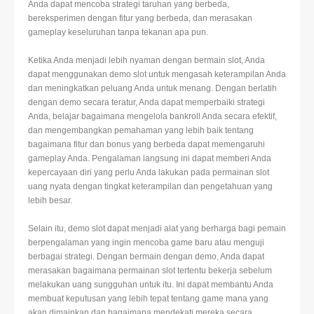
Anda dapat mencoba strategi taruhan yang berbeda,
bereksperimen dengan fitur yang berbeda, dan merasakan
gameplay keseluruhan tanpa tekanan apa pun.
Ketika Anda menjadi lebih nyaman dengan bermain slot, Anda
dapat menggunakan demo slot untuk mengasah keterampilan Anda
dan meningkatkan peluang Anda untuk menang. Dengan berlatih
dengan demo secara teratur, Anda dapat memperbaiki strategi
Anda, belajar bagaimana mengelola bankroll Anda secara efektif,
dan mengembangkan pemahaman yang lebih baik tentang
bagaimana fitur dan bonus yang berbeda dapat memengaruhi
gameplay Anda. Pengalaman langsung ini dapat memberi Anda
kepercayaan diri yang perlu Anda lakukan pada permainan slot
uang nyata dengan tingkat keterampilan dan pengetahuan yang
lebih besar.
Selain itu, demo slot dapat menjadi alat yang berharga bagi pemain
berpengalaman yang ingin mencoba game baru atau menguji
berbagai strategi. Dengan bermain dengan demo, Anda dapat
merasakan bagaimana permainan slot tertentu bekerja sebelum
melakukan uang sungguhan untuk itu. Ini dapat membantu Anda
membuat keputusan yang lebih tepat tentang game mana yang
akan dimainkan dan bagaimana mendekati mereka secara