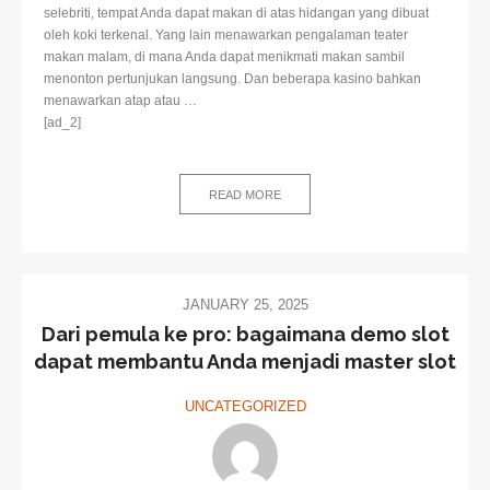
selebriti, tempat Anda dapat makan di atas hidangan yang dibuat
oleh koki terkenal. Yang lain menawarkan pengalaman teater
makan malam, di mana Anda dapat menikmati makan sambil
menonton pertunjukan langsung. Dan beberapa kasino bahkan
menawarkan atap atau …
[ad_2]
READ MORE
JANUARY 25, 2025
Dari pemula ke pro: bagaimana demo slot
dapat membantu Anda menjadi master slot
UNCATEGORIZED