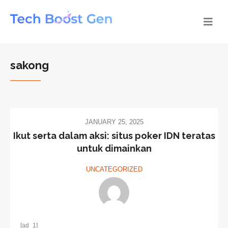
sakong
JANUARY 25, 2025
Ikut serta dalam aksi: situs poker IDN teratas
untuk dimainkan
UNCATEGORIZED
[ad_1]