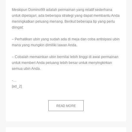
Meskipun Domino99 adalah permainan yang relatif sederhana
untuk dipelajari, ada beberapa strategi yang dapat membantu Anda
meningkatkan peluang menang. Berikut beberapa tip yang perlu
diingat:
– Perhatikan ubin yang sudah ada di meja dan coba antisipasi ubin
mana yang mungkin dimiliki lawan Anda.
– Cobalah memainkan ubin bernilai lebih tinggi di awal permainan
untuk memberi Anda peluang lebih besar untuk menyingkirkan
semua ubin Anda.
-…
[ad_2]
READ MORE