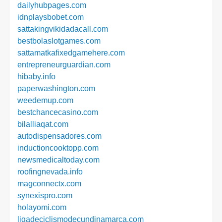
dailyhubpages.com
idnplaysbobet.com
sattakingvikidadacall.com
bestbolaslotgames.com
sattamatkafixedgamehere.com
entrepreneurguardian.com
hibaby.info
paperwashington.com
weedemup.com
bestchancecasino.com
bilalliaqat.com
autodispensadores.com
inductioncooktopp.com
newsmedicaltoday.com
roofingnevada.info
magconnectx.com
synexispro.com
holayomi.com
ligadeciclismodecundinamarca.com