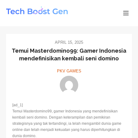
APRIL 15, 2025
Temui Masterdomino99: Gamer Indonesia
mendefinisikan kembali seni domino
PKV GAMES
[ad_1]
Temui Masterdomino99, gamer Indonesia yang mendefinisikan
kembali seni domino. Dengan keterampilan dan pemikiran
strategisnya yang tak tertandingi, ia telah mengambil dunia game
online dan telah menjadi kekuatan yang harus diperhitungkan di
dunia domino.