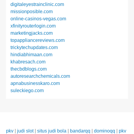
digitaleyestrainclinic.com
missionposible.com
online-casinos-vegas.com
xfinityrouterlogin.com
marketingjacks.com
topappliancereviews.com
trickytechupdates.com
hindiabhimaan.com
khabresach.com
thecbdblogs.com
autoresearchchemicals.com
apnabusinesskaro.com
suleckiego.com
pkv
|
judi slot
|
situs judi bola
|
bandarqq
|
dominoqq
|
pkv