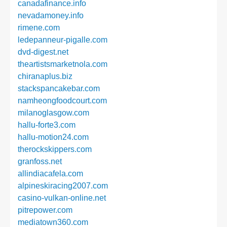
canadafinance.info
nevadamoney.info
rimene.com
ledepanneur-pigalle.com
dvd-digest.net
theartistsmarketnola.com
chiranaplus.biz
stackspancakebar.com
namheongfoodcourt.com
milanoglasgow.com
hallu-forte3.com
hallu-motion24.com
therockskippers.com
granfoss.net
allindiacafela.com
alpineskiracing2007.com
casino-vulkan-online.net
pitrepower.com
mediatown360.com