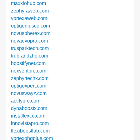
maxxiohub.com
zephyraweb.com
vortexaweb.com
optigeniusco.com
novuspherex.com
novaevopro.com
trusparktech.com
trubrandzhq.com
boostifynet.com
nexventpro.com
zephyrtechx.com
optigoxpert.com
novuswayz.com
actifypro.com
dynaboostx.com
instaflexco.com
innovistapro.com
flexiboostlab.com
vortexohqplus.com