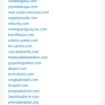
ivdabergasa.com
juyultadesga.com
real-crypto-services.com
mypetzworld.com
infounty.com
investparaguay-eu.com
bwc88asia.com
extrem-poker.com
ks-casino.com
carcarepoints.com
thedoodlebreeders.com
grupohugodias.com
deqair.com
techsilvers.com
ningkatinskill.com
fivsport.com
templatedzine.com
lawinfoadvice.com
phenqdietplan.org