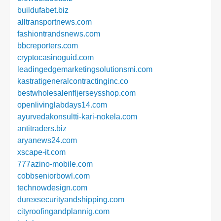
buildufabet.biz
alltransportnews.com
fashiontrandsnews.com
bbcreporters.com
cryptocasinoguid.com
leadingedgemarketingsolutionsmi.com
kastratigeneralcontractinginc.co
bestwholesalenfljerseysshop.com
openlivinglabdays14.com
ayurvedakonsultti-kari-nokela.com
antitraders.biz
aryanews24.com
xscape-it.com
777azino-mobile.com
cobbseniorbowl.com
technowdesign.com
durexsecurityandshipping.com
cityroofingandplannig.com