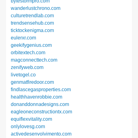
bytestormpro.com
wanderlustchrono.com
culturetrendlab.com
trendsensehub.com
ticktockenigma.com
eulerxr.com
geekifygenius.com
orbitextech.com
magconnecttech.com
zenifyweb.com
livetogel.co
genmatfiredoor.com
findlascegasproperties.com
healthhavenrobbie.com
donanddonnadesigns.com
eagleoneconstructiontx.com
equiflexvitality.com
onlylovesg.com
activedesenvolvimento.com