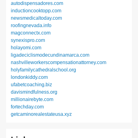
autodispensadores.com
inductioncooktopp.com
newsmedicaltoday.com
roofingnevada.info
magconnectx.com
synexispro.com
holayomi.com
ligadeciclismodecundinamarca.com
nashvilleworkerscompensationattorney.com
holyfamilycathedralschool.org
londonkiddy.com
ufabetcoaching.biz
davismindfulness.org
millionairebyte.com
fortechday.com
getcaminorealestateusa.xyz