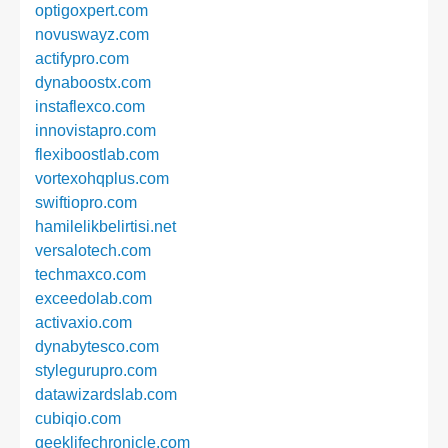
optigoxpert.com
novuswayz.com
actifypro.com
dynaboostx.com
instaflexco.com
innovistapro.com
flexiboostlab.com
vortexohqplus.com
swiftiopro.com
hamilelikbelirtisi.net
versalotech.com
techmaxco.com
exceedolab.com
activaxio.com
dynabytesco.com
stylegurupro.com
datawizardslab.com
cubiqio.com
geeklifechronicle.com