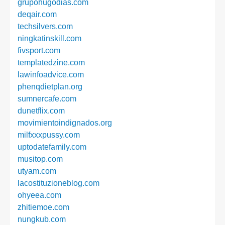
grupohugodias.com
deqair.com
techsilvers.com
ningkatinskill.com
fivsport.com
templatedzine.com
lawinfoadvice.com
phenqdietplan.org
sumnercafe.com
dunetflix.com
movimientoindignados.org
milfxxxpussy.com
uptodatefamily.com
musitop.com
utyam.com
lacostituzioneblog.com
ohyeea.com
zhitiemoe.com
nungkub.com