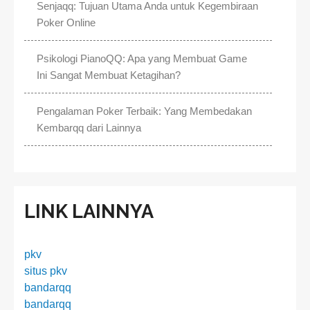
Senjaqq: Tujuan Utama Anda untuk Kegembiraan
Poker Online
Psikologi PianoQQ: Apa yang Membuat Game
Ini Sangat Membuat Ketagihan?
Pengalaman Poker Terbaik: Yang Membedakan
Kembarqq dari Lainnya
LINK LAINNYA
pkv
situs pkv
bandarqq
bandarqq