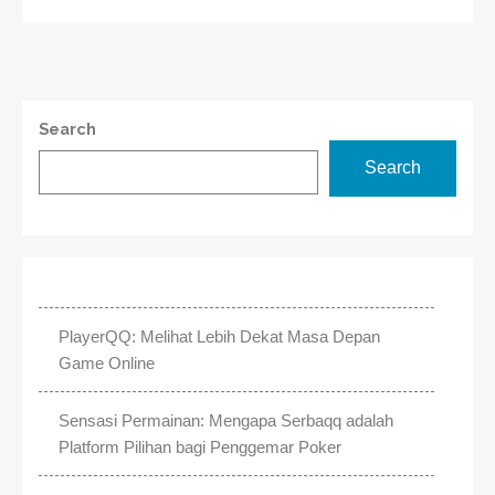
Search
Search
PlayerQQ: Melihat Lebih Dekat Masa Depan
Game Online
Sensasi Permainan: Mengapa Serbaqq adalah
Platform Pilihan bagi Penggemar Poker