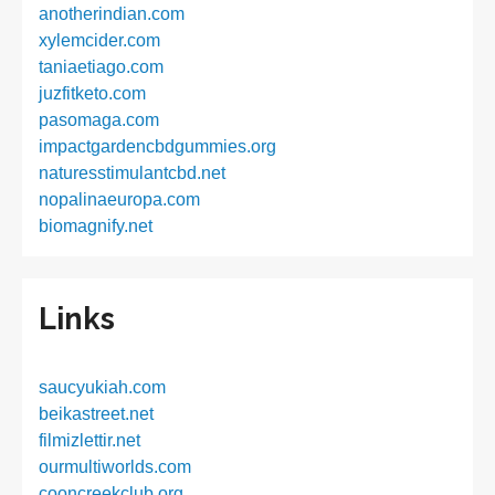
anotherindian.com
xylemcider.com
taniaetiago.com
juzfitketo.com
pasomaga.com
impactgardencbdgummies.org
naturesstimulantcbd.net
nopalinaeuropa.com
biomagnify.net
Links
saucyukiah.com
beikastreet.net
filmizlettir.net
ourmultiworlds.com
cooncreekclub.org