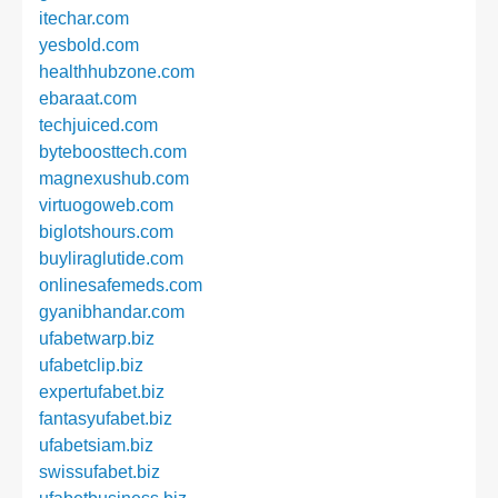
itechar.com
yesbold.com
healthhubzone.com
ebaraat.com
techjuiced.com
byteboosttech.com
magnexushub.com
virtuogoweb.com
biglotshours.com
buyliraglutide.com
onlinesafemeds.com
gyanibhandar.com
ufabetwarp.biz
ufabetclip.biz
expertufabet.biz
fantasyufabet.biz
ufabetsiam.biz
swissufabet.biz