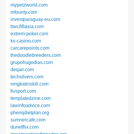
mypetzworld.com
infounty.com
investparaguay-eu.com
bwc88asia.com
extrem-poker.com
ks-casino.com
carcarepoints.com
thedoodlebreeders.com
grupohugodias.com
deqair.com
techsilvers.com
ningkatinskill.com
fivsport.com
templatedzine.com
lawinfoadvice.com
phenqdietplan.org
sumnercafe.com
dunetflix.com