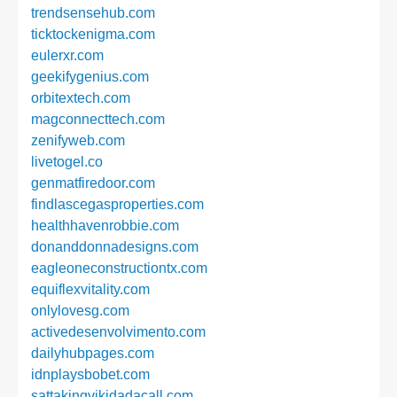
trendsensehub.com
ticktockenigma.com
eulerxr.com
geekifygenius.com
orbitextech.com
magconnecttech.com
zenifyweb.com
livetogel.co
genmatfiredoor.com
findlascegasproperties.com
healthhavenrobbie.com
donanddonnadesigns.com
eagleoneconstructiontx.com
equiflexvitality.com
onlylovesg.com
activedesenvolvimento.com
dailyhubpages.com
idnplaysbobet.com
sattakingvikidadacall.com