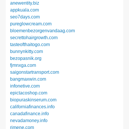
anewentity.biz
appkuala.com
seo7days.com
pureglowcream.com
bloemenbezorgenvandaag.com
secrettohairgrowth.com
tasteofthaitogo.com
bunnynkitty.com
bezopasnik.org
fjmnxga.com
saigonstartransport.com
bangmaxwin.com
infonetive.com
epictacoshop.com
biopuraskinserum.com
californiafinances.info
canadafinance.info
nevadamoney.info
rimene.com