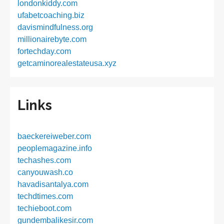
londonkiddy.com
ufabetcoaching.biz
davismindfulness.org
millionairebyte.com
fortechday.com
getcaminorealestateusa.xyz
Links
baeckereiweber.com
peoplemagazine.info
techashes.com
canyouwash.co
havadisantalya.com
techdtimes.com
techieboot.com
gundembalikesir.com