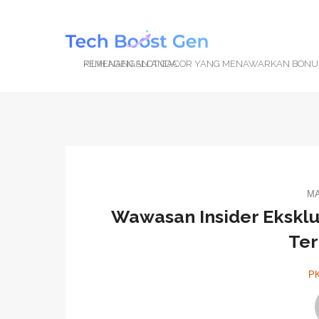
PILIH AGEN SLOT GACOR YANG MENAWARKAN BONUS TANPA BATAS. NIKMATI BERBAGAI PROMOSI DAN BONUS MENARIK SETIAP HARI UNTUK MENINGKATKAN PELUANG KEMENANGAN ANDA.
MA
Wawasan Insider Ekskl
Te
P