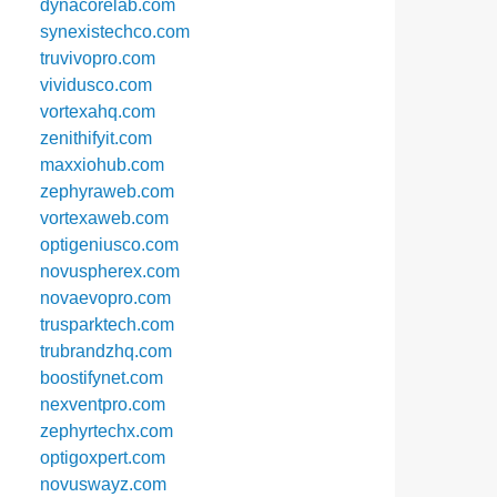
dynacorelab.com
synexistechco.com
truvivopro.com
vividusco.com
vortexahq.com
zenithifyit.com
maxxiohub.com
zephyraweb.com
vortexaweb.com
optigeniusco.com
novuspherex.com
novaevopro.com
trusparktech.com
trubrandzhq.com
boostifynet.com
nexventpro.com
zephyrtechx.com
optigoxpert.com
novuswayz.com