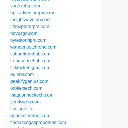
vortexohq.com
epicadventurepro.com
insightwavelab.com
lifeexplorerpro.com
novusgo.com
bytestormpro.com
wanderlustchrono.com
culturetrendlab.com
trendsensehub.com
ticktockenigma.com
eulerxr.com
geekifygenius.com
orbitextech.com
magconnecttech.com
zenifyweb.com
livetogel.co
genmatfiredoor.com
findlascegasproperties.com