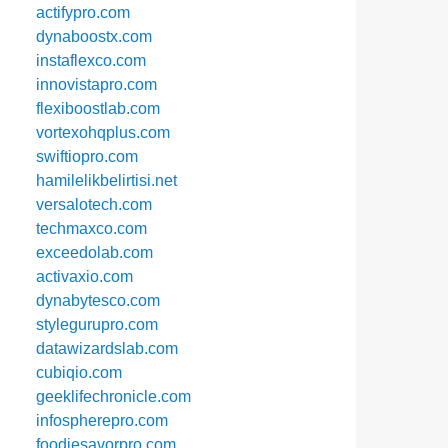
actifypro.com
dynaboostx.com
instaflexco.com
innovistapro.com
flexiboostlab.com
vortexohqplus.com
swiftiopro.com
hamilelikbelirtisi.net
versalotech.com
techmaxco.com
exceedolab.com
activaxio.com
dynabytesco.com
stylegurupro.com
datawizardslab.com
cubiqio.com
geeklifechronicle.com
infospherepro.com
foodiesavorpro.com