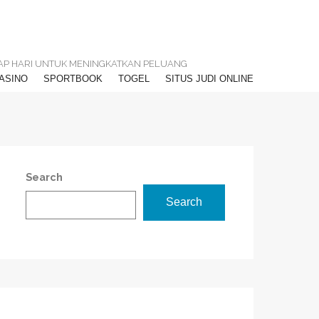
ASINO
SPORTBOOK
TOGEL
SITUS JUDI ONLINE
Search
Search