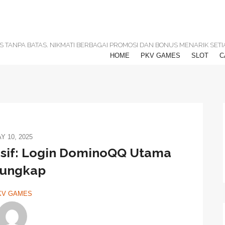
HOME
PKV GAMES
SLOT
C
Y 10, 2025
usif: Login DominoQQ Utama
rungkap
KV GAMES