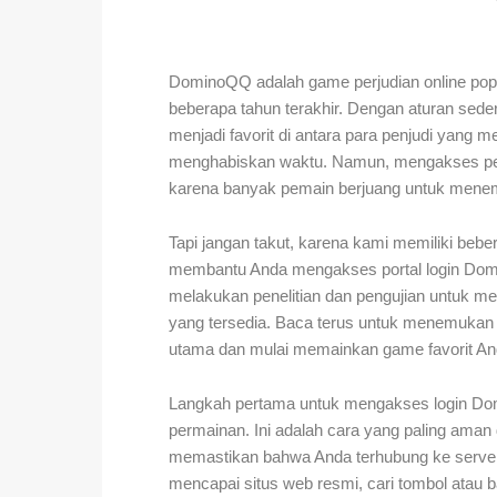
DominoQQ adalah game perjudian online popu
beberapa tahun terakhir. Dengan aturan sede
menjadi favorit di antara para penjudi yang
menghabiskan waktu. Namun, mengakses per
karena banyak pemain berjuang untuk menem
Tapi jangan takut, karena kami memiliki beb
membantu Anda mengakses portal login Dom
melakukan penelitian dan pengujian untuk me
yang tersedia. Baca terus untuk menemuka
utama dan mulai memainkan game favorit Anda
Langkah pertama untuk mengakses login Do
permainan. Ini adalah cara yang paling ama
memastikan bahwa Anda terhubung ke server 
mencapai situs web resmi, cari tombol atau 