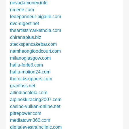
nevadamoney.info
rimene.com
ledepanneur-pigalle.com
dvd-digest.net
theartistsmarketnola.com
chiranaplus.biz
stackspancakebar.com
namheongfoodcourt.com
milanoglasgow.com
hallu-forte3.com
hallu-motion24.com
therockskippers.com
granfoss.net
allindiacafela.com
alpineskiracing2007.com
casino-vulkan-online.net
pitrepower.com
mediatown360.com
digitaleyestrainclinic.com