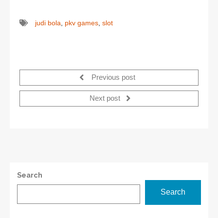
judi bola
,
pkv games
,
slot
Previous post
Next post
Search
Search