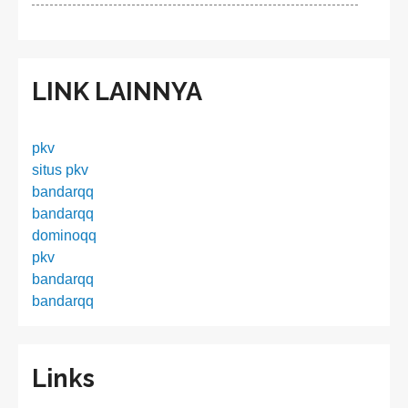
LINK LAINNYA
pkv
situs pkv
bandarqq
bandarqq
dominoqq
pkv
bandarqq
bandarqq
Links