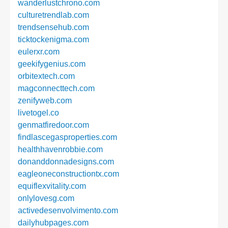
wanderlustchrono.com
culturetrendlab.com
trendsensehub.com
ticktockenigma.com
eulerxr.com
geekifygenius.com
orbitextech.com
magconnecttech.com
zenifyweb.com
livetogel.co
genmatfiredoor.com
findlascegasproperties.com
healthhavenrobbie.com
donanddonnadesigns.com
eagleoneconstructiontx.com
equiflexvitality.com
onlylovesg.com
activedesenvolvimento.com
dailyhubpages.com