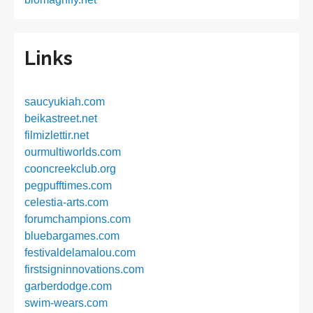
Links
saucyukiah.com
beikastreet.net
filmizlettir.net
ourmultiworlds.com
cooncreekclub.org
pegpufftimes.com
celestia-arts.com
forumchampions.com
bluebargames.com
festivaldelamalou.com
firstsigninnovations.com
garberdodge.com
swim-wears.com