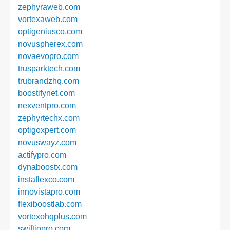
zephyraweb.com
vortexaweb.com
optigeniusco.com
novuspherex.com
novaevopro.com
trusparktech.com
trubrandzhq.com
boostifynet.com
nexventpro.com
zephyrtechx.com
optigoxpert.com
novuswayz.com
actifypro.com
dynaboostx.com
instaflexco.com
innovistapro.com
flexiboostlab.com
vortexohqplus.com
swiftiopro.com