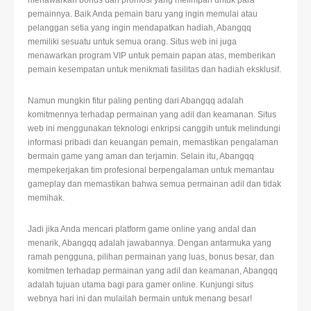
menawarkan bonus dan promosi yang melimpah untuk para
pemainnya. Baik Anda pemain baru yang ingin memulai atau
pelanggan setia yang ingin mendapatkan hadiah, Abangqq
memiliki sesuatu untuk semua orang. Situs web ini juga
menawarkan program VIP untuk pemain papan atas, memberikan
pemain kesempatan untuk menikmati fasilitas dan hadiah eksklusif.
Namun mungkin fitur paling penting dari Abangqq adalah
komitmennya terhadap permainan yang adil dan keamanan. Situs
web ini menggunakan teknologi enkripsi canggih untuk melindungi
informasi pribadi dan keuangan pemain, memastikan pengalaman
bermain game yang aman dan terjamin. Selain itu, Abangqq
mempekerjakan tim profesional berpengalaman untuk memantau
gameplay dan memastikan bahwa semua permainan adil dan tidak
memihak.
Jadi jika Anda mencari platform game online yang andal dan
menarik, Abangqq adalah jawabannya. Dengan antarmuka yang
ramah pengguna, pilihan permainan yang luas, bonus besar, dan
komitmen terhadap permainan yang adil dan keamanan, Abangqq
adalah tujuan utama bagi para gamer online. Kunjungi situs
webnya hari ini dan mulailah bermain untuk menang besar!