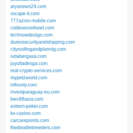
aryanews24.com
xscape-it.com
777azino-mobile.com
cobbseniorbowl.com
technowdesign.com
durexsecurityandshipping.com
cityroofingandplannig.com
ivdabergasa.com
juyultadesga.com
real-crypto-services.com
mypetzworld.com
infounty.com
investparaguay-eu.com
bwc88asia.com
extrem-poker.com
ks-casino.com
carcarepoints.com
thedoodlebreeders.com