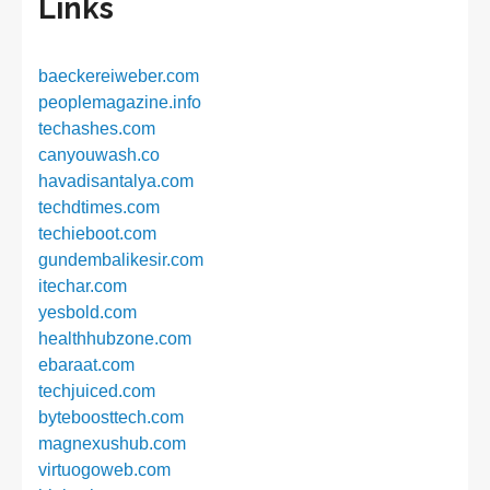
Links
baeckereiweber.com
peoplemagazine.info
techashes.com
canyouwash.co
havadisantalya.com
techdtimes.com
techieboot.com
gundembalikesir.com
itechar.com
yesbold.com
healthhubzone.com
ebaraat.com
techjuiced.com
byteboosttech.com
magnexushub.com
virtuogoweb.com