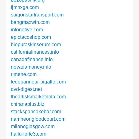
fjmnxga.com
saigonstartransport.com
bangmaxwin.com
infonetive.com
epictacoshop.com
biopuraskinserum.com
californiafinances.info
canadafinance.info
nevadamoney.info
rimene.com
ledepanneur-pigalle.com
dvd-digest.net
theartistsmarketnola.com
chiranaplus.biz
stackspancakebar.com
namheongfoodcourt.com
milanoglasgow.com
hallu-forte3.com