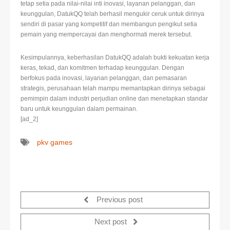
tetap setia pada nilai-nilai inti inovasi, layanan pelanggan, dan
keunggulan, DatukQQ telah berhasil mengukir ceruk untuk dirinya
sendiri di pasar yang kompetitif dan membangun pengikut setia
pemain yang mempercayai dan menghormati merek tersebut.
Kesimpulannya, keberhasilan DatukQQ adalah bukti kekuatan kerja
keras, tekad, dan komitmen terhadap keunggulan. Dengan
berfokus pada inovasi, layanan pelanggan, dan pemasaran
strategis, perusahaan telah mampu memantapkan dirinya sebagai
pemimpin dalam industri perjudian online dan menetapkan standar
baru untuk keunggulan dalam permainan.
[ad_2]
pkv games
Previous post
Next post