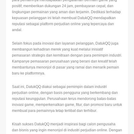
para pemainnya mendapatkan pengalaman bermain game yang
positif, memberikan dukungan 24 jam, pembayaran cepat, dan
lingkungan permainan yang aman dan terjamin. Dedikasi terhadap
kepuasan pelanggan ini telah membuat DatukQQ mendapatkan
reputasi sebagai platform perjudian online yang tepercaya dan
andal.
Selain fokus pada inovasi dan layanan pelanggan, DatukQQ juga
membangun kehadiran merek yang kuat melalui inisiatif
pemasaran strategis dan kemitraan dengan para pemimpin industri.
Kampanye pemasaran perusahaan yang berani dan kreatif telah
membantunya menonjol di pasar yang ramai dan menarik pemain
baru ke platformnya.
Saat ini, DatukQQ diakui sebagai pemimpin dalam industri
perjudian online, dengan basis pengguna yang berkembang dan
reputasi keunggulan. Perusahaan terus mendorong batas-batas
inovasi game, memperkenalkan game, fitur, dan promosi baru untuk
membuat para pemainnya tetap terlibat dan terhibur.
Kisah sukses DatukQQ menjadi inspirasi bagi calon pengusaha
dan bisnis yang ingin menonjol di industri perjudian online. Dengan