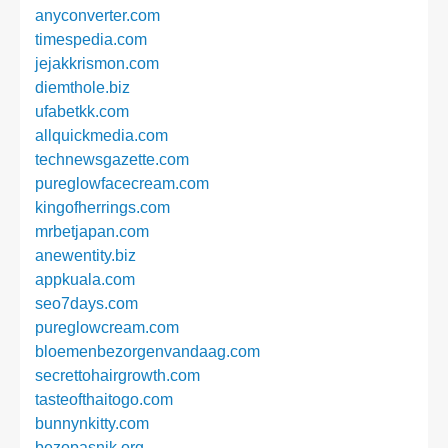
anyconverter.com
timespedia.com
jejakkrismon.com
diemthole.biz
ufabetkk.com
allquickmedia.com
technewsgazette.com
pureglowfacecream.com
kingofherrings.com
mrbetjapan.com
anewentity.biz
appkuala.com
seo7days.com
pureglowcream.com
bloemenbezorgenvandaag.com
secrettohairgrowth.com
tasteofthaitogo.com
bunnynkitty.com
bezopasnik.org