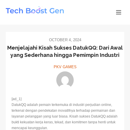
OCTOBER 4, 2024
Menjelajahi Kisah Sukses DatukQQ: Dari Awal
yang Sederhana hingga Pemimpin Industri
PKV GAMES
[ad_1]
DatukQQ adalah pemain terkemuka di industri perjudian online,
terkenal dengan pendekatan inovatifnya terhadap permainan dan
layanan pelanggan yang luar biasa. Kisah sukses DatukQQ adalah
bukti kekuatan kerja keras, tekad, dan komitmen tanpa henti untuk
mencapai keunggulan.