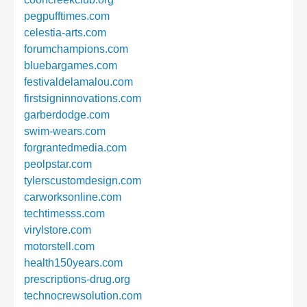
pegpufftimes.com
celestia-arts.com
forumchampions.com
bluebargames.com
festivaldelamalou.com
firstsigninnovations.com
garberdodge.com
swim-wears.com
forgrantedmedia.com
peolpstar.com
tylerscustomdesign.com
carworksonline.com
techtimesss.com
virylstore.com
motorstell.com
health150years.com
prescriptions-drug.org
technocrewsolution.com