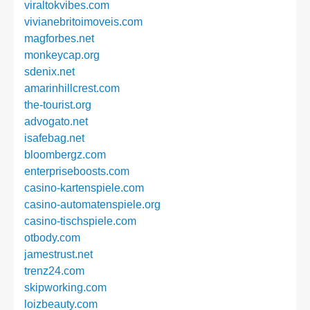
viraltokvibes.com
vivianebritoimoveis.com
magforbes.net
monkeycap.org
sdenix.net
amarinhillcrest.com
the-tourist.org
advogato.net
isafebag.net
bloombergz.com
enterpriseboosts.com
casino-kartenspiele.com
casino-automatenspiele.org
casino-tischspiele.com
otbody.com
jamestrust.net
trenz24.com
skipworking.com
loizbeauty.com