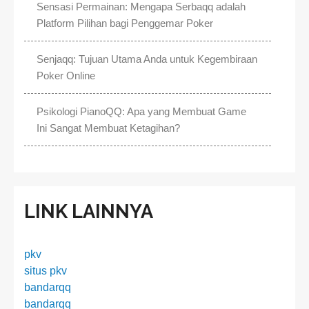
Sensasi Permainan: Mengapa Serbaqq adalah
Platform Pilihan bagi Penggemar Poker
Senjaqq: Tujuan Utama Anda untuk Kegembiraan
Poker Online
Psikologi PianoQQ: Apa yang Membuat Game
Ini Sangat Membuat Ketagihan?
LINK LAINNYA
pkv
situs pkv
bandarqq
bandarqq