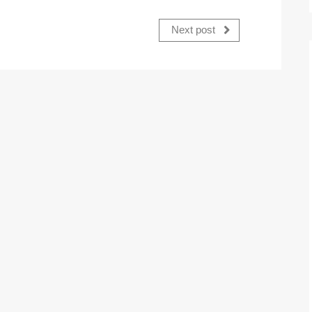
Next post