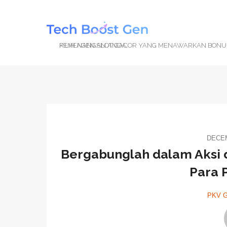
PILIH AGEN SLOT GACOR YANG MENAWARKAN BONUS TANPA BATAS. NIKMATI BERBAGAI PROMOSI DAN BONUS MENARIK SETIAP HARI UNTUK MENINGKATKAN PELUANG KEMENANGAN ANDA.
DECEM
Bergabunglah dalam Aksi 
Para
PKV 