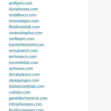
actifypro.com
dynaboostx.com
instaflexco.com
innovistapro.com
flexiboostlab.com
vortexohqplus.com
swiftiopro.com
hamilelikbelirtisi.net
versalotech.com
techmaxco.com
exceedolab.com
activaxio.com
dynabytesco.com
stylegurupro.com
datawizardslab.com
cubiqio.com
geeklifechronicle.com
infospherepro.com
foodiesavorpro.com