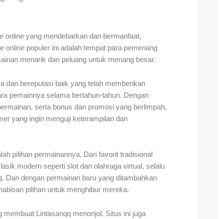
e online yang mendebarkan dan bermanfaat,
 online populer ini adalah tempat para pemenang
inan menarik dan peluang untuk menang besar.
ya dan bereputasi baik yang telah memberikan
ara pemainnya selama bertahun-tahun. Dengan
rmainan, serta bonus dan promosi yang berlimpah,
mer yang ingin menguji keterampilan dan
ah pilihan permainannya. Dari favorit tradisional
lasik modern seperti slot dan olahraga virtual, selalu
qq. Dan dengan permainan baru yang ditambahkan
habisan pilihan untuk menghibur mereka.
membuat Lintasanqq menonjol. Situs ini juga