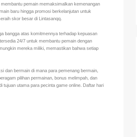
uk membantu pemain memaksimalkan kemenangan
main baru hingga promosi berkelanjutan untuk
eraih skor besar di Lintasanqq.
juga bangga atas komitmennya terhadap kepuasan
i tersedia 24/7 untuk membantu pemain dengan
mungkin mereka miliki, memastikan bahwa setiap
aksi dan bermain di mana para pemenang bermain,
beragam pilihan permainan, bonus melimpah, dan
i tujuan utama para pecinta game online. Daftar hari