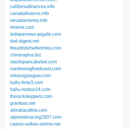
californiafinances.info
canadafinance.info
nevadamoney.info
rimene.com
ledepanneur-pigalle.com
dvd-digest.net
theartistsmarketnola.com
chiranaplus.biz
stackspancakebar.com
namheongfoodcourt.com
milanoglasgow.com
hallu-forte3.com
hallu-motion24.com
therockskippers.com
granfoss.net
allindiacafela.com
alpineskiracing2007.com
casino-vulkan-online.net