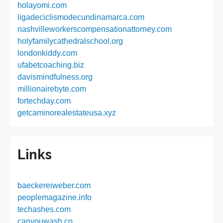
holayomi.com
ligadeciclismodecundinamarca.com
nashvilleworkerscompensationattorney.com
holyfamilycathedralschool.org
londonkiddy.com
ufabetcoaching.biz
davismindfulness.org
millionairebyte.com
fortechday.com
getcaminorealestateusa.xyz
Links
baeckereiweber.com
peoplemagazine.info
techashes.com
canyouwash.co