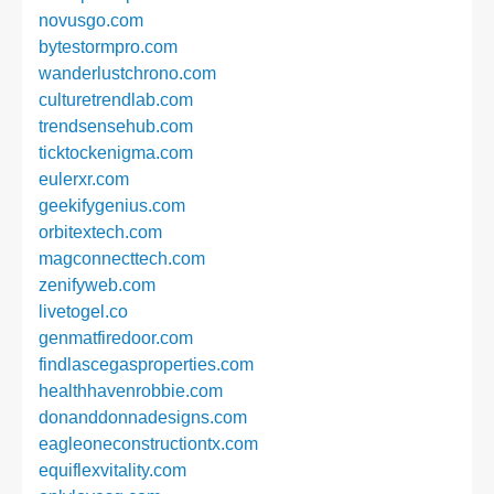
novusgo.com
bytestormpro.com
wanderlustchrono.com
culturetrendlab.com
trendsensehub.com
ticktockenigma.com
eulerxr.com
geekifygenius.com
orbitextech.com
magconnecttech.com
zenifyweb.com
livetogel.co
genmatfiredoor.com
findlascegasproperties.com
healthhavenrobbie.com
donanddonnadesigns.com
eagleoneconstructiontx.com
equiflexvitality.com