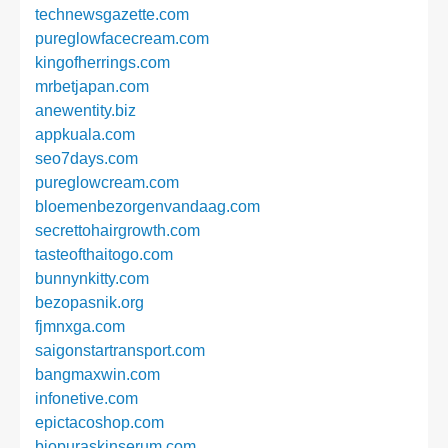
technewsgazette.com
pureglowfacecream.com
kingofherrings.com
mrbetjapan.com
anewentity.biz
appkuala.com
seo7days.com
pureglowcream.com
bloemenbezorgenvandaag.com
secrettohairgrowth.com
tasteofthaitogo.com
bunnynkitty.com
bezopasnik.org
fjmnxga.com
saigonstartransport.com
bangmaxwin.com
infonetive.com
epictacoshop.com
biopuraskinserum.com