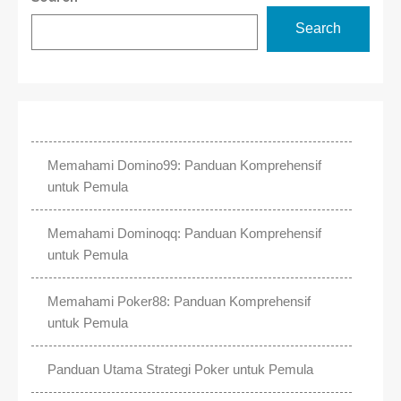
Search
Memahami Domino99: Panduan Komprehensif
untuk Pemula
Memahami Dominoqq: Panduan Komprehensif
untuk Pemula
Memahami Poker88: Panduan Komprehensif
untuk Pemula
Panduan Utama Strategi Poker untuk Pemula