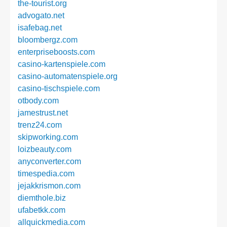
the-tourist.org
advogato.net
isafebag.net
bloombergz.com
enterpriseboosts.com
casino-kartenspiele.com
casino-automatenspiele.org
casino-tischspiele.com
otbody.com
jamestrust.net
trenz24.com
skipworking.com
loizbeauty.com
anyconverter.com
timespedia.com
jejakkrismon.com
diemthole.biz
ufabetkk.com
allquickmedia.com