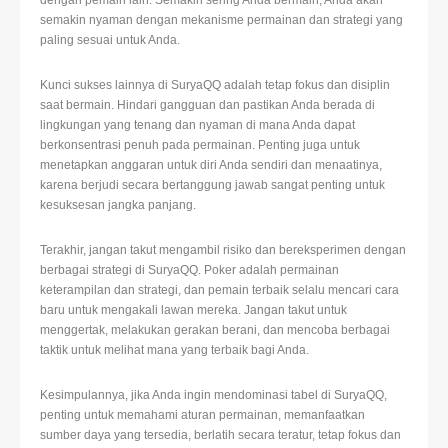
dengan pemain lain. Semakin sering Anda bermain, Anda akan
semakin nyaman dengan mekanisme permainan dan strategi yang
paling sesuai untuk Anda.
Kunci sukses lainnya di SuryaQQ adalah tetap fokus dan disiplin
saat bermain. Hindari gangguan dan pastikan Anda berada di
lingkungan yang tenang dan nyaman di mana Anda dapat
berkonsentrasi penuh pada permainan. Penting juga untuk
menetapkan anggaran untuk diri Anda sendiri dan menaatinya,
karena berjudi secara bertanggung jawab sangat penting untuk
kesuksesan jangka panjang.
Terakhir, jangan takut mengambil risiko dan bereksperimen dengan
berbagai strategi di SuryaQQ. Poker adalah permainan
keterampilan dan strategi, dan pemain terbaik selalu mencari cara
baru untuk mengakali lawan mereka. Jangan takut untuk
menggertak, melakukan gerakan berani, dan mencoba berbagai
taktik untuk melihat mana yang terbaik bagi Anda.
Kesimpulannya, jika Anda ingin mendominasi tabel di SuryaQQ,
penting untuk memahami aturan permainan, memanfaatkan
sumber daya yang tersedia, berlatih secara teratur, tetap fokus dan