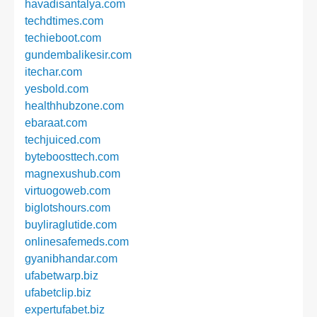
havadisantalya.com
techdtimes.com
techieboot.com
gundembalikesir.com
itechar.com
yesbold.com
healthhubzone.com
ebaraat.com
techjuiced.com
byteboosttech.com
magnexushub.com
virtuogoweb.com
biglotshours.com
buyliraglutide.com
onlinesafemeds.com
gyanibhandar.com
ufabetwarp.biz
ufabetclip.biz
expertufabet.biz