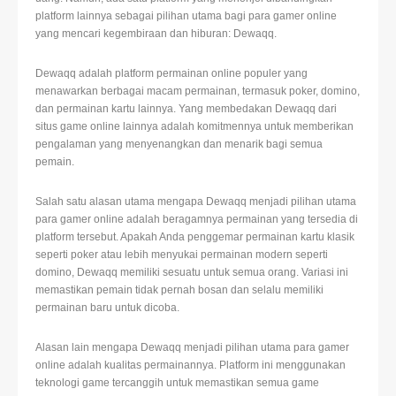
platform lainnya sebagai pilihan utama bagi para gamer online
yang mencari kegembiraan dan hiburan: Dewaqq.
Dewaqq adalah platform permainan online populer yang
menawarkan berbagai macam permainan, termasuk poker, domino,
dan permainan kartu lainnya. Yang membedakan Dewaqq dari
situs game online lainnya adalah komitmennya untuk memberikan
pengalaman yang menyenangkan dan menarik bagi semua
pemain.
Salah satu alasan utama mengapa Dewaqq menjadi pilihan utama
para gamer online adalah beragamnya permainan yang tersedia di
platform tersebut. Apakah Anda penggemar permainan kartu klasik
seperti poker atau lebih menyukai permainan modern seperti
domino, Dewaqq memiliki sesuatu untuk semua orang. Variasi ini
memastikan pemain tidak pernah bosan dan selalu memiliki
permainan baru untuk dicoba.
Alasan lain mengapa Dewaqq menjadi pilihan utama para gamer
online adalah kualitas permainannya. Platform ini menggunakan
teknologi game tercanggih untuk memastikan semua game