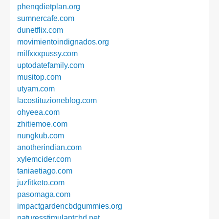
phenqdietplan.org
sumnercafe.com
dunetflix.com
movimientoindignados.org
milfxxxpussy.com
uptodatefamily.com
musitop.com
utyam.com
lacostituzioneblog.com
ohyeea.com
zhitiemoe.com
nungkub.com
anotherindian.com
xylemcider.com
taniaetiago.com
juzfitketo.com
pasomaga.com
impactgardencbdgummies.org
naturesstimulantcbd.net