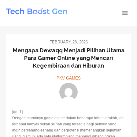
FEBRUARY 28, 2026
Mengapa Dewaqq Menjadi Pilihan Utama
Para Gamer Online yang Mencari
Kegembiraan dan Hiburan
PKV GAMES
[ad_1]
Dengan maraknya game online dalam beberapa tahun terakhir, kini
terdapat banyak sekali pilihan yang tersedia bagi pemain yang
ingin bersenang-senang dan berpotensi memenangkan sejumlah
uang. Namun, ada satu platform yang menonjol dibandingkan