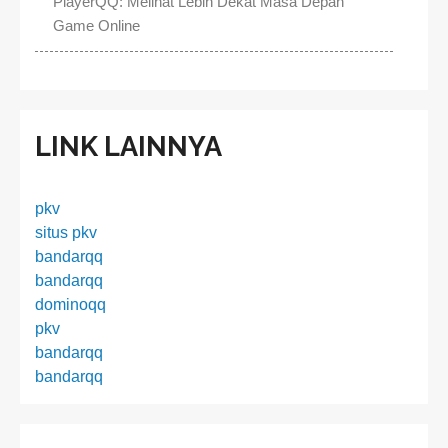
PlayerQQ: Melihat Lebih Dekat Masa Depan
Game Online
LINK LAINNYA
pkv
situs pkv
bandarqq
bandarqq
dominoqq
pkv
bandarqq
bandarqq