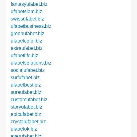
fantasyufabet.biz
ufabetsiam.biz
swissufabet.biz
ufabetbusiness.biz
greenufabet.biz
ufabetcolor.biz
extraufabet.biz
ufabetlife.biz
ufabetsolutions.biz
socialufabet.biz
surfufabet.biz
ufabetbest.biz
sureufabet.biz
customufabet.biz
storyufabet.biz
epicufabet.biz
crystalufabet.biz
ufabetok.biz
everufabet.biz