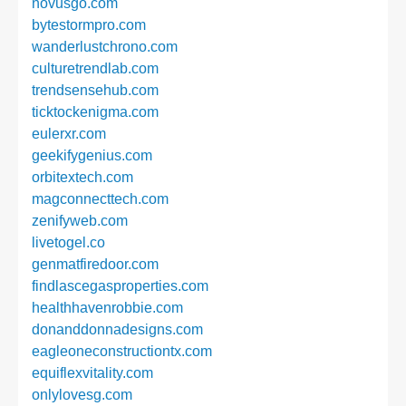
novusgo.com
bytestormpro.com
wanderlustchrono.com
culturetrendlab.com
trendsensehub.com
ticktockenigma.com
eulerxr.com
geekifygenius.com
orbitextech.com
magconnecttech.com
zenifyweb.com
livetogel.co
genmatfiredoor.com
findlascegasproperties.com
healthhavenrobbie.com
donanddonnadesigns.com
eagleoneconstructiontx.com
equiflexvitality.com
onlylovesg.com