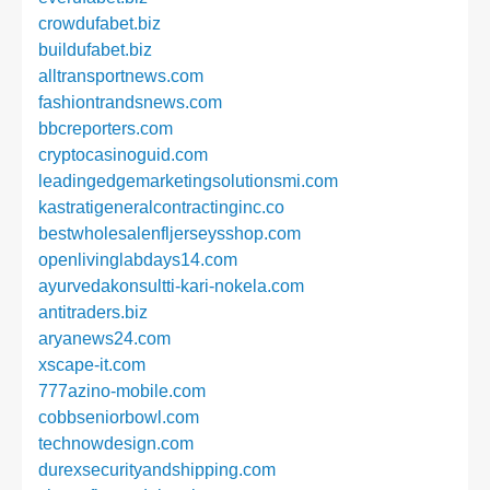
crowdufabet.biz
buildufabet.biz
alltransportnews.com
fashiontrandsnews.com
bbcreporters.com
cryptocasinoguid.com
leadingedgemarketingsolutionsmi.com
kastratigeneralcontractinginc.co
bestwholesalenfljerseysshop.com
openlivinglabdays14.com
ayurvedakonsultti-kari-nokela.com
antitraders.biz
aryanews24.com
xscape-it.com
777azino-mobile.com
cobbseniorbowl.com
technowdesign.com
durexsecurityandshipping.com