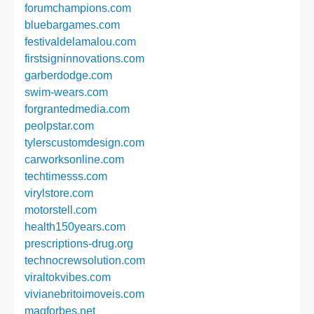
forumchampions.com
bluebargames.com
festivaldelamalou.com
firstsigninnovations.com
garberdodge.com
swim-wears.com
forgrantedmedia.com
peolpstar.com
tylerscustomdesign.com
carworksonline.com
techtimesss.com
virylstore.com
motorstell.com
health150years.com
prescriptions-drug.org
technocrewsolution.com
viraltokvibes.com
vivianebritoimoveis.com
magforbes.net