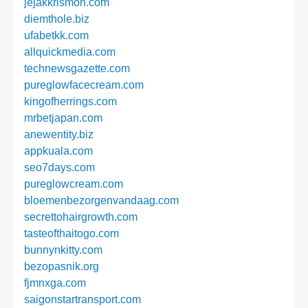
jejakkrismon.com
diemthole.biz
ufabetkk.com
allquickmedia.com
technewsgazette.com
pureglowfacecream.com
kingofherrings.com
mrbetjapan.com
anewentity.biz
appkuala.com
seo7days.com
pureglowcream.com
bloemenbezorgenvandaag.com
secrettohairgrowth.com
tasteofthaitogo.com
bunnynkitty.com
bezopasnik.org
fjmnxga.com
saigonstartransport.com