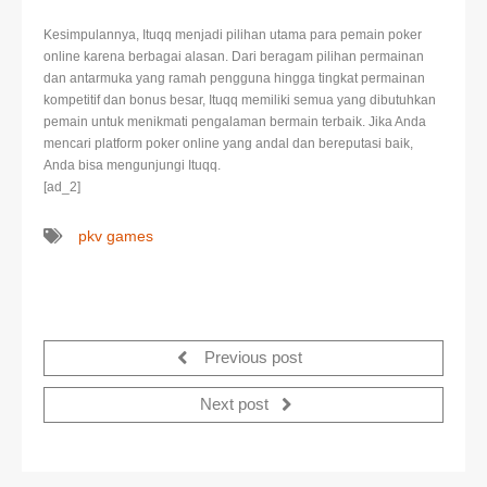
Kesimpulannya, Ituqq menjadi pilihan utama para pemain poker
online karena berbagai alasan. Dari beragam pilihan permainan
dan antarmuka yang ramah pengguna hingga tingkat permainan
kompetitif dan bonus besar, Ituqq memiliki semua yang dibutuhkan
pemain untuk menikmati pengalaman bermain terbaik. Jika Anda
mencari platform poker online yang andal dan bereputasi baik,
Anda bisa mengunjungi Ituqq.
[ad_2]
pkv games
Previous post
Next post