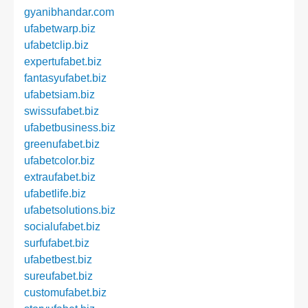
gyanibhandar.com
ufabetwarp.biz
ufabetclip.biz
expertufabet.biz
fantasyufabet.biz
ufabetsiam.biz
swissufabet.biz
ufabetbusiness.biz
greenufabet.biz
ufabetcolor.biz
extraufabet.biz
ufabetlife.biz
ufabetsolutions.biz
socialufabet.biz
surfufabet.biz
ufabetbest.biz
sureufabet.biz
customufabet.biz