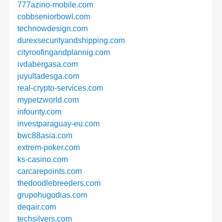
777azino-mobile.com
cobbseniorbowl.com
technowdesign.com
durexsecurityandshipping.com
cityroofingandplannig.com
ivdabergasa.com
juyultadesga.com
real-crypto-services.com
mypetzworld.com
infounty.com
investparaguay-eu.com
bwc88asia.com
extrem-poker.com
ks-casino.com
carcarepoints.com
thedoodlebreeders.com
grupohugodias.com
deqair.com
techsilvers.com