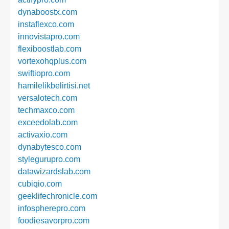
dynaboostx.com
instaflexco.com
innovistapro.com
flexiboostlab.com
vortexohqplus.com
swiftiopro.com
hamilelikbelirtisi.net
versalotech.com
techmaxco.com
exceedolab.com
activaxio.com
dynabytesco.com
stylegurupro.com
datawizardslab.com
cubiqio.com
geeklifechronicle.com
infospherepro.com
foodiesavorpro.com