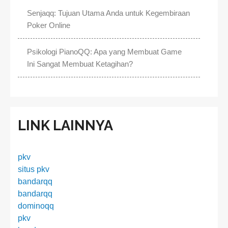
Senjaqq: Tujuan Utama Anda untuk Kegembiraan
Poker Online
Psikologi PianoQQ: Apa yang Membuat Game
Ini Sangat Membuat Ketagihan?
LINK LAINNYA
pkv
situs pkv
bandarqq
bandarqq
dominoqq
pkv