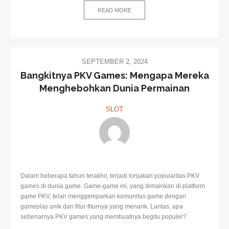
READ MORE
SEPTEMBER 2, 2024
Bangkitnya PKV Games: Mengapa Mereka
Menghebohkan Dunia Permainan
SLOT
Dalam beberapa tahun terakhir, terjadi lonjakan popularitas PKV
games di dunia game. Game-game ini, yang dimainkan di platform
game PKV, telah menggemparkan komunitas game dengan
gameplay unik dan fitur-fiturnya yang menarik. Lantas, apa
sebenarnya PKV games yang membuatnya begitu populer?