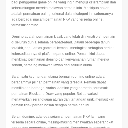
bagi penggemar game online yang ingin menguji keterampilan dan
keberuntungan mereka melawan pemain lain. Meskipun poker
adalah permainan paling terkenal dalam kategori ini, sebenarnya
ada berbagai macam permainan PKV yang tersedia online,
termasuk domino.
Domino adalah permainan klasik yang telah dinikmati oleh pemain
di seluruh dunia selama berabad-abad. Dalam beberapa tahun
terakhir, popularitas game ini kembali meningkat, sebagian berkat
ketersediaannya di platform game online. Pemain kini dapat
menikmati permainan domino dari kenyamanan rumah mereka
sendiri, bersaing melawan lawan dari seluruh dunia.
Salah satu keuntungan utama bermain domino online adalah
beragamnya pilihan permainan yang tersedia. Pemain dapat
memilih dari berbagai variasi domino yang berbeda, termasuk
permainan Block and Draw yang populer. Setiap variasi
menawarkan serangkaian aturan dan tantangan unik, memastikan
pemain tidak pernah bosan dengan permainan ini.
Selain domino, ada juga sejumlah permainan PKV lain yang
tersedia secara online, masing-masing menawarkan seperangkat
aturan dan gameplay uniknya sendiri. Permainan ini mencakup