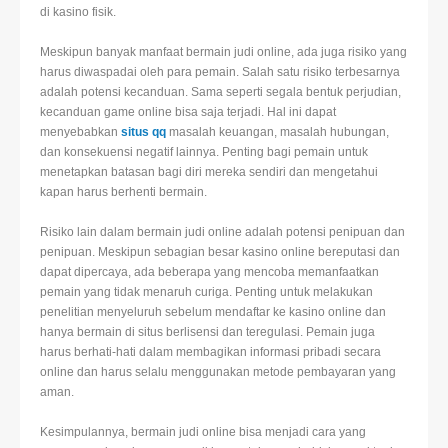
di kasino fisik.
Meskipun banyak manfaat bermain judi online, ada juga risiko yang
harus diwaspadai oleh para pemain. Salah satu risiko terbesarnya
adalah potensi kecanduan. Sama seperti segala bentuk perjudian,
kecanduan game online bisa saja terjadi. Hal ini dapat
menyebabkan
situs qq
masalah keuangan, masalah hubungan,
dan konsekuensi negatif lainnya. Penting bagi pemain untuk
menetapkan batasan bagi diri mereka sendiri dan mengetahui
kapan harus berhenti bermain.
Risiko lain dalam bermain judi online adalah potensi penipuan dan
penipuan. Meskipun sebagian besar kasino online bereputasi dan
dapat dipercaya, ada beberapa yang mencoba memanfaatkan
pemain yang tidak menaruh curiga. Penting untuk melakukan
penelitian menyeluruh sebelum mendaftar ke kasino online dan
hanya bermain di situs berlisensi dan teregulasi. Pemain juga
harus berhati-hati dalam membagikan informasi pribadi secara
online dan harus selalu menggunakan metode pembayaran yang
aman.
Kesimpulannya, bermain judi online bisa menjadi cara yang