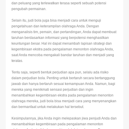
dan peluang yang terlewatkan terasa seperti sebuah potensi
pengubah permainan.
Selain itu, judi bola juga bisa menjadi cara untuk menguji
pengetahuan dan keterampilan olahraga Anda. Dengan
menganalisis tim, pemain, dan pertandingan, Anda dapat membuat
taruhan berdasarkan informasi yang berpotensi menghasilkan
keuntungan besar. Hal ini dapat menambah lapisan strategi dan
kegembiraan ekstra pada pengalaman menonton olahraga Anda,
saat Anda mencoba mengakali bandar taruhan dan menjadi yang
teratas.
Tentu saja, seperti bentuk perjudian apa pun, selalu ada risiko
dalam perjudian bola. Penting untuk bertaruh secara bertanggung
jawab dan hanya bertaruh sesuai kemampuan Anda. Namun, bagi
mereka yang menikmati sensasi perjudian dan ingin
menambahkan kegembiraan ekstra pada pengalaman menonton
olahraga mereka, judi bola bisa menjadi cara yang menyenangkan
dan bermanfaat untuk melakukan hal tersebut.
Kesimpulannya, jika Anda ingin melepaskan jiwa penjudi Anda dan
menambahkan kegembiraan pada pengalaman menonton