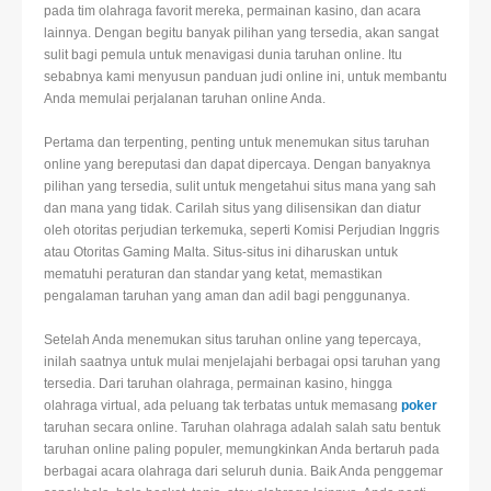
pada tim olahraga favorit mereka, permainan kasino, dan acara
lainnya. Dengan begitu banyak pilihan yang tersedia, akan sangat
sulit bagi pemula untuk menavigasi dunia taruhan online. Itu
sebabnya kami menyusun panduan judi online ini, untuk membantu
Anda memulai perjalanan taruhan online Anda.
Pertama dan terpenting, penting untuk menemukan situs taruhan
online yang bereputasi dan dapat dipercaya. Dengan banyaknya
pilihan yang tersedia, sulit untuk mengetahui situs mana yang sah
dan mana yang tidak. Carilah situs yang dilisensikan dan diatur
oleh otoritas perjudian terkemuka, seperti Komisi Perjudian Inggris
atau Otoritas Gaming Malta. Situs-situs ini diharuskan untuk
mematuhi peraturan dan standar yang ketat, memastikan
pengalaman taruhan yang aman dan adil bagi penggunanya.
Setelah Anda menemukan situs taruhan online yang tepercaya,
inilah saatnya untuk mulai menjelajahi berbagai opsi taruhan yang
tersedia. Dari taruhan olahraga, permainan kasino, hingga
olahraga virtual, ada peluang tak terbatas untuk memasang
poker
taruhan secara online. Taruhan olahraga adalah salah satu bentuk
taruhan online paling populer, memungkinkan Anda bertaruh pada
berbagai acara olahraga dari seluruh dunia. Baik Anda penggemar