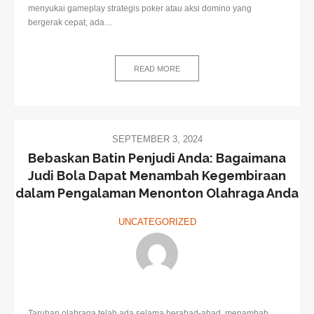
menyukai gameplay strategis poker atau aksi domino yang
bergerak cepat, ada…
READ MORE
SEPTEMBER 3, 2024
Bebaskan Batin Penjudi Anda: Bagaimana
Judi Bola Dapat Menambah Kegembiraan
dalam Pengalaman Menonton Olahraga Anda
UNCATEGORIZED
Taruhan olahraga telah ada selama berabad-abad, menambah