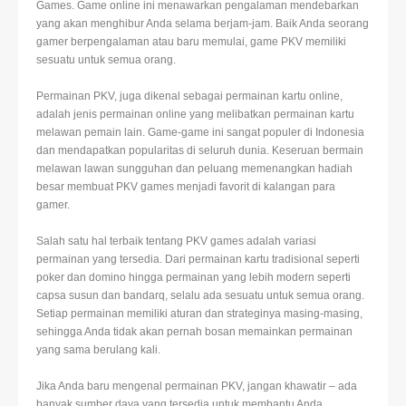
Games. Game online ini menawarkan pengalaman mendebarkan
yang akan menghibur Anda selama berjam-jam. Baik Anda seorang
gamer berpengalaman atau baru memulai, game PKV memiliki
sesuatu untuk semua orang.
Permainan PKV, juga dikenal sebagai permainan kartu online,
adalah jenis permainan online yang melibatkan permainan kartu
melawan pemain lain. Game-game ini sangat populer di Indonesia
dan mendapatkan popularitas di seluruh dunia. Keseruan bermain
melawan lawan sungguhan dan peluang memenangkan hadiah
besar membuat PKV games menjadi favorit di kalangan para
gamer.
Salah satu hal terbaik tentang PKV games adalah variasi
permainan yang tersedia. Dari permainan kartu tradisional seperti
poker dan domino hingga permainan yang lebih modern seperti
capsa susun dan bandarq, selalu ada sesuatu untuk semua orang.
Setiap permainan memiliki aturan dan strateginya masing-masing,
sehingga Anda tidak akan pernah bosan memainkan permainan
yang sama berulang kali.
Jika Anda baru mengenal permainan PKV, jangan khawatir – ada
banyak sumber daya yang tersedia untuk membantu Anda