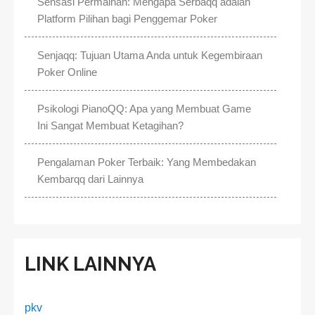
Sensasi Permainan: Mengapa Serbaqq adalah
Platform Pilihan bagi Penggemar Poker
Senjaqq: Tujuan Utama Anda untuk Kegembiraan
Poker Online
Psikologi PianoQQ: Apa yang Membuat Game
Ini Sangat Membuat Ketagihan?
Pengalaman Poker Terbaik: Yang Membedakan
Kembarqq dari Lainnya
LINK LAINNYA
pkv