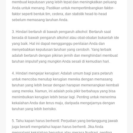
membuat keputusan yang lebih tepat dan meningkatkan peluang
Anda untuk menang. Pastikan untuk mempertimbangkan faktor-
faktor seperti bentuk tim, cedera, dan statistik head-to-head
sebelum memasang taruhan Anda.
3. Hindari bertaruh di bawah pengaruh alkohol: Bertaruh saat
berada di bawah pengaruh alkohol atau obat-obatan bukanlah ide
yang baik. Hal ini dapat mengganggu penilaian Anda dan
menyebabkan keputusan taruhan yang ceroboh. Yang terbaik
adalah bertaruh dengan pikiran jernih dan menghindari membuat
taruhan impulsif yang mungkin Anda sesali di kemudian hari.
4. Hindari mengejar kerugian: Adalah umum bagi para petaruh
untuk mencoba menutup kerugian mereka dengan memasang
taruhan yang lebih besar dengan harapan memenangkan kembali
uang mereka. Namun, ini adalah pola pikir berbahaya yang bisa
menimbulkan kerugian lebih besar lagi. Penting untuk menerima
kekalahan Anda dan terus maju, daripada mengejarnya dengan
taruhan yang lebih berisiko.
5. Tahu kapan harus berhenti: Perjudian yang bertanggung jawab
juga berarti mengetahui kapan harus berhenti. Jika Anda
mengalami kekalahan beruntun atau merasa frustrasi, penting