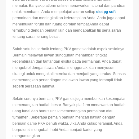
memulai. Banyak platform online menawarkan tutorial dan panduan
untuk membantu Anda mempelajari aturan setiap
slot pg soft
permainan dan meningkatkan keterampilan Anda. Anda juga dapat
menemukan forum dan ruang obrolan tempat Anda dapat
terhubung dengan pemain lain dan mendapatkan tip serta saran
tentang cara menang besar.
Salah satu hal terbaik tentang PKV games adalah aspek sosialnya.
Bermain melawan lawan sungguhan menambah tingkat
kegembiraan dan tantangan ekstra pada permainan. Anda dapat
mengobrol dengan lawan Anda, menggertak, dan menyusun
strategi untuk mengakali mereka dan menjadi yang teratas. Sensasi
memenangkan pertandingan melawan lawan yang terampil tidak
seperti perasaan lainnya.
Selain serunya bermain, PKV games juga memberikan kesempatan
memenangkan hadiah besar. Banyak platform menawarkan hadiah
uang tunai dan bonus untuk memenangkan permainan atau
turnamen. Beberapa pemain bahkan mencari nafkah dengan
bermain game PKV penuh waktu. Jika Anda cukup terampil, Anda
berpotensi mengubah hobi Anda menjadi karier yang
menguntungkan.