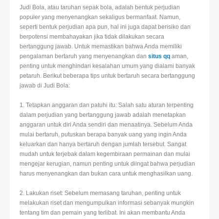
Judi Bola, atau taruhan sepak bola, adalah bentuk perjudian
populer yang menyenangkan sekaligus bermanfaat. Namun,
seperti bentuk perjudian apa pun, hal ini juga dapat berisiko dan
berpotensi membahayakan jika tidak dilakukan secara
bertanggung jawab. Untuk memastikan bahwa Anda memiliki
pengalaman bertaruh yang menyenangkan dan
situs qq
aman,
penting untuk menghindari kesalahan umum yang dialami banyak
petaruh. Berikut beberapa tips untuk bertaruh secara bertanggung
jawab di Judi Bola:
1. Tetapkan anggaran dan patuhi itu: Salah satu aturan terpenting
dalam perjudian yang bertanggung jawab adalah menetapkan
anggaran untuk diri Anda sendiri dan menaatinya. Sebelum Anda
mulai bertaruh, putuskan berapa banyak uang yang ingin Anda
keluarkan dan hanya bertaruh dengan jumlah tersebut. Sangat
mudah untuk terjebak dalam kegembiraan permainan dan mulai
mengejar kerugian, namun penting untuk diingat bahwa perjudian
harus menyenangkan dan bukan cara untuk menghasilkan uang.
2. Lakukan riset: Sebelum memasang taruhan, penting untuk
melakukan riset dan mengumpulkan informasi sebanyak mungkin
tentang tim dan pemain yang terlibat. Ini akan membantu Anda