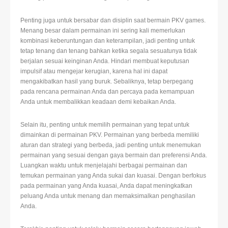
Penting juga untuk bersabar dan disiplin saat bermain PKV games.
Menang besar dalam permainan ini sering kali memerlukan
kombinasi keberuntungan dan keterampilan, jadi penting untuk
tetap tenang dan tenang bahkan ketika segala sesuatunya tidak
berjalan sesuai keinginan Anda. Hindari membuat keputusan
impulsif atau mengejar kerugian, karena hal ini dapat
mengakibatkan hasil yang buruk. Sebaliknya, tetap berpegang
pada rencana permainan Anda dan percaya pada kemampuan
Anda untuk membalikkan keadaan demi kebaikan Anda.
Selain itu, penting untuk memilih permainan yang tepat untuk
dimainkan di permainan PKV. Permainan yang berbeda memiliki
aturan dan strategi yang berbeda, jadi penting untuk menemukan
permainan yang sesuai dengan gaya bermain dan preferensi Anda.
Luangkan waktu untuk menjelajahi berbagai permainan dan
temukan permainan yang Anda sukai dan kuasai. Dengan berfokus
pada permainan yang Anda kuasai, Anda dapat meningkatkan
peluang Anda untuk menang dan memaksimalkan penghasilan
Anda.