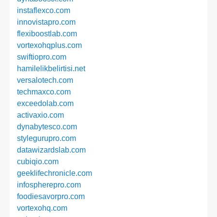
instaflexco.com
innovistapro.com
flexiboostlab.com
vortexohqplus.com
swiftiopro.com
hamilelikbelirtisi.net
versalotech.com
techmaxco.com
exceedolab.com
activaxio.com
dynabytesco.com
stylegurupro.com
datawizardslab.com
cubiqio.com
geeklifechronicle.com
infospherepro.com
foodiesavorpro.com
vortexohq.com