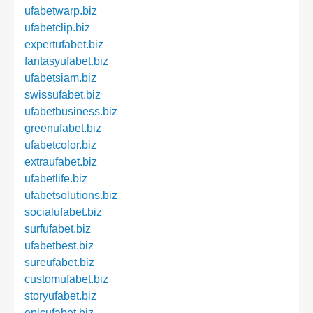
ufabetwarp.biz
ufabetclip.biz
expertufabet.biz
fantasyufabet.biz
ufabetsiam.biz
swissufabet.biz
ufabetbusiness.biz
greenufabet.biz
ufabetcolor.biz
extraufabet.biz
ufabetlife.biz
ufabetsolutions.biz
socialufabet.biz
surfufabet.biz
ufabetbest.biz
sureufabet.biz
customufabet.biz
storyufabet.biz
epicufabet.biz