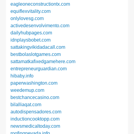
eagleoneconstructiontx.com
equiflexvitality.com
onlylovesg.com
activedesenvolvimento.com
dailyhubpages.com
idnplaysbobet.com
sattakingvikidadacall.com
bestbolaslotgames.com
sattamatkafixedgamehere.com
entrepreneurguardian.com
hibaby.info
paperwashington.com
weedemup.com
bestchancecasino.com
bilalliaqat.com
autodispensadores.com
inductioncooktopp.com
newsmedicaltoday.com
roofingnevada.info