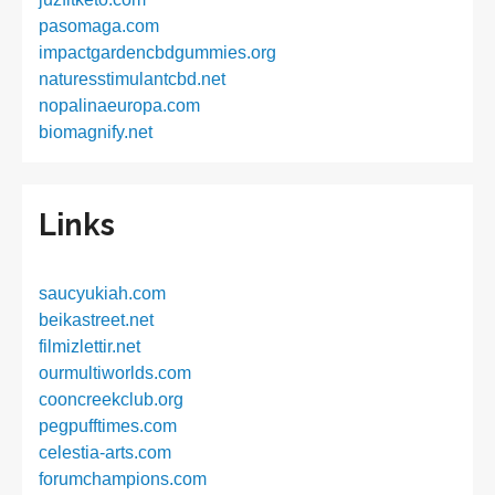
pasomaga.com
impactgardencbdgummies.org
naturesstimulantcbd.net
nopalinaeuropa.com
biomagnify.net
Links
saucyukiah.com
beikastreet.net
filmizlettir.net
ourmultiworlds.com
cooncreekclub.org
pegpufftimes.com
celestia-arts.com
forumchampions.com