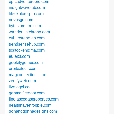
epicadventurepro.com
insightwavelab.com
lifeexplorerpro.com
novusgo.com
bytestormpro.com
wanderlustchrono.com
culturetrendlab.com
trendsensehub.com
ticktockenigma.com
eulerxr.com
geekifygenius.com
orbitextech.com
magconnecttech.com
zenifyweb.com
livetogel.co
genmatfiredoor.com
findlascegasproperties.com
healthhavenrobbie.com
donanddonnadesigns.com