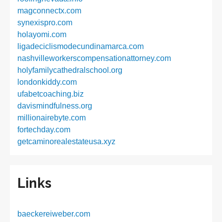
magconnectx.com
synexispro.com
holayomi.com
ligadeciclismodecundinamarca.com
nashvilleworkerscompensationattorney.com
holyfamilycathedralschool.org
londonkiddy.com
ufabetcoaching.biz
davismindfulness.org
millionairebyte.com
fortechday.com
getcaminorealestateusa.xyz
Links
baeckereiweber.com