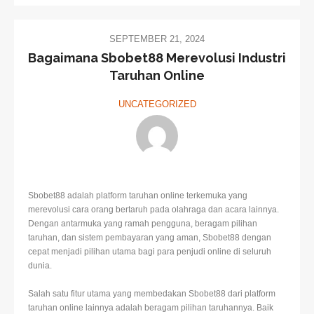
SEPTEMBER 21, 2024
Bagaimana Sbobet88 Merevolusi Industri
Taruhan Online
UNCATEGORIZED
Sbobet88 adalah platform taruhan online terkemuka yang
merevolusi cara orang bertaruh pada olahraga dan acara lainnya.
Dengan antarmuka yang ramah pengguna, beragam pilihan
taruhan, dan sistem pembayaran yang aman, Sbobet88 dengan
cepat menjadi pilihan utama bagi para penjudi online di seluruh
dunia.
Salah satu fitur utama yang membedakan Sbobet88 dari platform
taruhan online lainnya adalah beragam pilihan taruhannya. Baik