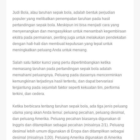
Judi Bola, atau taruhan sepak bola, adalah bentuk perjudian
populer yang melibatkan penempatan taruhan pada hasil
pertandingan sepak bola. Meskipun ini bisa menjadi cara yang
menyenangkan dan mengasyikkan untuk menambah kegembiraan
ekstra pada permainan, penting juga untuk melakukan pendekatan
dengan hati-hati dan membuat keputusan yang tepat untuk
meningkatkan peluang Anda untuk menang.
Salah satu faktor kunci yang perlu dipertimbangkan ketika
memasang taruhan pada pertandingan sepak bola adalah
memahami peluangnya. Peluang pada dasarnya mencerminkan
kemungkinan terjadinya hasil tertentu, dan dapat bervariasi
tergantung pada sejumlah faktor seperti kekuatan tim, performa
terkini, dan cedera.
Ketika berbicara tentang taruhan sepak bola, ada tiga jenis peluang
utama yang akan Anda temui: peluang pecahan, peluang desimal,
dan peluang Amerika. Peluang pecahan biasanya digunakan di
Inggris dan ditampilkan sebagai pecahan (misalnya 2/1). Peluang
desimal lebih umum digunakan di Eropa dan ditampilkan sebagai
desimal (misalnya 3,00). Peluang Amerika digunakan di Amerika