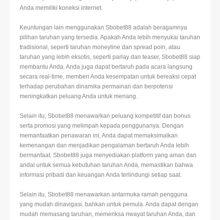
Anda memiliki koneksi internet.
Keuntungan lain menggunakan Sbobet88 adalah beragamnya
pilihan taruhan yang tersedia. Apakah Anda lebih menyukai taruhan
tradisional, seperti taruhan moneyline dan spread poin, atau
taruhan yang lebih eksotis, seperti parlay dan teaser, Sbobet88 siap
membantu Anda. Anda juga dapat bertaruh pada acara langsung
secara real-time, memberi Anda kesempatan untuk bereaksi cepat
terhadap perubahan dinamika permainan dan berpotensi
meningkatkan peluang Anda untuk menang.
Selain itu, Sbobet88 menawarkan peluang kompetitif dan bonus
serta promosi yang melimpah kepada penggunanya. Dengan
memanfaatkan penawaran ini, Anda dapat memaksimalkan
kemenangan dan menjadikan pengalaman bertaruh Anda lebih
bermanfaat. Sbobet88 juga menyediakan platform yang aman dan
andal untuk semua kebutuhan taruhan Anda, memastikan bahwa
informasi pribadi dan keuangan Anda terlindungi setiap saat.
Selain itu, Sbobet88 menawarkan antarmuka ramah pengguna
yang mudah dinavigasi, bahkan untuk pemula. Anda dapat dengan
mudah memasang taruhan, memeriksa riwayat taruhan Anda, dan