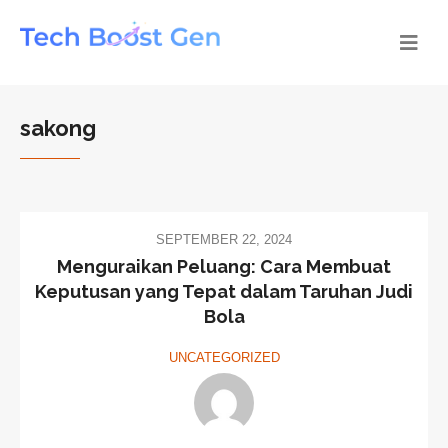
sakong
SEPTEMBER 22, 2024
Menguraikan Peluang: Cara Membuat
Keputusan yang Tepat dalam Taruhan Judi
Bola
UNCATEGORIZED