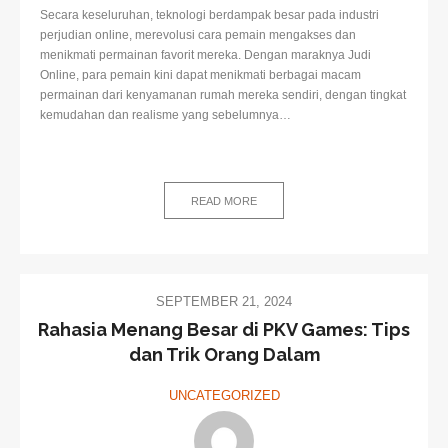
Secara keseluruhan, teknologi berdampak besar pada industri
perjudian online, merevolusi cara pemain mengakses dan
menikmati permainan favorit mereka. Dengan maraknya Judi
Online, para pemain kini dapat menikmati berbagai macam
permainan dari kenyamanan rumah mereka sendiri, dengan tingkat
kemudahan dan realisme yang sebelumnya…
READ MORE
SEPTEMBER 21, 2024
Rahasia Menang Besar di PKV Games: Tips
dan Trik Orang Dalam
UNCATEGORIZED