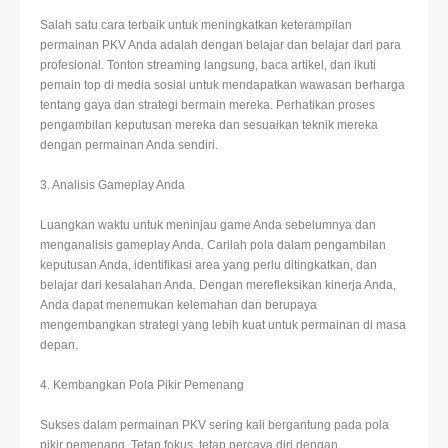
Salah satu cara terbaik untuk meningkatkan keterampilan
permainan PKV Anda adalah dengan belajar dan belajar dari para
profesional. Tonton streaming langsung, baca artikel, dan ikuti
pemain top di media sosial untuk mendapatkan wawasan berharga
tentang gaya dan strategi bermain mereka. Perhatikan proses
pengambilan keputusan mereka dan sesuaikan teknik mereka
dengan permainan Anda sendiri.
3. Analisis Gameplay Anda
Luangkan waktu untuk meninjau game Anda sebelumnya dan
menganalisis gameplay Anda. Carilah pola dalam pengambilan
keputusan Anda, identifikasi area yang perlu ditingkatkan, dan
belajar dari kesalahan Anda. Dengan merefleksikan kinerja Anda,
Anda dapat menemukan kelemahan dan berupaya
mengembangkan strategi yang lebih kuat untuk permainan di masa
depan.
4. Kembangkan Pola Pikir Pemenang
Sukses dalam permainan PKV sering kali bergantung pada pola
pikir pemenang. Tetap fokus, tetap percaya diri dengan