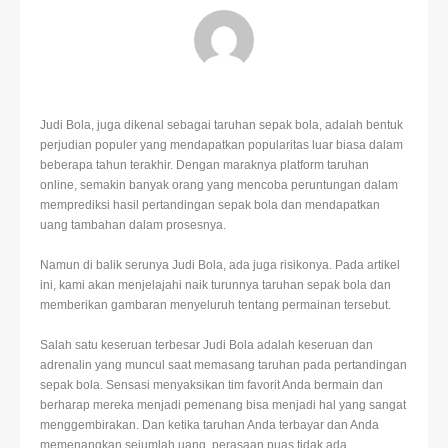
Judi Bola, juga dikenal sebagai taruhan sepak bola, adalah bentuk
perjudian populer yang mendapatkan popularitas luar biasa dalam
beberapa tahun terakhir. Dengan maraknya platform taruhan
online, semakin banyak orang yang mencoba peruntungan dalam
memprediksi hasil pertandingan sepak bola dan mendapatkan
uang tambahan dalam prosesnya.
Namun di balik serunya Judi Bola, ada juga risikonya. Pada artikel
ini, kami akan menjelajahi naik turunnya taruhan sepak bola dan
memberikan gambaran menyeluruh tentang permainan tersebut.
Salah satu keseruan terbesar Judi Bola adalah keseruan dan
adrenalin yang muncul saat memasang taruhan pada pertandingan
sepak bola. Sensasi menyaksikan tim favorit Anda bermain dan
berharap mereka menjadi pemenang bisa menjadi hal yang sangat
menggembirakan. Dan ketika taruhan Anda terbayar dan Anda
memenangkan sejumlah uang, perasaan puas tidak ada