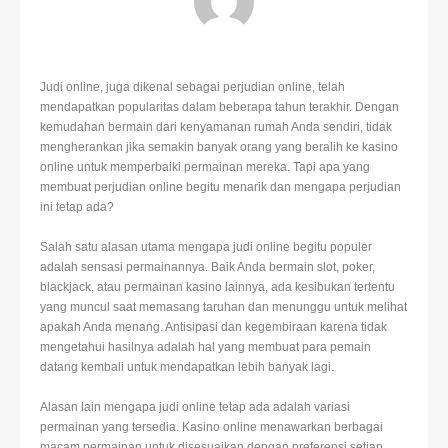
Judi online, juga dikenal sebagai perjudian online, telah
mendapatkan popularitas dalam beberapa tahun terakhir. Dengan
kemudahan bermain dari kenyamanan rumah Anda sendiri, tidak
mengherankan jika semakin banyak orang yang beralih ke kasino
online untuk memperbaiki permainan mereka. Tapi apa yang
membuat perjudian online begitu menarik dan mengapa perjudian
ini tetap ada?
Salah satu alasan utama mengapa judi online begitu populer
adalah sensasi permainannya. Baik Anda bermain slot, poker,
blackjack, atau permainan kasino lainnya, ada kesibukan tertentu
yang muncul saat memasang taruhan dan menunggu untuk melihat
apakah Anda menang. Antisipasi dan kegembiraan karena tidak
mengetahui hasilnya adalah hal yang membuat para pemain
datang kembali untuk mendapatkan lebih banyak lagi.
Alasan lain mengapa judi online tetap ada adalah variasi
permainan yang tersedia. Kasino online menawarkan berbagai
macam permainan untuk disesuaikan dengan preferensi setiap