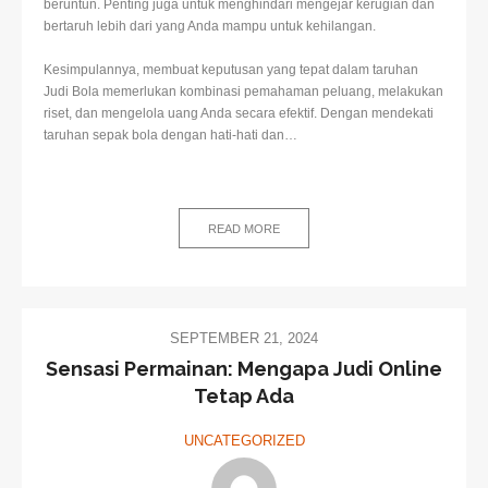
beruntun. Penting juga untuk menghindari mengejar kerugian dan
bertaruh lebih dari yang Anda mampu untuk kehilangan.
Kesimpulannya, membuat keputusan yang tepat dalam taruhan
Judi Bola memerlukan kombinasi pemahaman peluang, melakukan
riset, dan mengelola uang Anda secara efektif. Dengan mendekati
taruhan sepak bola dengan hati-hati dan…
READ MORE
SEPTEMBER 21, 2024
Sensasi Permainan: Mengapa Judi Online
Tetap Ada
UNCATEGORIZED