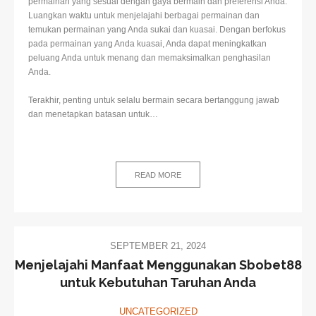
permainan yang sesuai dengan gaya bermain dan preferensi Anda.
Luangkan waktu untuk menjelajahi berbagai permainan dan
temukan permainan yang Anda sukai dan kuasai. Dengan berfokus
pada permainan yang Anda kuasai, Anda dapat meningkatkan
peluang Anda untuk menang dan memaksimalkan penghasilan
Anda.
Terakhir, penting untuk selalu bermain secara bertanggung jawab
dan menetapkan batasan untuk…
READ MORE
SEPTEMBER 21, 2024
Menjelajahi Manfaat Menggunakan Sbobet88
untuk Kebutuhan Taruhan Anda
UNCATEGORIZED