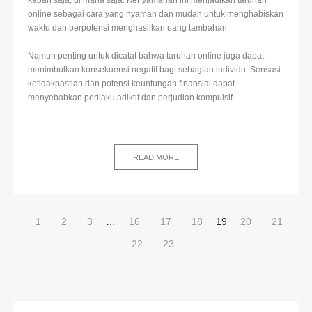
kapan saja, di mana saja. Kenyamanan ini menjadikan taruhan
online sebagai cara yang nyaman dan mudah untuk menghabiskan
waktu dan berpotensi menghasilkan uang tambahan.
Namun penting untuk dicatat bahwa taruhan online juga dapat
menimbulkan konsekuensi negatif bagi sebagian individu. Sensasi
ketidakpastian dan potensi keuntungan finansial dapat
menyebabkan perilaku adiktif dan perjudian kompulsif….
READ MORE
1
2
3
…
16
17
18
19
20
21
22
23