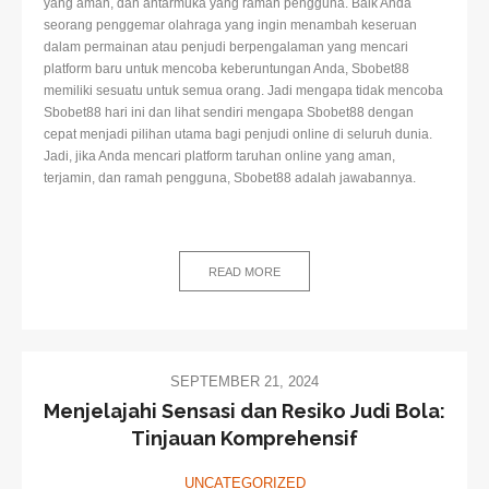
yang aman, dan antarmuka yang ramah pengguna. Baik Anda
seorang penggemar olahraga yang ingin menambah keseruan
dalam permainan atau penjudi berpengalaman yang mencari
platform baru untuk mencoba keberuntungan Anda, Sbobet88
memiliki sesuatu untuk semua orang. Jadi mengapa tidak mencoba
Sbobet88 hari ini dan lihat sendiri mengapa Sbobet88 dengan
cepat menjadi pilihan utama bagi penjudi online di seluruh dunia.
Jadi, jika Anda mencari platform taruhan online yang aman,
terjamin, dan ramah pengguna, Sbobet88 adalah jawabannya.
READ MORE
SEPTEMBER 21, 2024
Menjelajahi Sensasi dan Resiko Judi Bola:
Tinjauan Komprehensif
UNCATEGORIZED