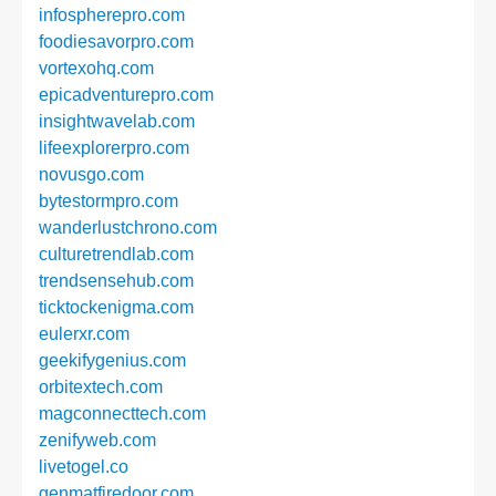
infospherepro.com
foodiesavorpro.com
vortexohq.com
epicadventurepro.com
insightwavelab.com
lifeexplorerpro.com
novusgo.com
bytestormpro.com
wanderlustchrono.com
culturetrendlab.com
trendsensehub.com
ticktockenigma.com
eulerxr.com
geekifygenius.com
orbitextech.com
magconnecttech.com
zenifyweb.com
livetogel.co
genmatfiredoor.com