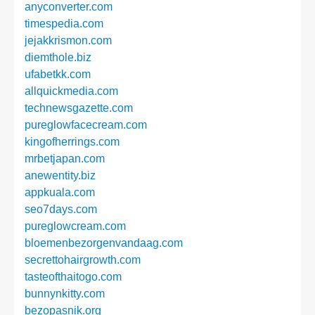
anyconverter.com
timespedia.com
jejakkrismon.com
diemthole.biz
ufabetkk.com
allquickmedia.com
technewsgazette.com
pureglowfacecream.com
kingofherrings.com
mrbetjapan.com
anewentity.biz
appkuala.com
seo7days.com
pureglowcream.com
bloemenbezorgenvandaag.com
secrettohairgrowth.com
tasteofthaitogo.com
bunnynkitty.com
bezopasnik.org