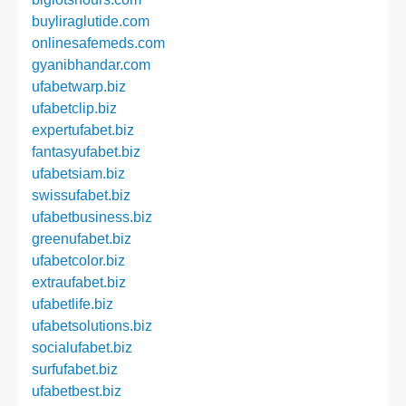
buyliraglutide.com
onlinesafemeds.com
gyanibhandar.com
ufabetwarp.biz
ufabetclip.biz
expertufabet.biz
fantasyufabet.biz
ufabetsiam.biz
swissufabet.biz
ufabetbusiness.biz
greenufabet.biz
ufabetcolor.biz
extraufabet.biz
ufabetlife.biz
ufabetsolutions.biz
socialufabet.biz
surfufabet.biz
ufabetbest.biz