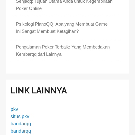
Senjaqq: Tujuan Utama Anda untuk Kegembiraan
Poker Online
Psikologi PianoQQ: Apa yang Membuat Game
Ini Sangat Membuat Ketagihan?
Pengalaman Poker Terbaik: Yang Membedakan
Kembarqq dari Lainnya
LINK LAINNYA
pkv
situs pkv
bandarqq
bandarqq