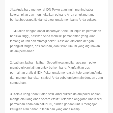
Jika Anda baru mengenal IDN Poker atau ingin meningkatkan
keterampilan dan meningkatkan peluang Anda untuk menang,
berikut beberapa tip dan strategi untuk membantu Anda sukses:
1. Mulailah dengan dasar-dasarnya: Sebelum terjun ke permainan
berisiko tinggi, pastikan Anda memiliki pemahaman yang kuat
tentang aturan dan strategi poker. Biasakan diri Anda dengan
peringkat tangan, opsi taruhan, dan istilah umum yang digunakan
dalam permainan.
2. Latihan, latihan, latihan: Seperti keterampilan apa pun, poker
membutuhkan latihan untuk berkembang. Manfaatkan opsi
permainan gratis di IDN Poker untuk mengasah keterampilan Anda
dan mengembangkan strategi Anda sebelum bermain dengan uang
sungguhan.
3. Kelola uang Anda: Salah satu kunci sukses dalam poker adalah
mengelola uang Anda secara efektif. Tetapkan anggaran untuk sesi
permainan Anda dan patuhi itu, hindari godaan untuk mengejar
kerugian atau bertaruh lebih dari yang Anda mampu.