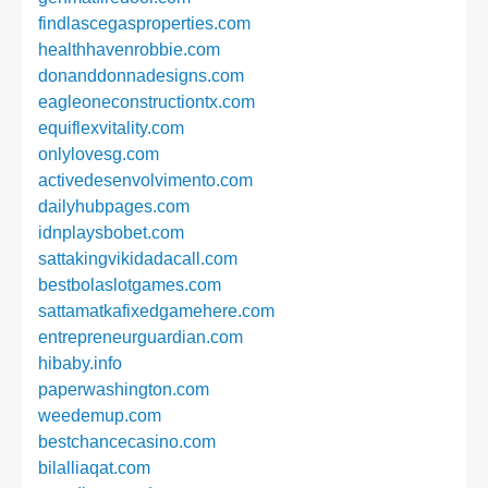
findlascegasproperties.com
healthhavenrobbie.com
donanddonnadesigns.com
eagleoneconstructiontx.com
equiflexvitality.com
onlylovesg.com
activedesenvolvimento.com
dailyhubpages.com
idnplaysbobet.com
sattakingvikidadacall.com
bestbolaslotgames.com
sattamatkafixedgamehere.com
entrepreneurguardian.com
hibaby.info
paperwashington.com
weedemup.com
bestchancecasino.com
bilalliaqat.com