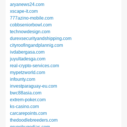
aryanews24.com
xscape-it.com
777azino-mobile.com
cobbseniorbowl.com
technowdesign.com
durexsecurityandshipping.com
cityroofingandplannig.com
ivdabergasa.com
juyultadesga.com
real-crypto-services.com
mypetzworld.com
infounty.com
investparaguay-eu.com
bwc88asia.com
extrem-poker.com
ks-casino.com
carcarepoints.com
thedoodlebreeders.com
grupohugodias.com