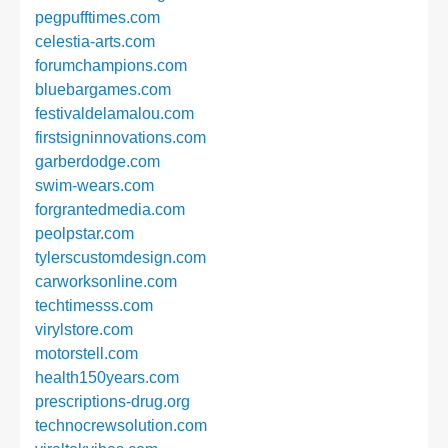
pegpufftimes.com
celestia-arts.com
forumchampions.com
bluebargames.com
festivaldelamalou.com
firstsigninnovations.com
garberdodge.com
swim-wears.com
forgrantedmedia.com
peolpstar.com
tylerscustomdesign.com
carworksonline.com
techtimesss.com
virylstore.com
motorstell.com
health150years.com
prescriptions-drug.org
technocrewsolution.com