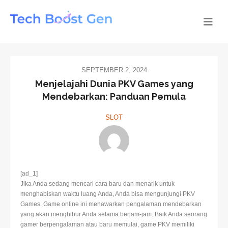
SEPTEMBER 2, 2024
Menjelajahi Dunia PKV Games yang
Mendebarkan: Panduan Pemula
SLOT
[ad_1]
Jika Anda sedang mencari cara baru dan menarik untuk
menghabiskan waktu luang Anda, Anda bisa mengunjungi PKV
Games. Game online ini menawarkan pengalaman mendebarkan
yang akan menghibur Anda selama berjam-jam. Baik Anda seorang
gamer berpengalaman atau baru memulai, game PKV memiliki