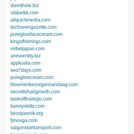
diemthole.biz
ufabetkk.com
allquickmedia.com
technewsgazette.com
pureglowfacecream.com
kingofherrings.com
mrbetjapan.com
anewentity.biz
appkuala.com
seo7days.com
pureglowcream.com
bloemenbezorgenvandaag.com
secrettohairgrowth.com
tasteofthaitogo.com
bunnynkitty.com
bezopasnik.org
fjmnxga.com
saigonstartransport.com