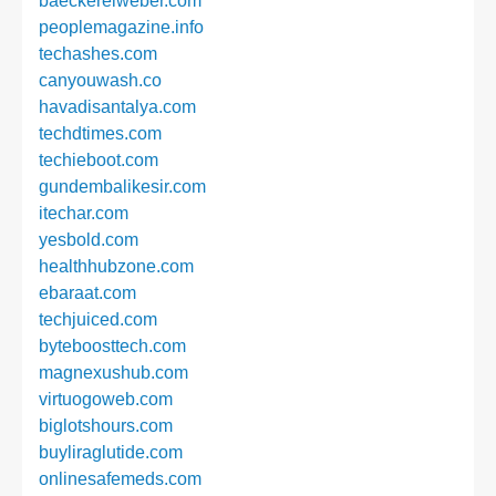
baeckereiweber.com
peoplemagazine.info
techashes.com
canyouwash.co
havadisantalya.com
techdtimes.com
techieboot.com
gundembalikesir.com
itechar.com
yesbold.com
healthhubzone.com
ebaraat.com
techjuiced.com
byteboosttech.com
magnexushub.com
virtuogoweb.com
biglotshours.com
buyliraglutide.com
onlinesafemeds.com