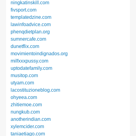
ningkatinskill.com
fivsport.com
templatedzine.com
lawinfoadvice.com
phenqdietplan.org
sumnercafe.com
dunetflix.com
movimientoindignados.org
milfxxxpussy.com
uptodatefamily.com
musitop.com
utyam.com
lacostituzioneblog.com
ohyeea.com
zhitiemoe.com
nungkub.com
anotherindian.com
xylemcider.com
taniaetiago.com