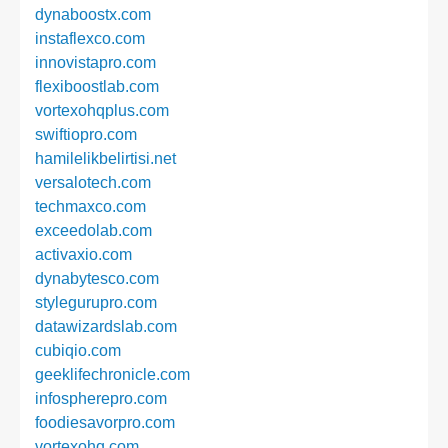
dynaboostx.com
instaflexco.com
innovistapro.com
flexiboostlab.com
vortexohqplus.com
swiftiopro.com
hamilelikbelirtisi.net
versalotech.com
techmaxco.com
exceedolab.com
activaxio.com
dynabytesco.com
stylegurupro.com
datawizardslab.com
cubiqio.com
geeklifechronicle.com
infospherepro.com
foodiesavorpro.com
vortexohq.com