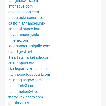
bangmaxwin.com
infonetive.com
epictacoshop.com
biopuraskinserum.com
californiafinances.info
canadafinance.info
nevadamoney.info
rimene.com
ledepanneur-pigalle.com
dvd-digest.net
theartistsmarketnola.com
chiranaplus.biz
stackspancakebar.com
namheongfoodcourt.com
milanoglasgow.com
hallu-forte3.com
hallu-motion24.com
therockskippers.com
granfoss.net