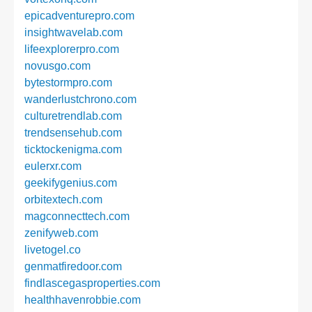
epicadventurepro.com
insightwavelab.com
lifeexplorerpro.com
novusgo.com
bytestormpro.com
wanderlustchrono.com
culturetrendlab.com
trendsensehub.com
ticktockenigma.com
eulerxr.com
geekifygenius.com
orbitextech.com
magconnecttech.com
zenifyweb.com
livetogel.co
genmatfiredoor.com
findlascegasproperties.com
healthhavenrobbie.com