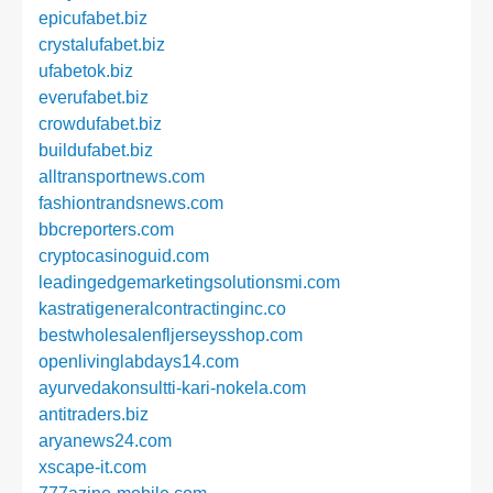
epicufabet.biz
crystalufabet.biz
ufabetok.biz
everufabet.biz
crowdufabet.biz
buildufabet.biz
alltransportnews.com
fashiontrandsnews.com
bbcreporters.com
cryptocasinoguid.com
leadingedgemarketingsolutionsmi.com
kastratigeneralcontractinginc.co
bestwholesalenfljerseysshop.com
openlivinglabdays14.com
ayurvedakonsultti-kari-nokela.com
antitraders.biz
aryanews24.com
xscape-it.com