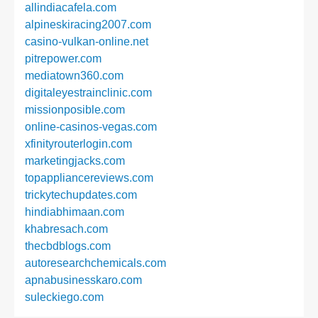
allindiacafela.com
alpineskiracing2007.com
casino-vulkan-online.net
pitrepower.com
mediatown360.com
digitaleyestrainclinic.com
missionposible.com
online-casinos-vegas.com
xfinityrouterlogin.com
marketingjacks.com
topappliancereviews.com
trickytechupdates.com
hindiabhimaan.com
khabresach.com
thecbdblogs.com
autoresearchchemicals.com
apnabusinesskaro.com
suleckiego.com